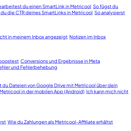
earbeitest du einen SmartLink in Metricool
So fügst du
t du die CTR deines SmartLinks in Metricool
So analysierst
cht in meinem Inbox angezeigt
Notizen im Inbox
boostest
Conversions und Ergebnisse in Meta
hler und Fehlerbehebung
st du Dateien von Google Drive mit Metricool über dein
Metricool in der mobilen App (Android)
Ich kann mich nicht
rst
Wie du Zahlungen als Metricool-Affiliate erhältst