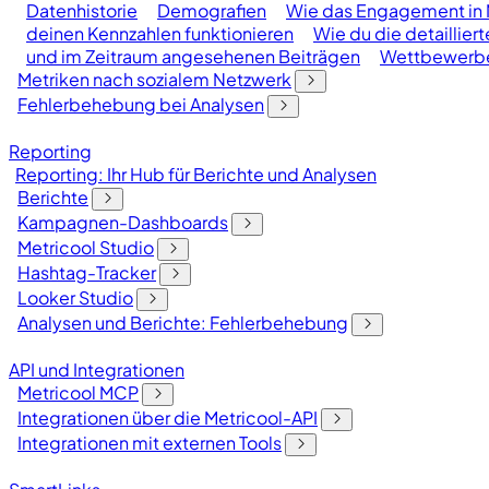
Datenhistorie
Demografien
Wie das Engagement in 
deinen Kennzahlen funktionieren
Wie du die detaillier
und im Zeitraum angesehenen Beiträgen
Wettbewerbe
Metriken nach sozialem Netzwerk
Fehlerbehebung bei Analysen
Reporting
Reporting: Ihr Hub für Berichte und Analysen
Berichte
Kampagnen-Dashboards
Metricool Studio
Hashtag-Tracker
Looker Studio
Analysen und Berichte: Fehlerbehebung
API und Integrationen
Metricool MCP
Integrationen über die Metricool-API
Integrationen mit externen Tools