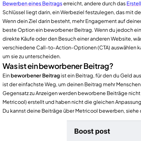
Bewerben eines Beitrags
erreicht, andere durch das
Erstel
Schlüssel liegt darin, ein Werbeziel festzulegen, das mit 
Wenn dein Ziel darin besteht, mehr Engagement auf deinem
beste Option ein beworbener Beitrag. Wenn du jedoch eine 
direkte Käufe oder den Besuch einer anderen Website, wär
verschiedene Call-to-Action-Optionen (CTA) auswählen kann
um sie zu unterscheiden.
Was ist ein beworbener Beitrag?
Ein
beworbener Beitrag
ist ein Beitrag, für den du Geld au
ist der einfachste Weg, um deinen Beitrag mehr Menschen
Gegensatz zu Anzeigen werden beworbene Beiträge nicht
Metricool) erstellt und haben nicht die gleichen Anpassun
Du kannst deine Beiträge über Metricool bewerben, siehe d