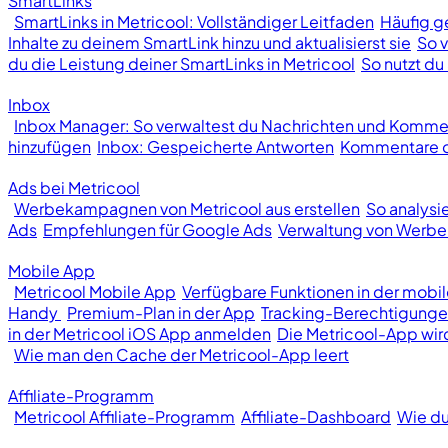
SmartLinks
SmartLinks in Metricool: Vollständiger Leitfaden
Häufig ge
Inhalte zu deinem SmartLink hinzu und aktualisierst sie
So v
du die Leistung deiner SmartLinks in Metricool
So nutzt du 
Inbox
Inbox Manager: So verwaltest du Nachrichten und Kommen
hinzufügen
Inbox: Gespeicherte Antworten
Kommentare od
Ads bei Metricool
Werbekampagnen von Metricool aus erstellen
So analys
Ads
Empfehlungen für Google Ads
Verwaltung von Wer
Mobile App
Metricool Mobile App
Verfügbare Funktionen in der mobi
Handy
Premium-Plan in der App
Tracking-Berechtigunge
in der Metricool iOS App anmelden
Die Metricool-App wir
Wie man den Cache der Metricool-App leert
Affiliate-Programm
Metricool Affiliate-Programm
Affiliate-Dashboard
Wie du