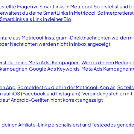
stellte Fragen zu SmartLinks in Metricool
So erstellst und b
erwaltest du deine SmartLinks in Metricool
So interpretiers
SmartLinks als Link in deiner Bio
tare aus Metricool
Instagram-Direktnachrichten werden ni
er Nachrichten werden nicht in Inbox angezeigt
ierst du deine Meta Ads-Kampagnen
Wie du deinen Beitrag 
bekampagnen
Google Ads Keywords
Meta Ads Kampagnenfe
len App
So meldest du dich in der Metricool-App an
So teil
n auf iOS (Facebook und Instagram)
Verbindungsfehler mit 
d auf Android-Geräten nicht korrekt angezeigt
 deinen Affiliate-Link personalisierst und Testcodes generie