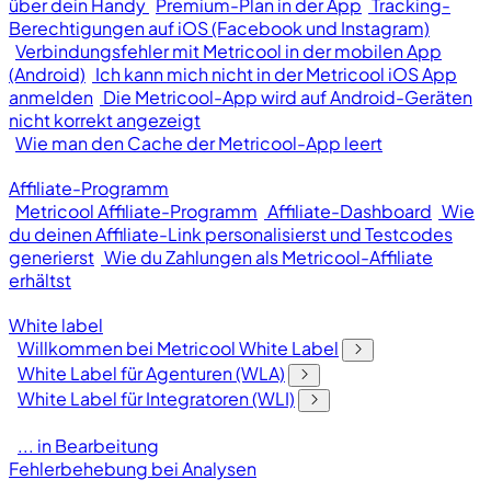
über dein Handy
Premium-Plan in der App
Tracking-
Berechtigungen auf iOS (Facebook und Instagram)
Verbindungsfehler mit Metricool in der mobilen App
(Android)
Ich kann mich nicht in der Metricool iOS App
anmelden
Die Metricool-App wird auf Android-Geräten
nicht korrekt angezeigt
Wie man den Cache der Metricool-App leert
Affiliate-Programm
Metricool Affiliate-Programm
Affiliate-Dashboard
Wie
du deinen Affiliate-Link personalisierst und Testcodes
generierst
Wie du Zahlungen als Metricool-Affiliate
erhältst
White label
Willkommen bei Metricool White Label
White Label für Agenturen (WLA)
White Label für Integratoren (WLI)
... in Bearbeitung
Fehlerbehebung bei Analysen