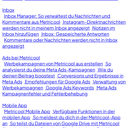
Inbox
Inbox Manager: So verwaltest du Nachrichten und
Kommentare aus Metricool
Instagram-Direktnachrichten
werden nicht in meinem Inbox angezeigt
Notizen im
Inbox hinzufügen
Inbox: Gespeicherte Antworten
Kommentare oder Nachrichten werden nicht in Inbox
angezeigt
Ads bei Metricool
Werbekampagnen von Metricool aus erstellen
So
analysierst du deine Meta Ads-Kampagnen
Wie du
deinen Beitrag boostest
Conversions und Ergebnisse in
Meta Ads
Empfehlungen für Google Ads
Verwaltung von
Werbekampagnen
Google Ads Keywords
Meta Ads
Kampagnenfehler und Fehlerbehebung
Mobile App
Metricool Mobile App
Verfügbare Funktionen in der
mobilen App
So meldest du dich in der Metricool-App
an
So teilst du Dateien von Google Drive mit Metricool