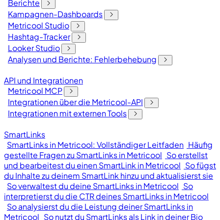
Berichte
Kampagnen-Dashboards
Metricool Studio
Hashtag-Tracker
Looker Studio
Analysen und Berichte: Fehlerbehebung
API und Integrationen
Metricool MCP
Integrationen über die Metricool-API
Integrationen mit externen Tools
SmartLinks
SmartLinks in Metricool: Vollständiger Leitfaden
Häufig
gestellte Fragen zu SmartLinks in Metricool
So erstellst
und bearbeitest du einen SmartLink in Metricool
So fügst
du Inhalte zu deinem SmartLink hinzu und aktualisierst sie
So verwaltest du deine SmartLinks in Metricool
So
interpretierst du die CTR deines SmartLinks in Metricool
So analysierst du die Leistung deiner SmartLinks in
Metricool
So nutzt du SmartLinks als Link in deiner Bio