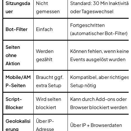
Sitzungsda
Nicht
Standard: 30 Min Inaktivität
uer
gemessen
oder Tageswechsel
Fortgeschritten
Bot-Filter
Einfach
(automatischer Bot-Filter)
Seiten
Werden
Können fehlen, wenn keine
ohne
gezählt
Events ausgelöst wurden
Aktion
Mobile/AM
Braucht ggf.
Kompatibel, aber richtiges
P-Seiten
extra Setup
Setup nötig
Script-
Wird selten
Kann durch Add-ons oder
Blocker
blockiert
Browser blockiert werden
Geolokalisi
Über IP-
Über IP + Browserdaten
erung
Adresse