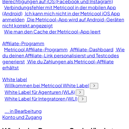
Berechtigungen auf iOS (Facebook und Instagram)
Verbindungsfehler mit Metricool in der mobilen App
(Android)
Ich kann mich nicht in der Metricool iOS App
anmelden
Die Metricool-App wird auf Android-Geräten
nicht korrekt angezeigt
Wie man den Cache der Metricool-App leert
Affiliate-Programm
Metricool Affiliate-Programm
Affiliate-Dashboard
Wie
du deinen Affiliate-Link personalisierst und Testcodes
generierst
Wie du Zahlungen als Metricool-Affiliate
erhältst
White label
Willkommen bei Metricool White Label
White Label für Agenturen (WLA)
White Label für Integratoren (WLI)
... in Bearbeitung
Konto und Zugang