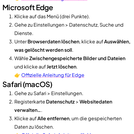
Microsoft Edge
Klicke auf das Menü (drei Punkte).
Gehe zu Einstellungen > Datenschutz, Suche und
Dienste.
Unter
Browserdaten löschen
, klicke auf
Auswählen,
was gelöscht werden soll
.
Wähle
Zwischengespeicherte Bilder und Dateien
und klicke auf
Jetzt löschen
.
👉
Offizielle Anleitung für Edge
Safari (macOS)
Gehe zu Safari > Einstellungen.
Registerkarte
Datenschutz
>
Websitedaten
verwalten…
.
Klicke auf
Alle entfernen
, um die gespeicherten
Daten zu löschen.