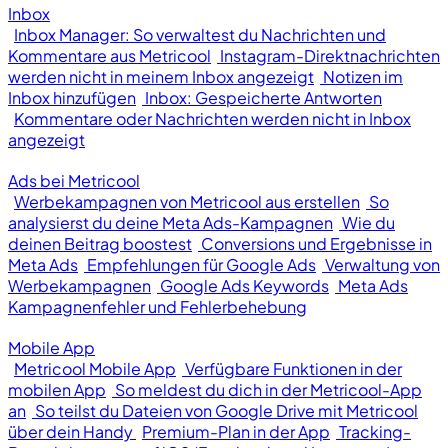
Inbox
Inbox Manager: So verwaltest du Nachrichten und
Kommentare aus Metricool
Instagram-Direktnachrichten
werden nicht in meinem Inbox angezeigt
Notizen im
Inbox hinzufügen
Inbox: Gespeicherte Antworten
Kommentare oder Nachrichten werden nicht in Inbox
angezeigt
Ads bei Metricool
Werbekampagnen von Metricool aus erstellen
So
analysierst du deine Meta Ads-Kampagnen
Wie du
deinen Beitrag boostest
Conversions und Ergebnisse in
Meta Ads
Empfehlungen für Google Ads
Verwaltung von
Werbekampagnen
Google Ads Keywords
Meta Ads
Kampagnenfehler und Fehlerbehebung
Mobile App
Metricool Mobile App
Verfügbare Funktionen in der
mobilen App
So meldest du dich in der Metricool-App
an
So teilst du Dateien von Google Drive mit Metricool
über dein Handy
Premium-Plan in der App
Tracking-