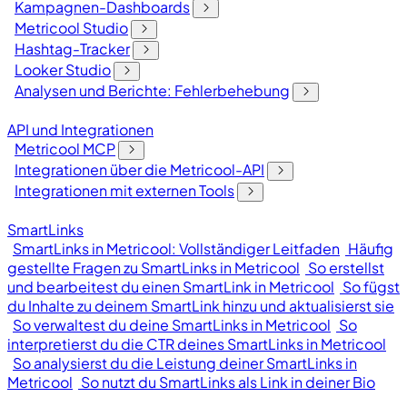
Kampagnen-Dashboards
Metricool Studio
Hashtag-Tracker
Looker Studio
Analysen und Berichte: Fehlerbehebung
API und Integrationen
Metricool MCP
Integrationen über die Metricool-API
Integrationen mit externen Tools
SmartLinks
SmartLinks in Metricool: Vollständiger Leitfaden
Häufig
gestellte Fragen zu SmartLinks in Metricool
So erstellst
und bearbeitest du einen SmartLink in Metricool
So fügst
du Inhalte zu deinem SmartLink hinzu und aktualisierst sie
So verwaltest du deine SmartLinks in Metricool
So
interpretierst du die CTR deines SmartLinks in Metricool
So analysierst du die Leistung deiner SmartLinks in
Metricool
So nutzt du SmartLinks als Link in deiner Bio