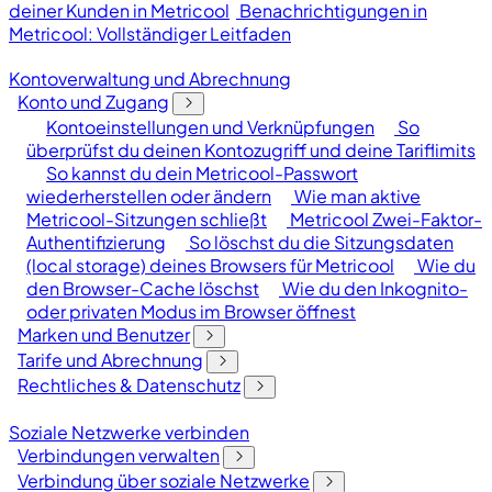
deiner Kunden in Metricool
Benachrichtigungen in
Metricool: Vollständiger Leitfaden
Kontoverwaltung und Abrechnung
Konto und Zugang
Kontoeinstellungen und Verknüpfungen
So
überprüfst du deinen Kontozugriff und deine Tariflimits
So kannst du dein Metricool-Passwort
wiederherstellen oder ändern
Wie man aktive
Metricool-Sitzungen schließt
Metricool Zwei-Faktor-
Authentifizierung
So löschst du die Sitzungsdaten
(local storage) deines Browsers für Metricool
Wie du
den Browser-Cache löschst
Wie du den Inkognito-
oder privaten Modus im Browser öffnest
Marken und Benutzer
Tarife und Abrechnung
Rechtliches & Datenschutz
Soziale Netzwerke verbinden
Verbindungen verwalten
Verbindung über soziale Netzwerke