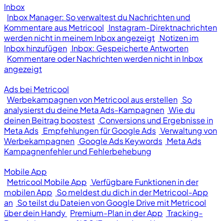
Inbox
Inbox Manager: So verwaltest du Nachrichten und
Kommentare aus Metricool
Instagram-Direktnachrichten
werden nicht in meinem Inbox angezeigt
Notizen im
Inbox hinzufügen
Inbox: Gespeicherte Antworten
Kommentare oder Nachrichten werden nicht in Inbox
angezeigt
Ads bei Metricool
Werbekampagnen von Metricool aus erstellen
So
analysierst du deine Meta Ads-Kampagnen
Wie du
deinen Beitrag boostest
Conversions und Ergebnisse in
Meta Ads
Empfehlungen für Google Ads
Verwaltung von
Werbekampagnen
Google Ads Keywords
Meta Ads
Kampagnenfehler und Fehlerbehebung
Mobile App
Metricool Mobile App
Verfügbare Funktionen in der
mobilen App
So meldest du dich in der Metricool-App
an
So teilst du Dateien von Google Drive mit Metricool
über dein Handy
Premium-Plan in der App
Tracking-