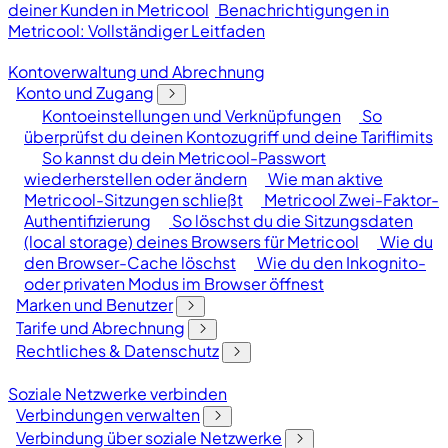
deiner Kunden in Metricool
Benachrichtigungen in
Metricool: Vollständiger Leitfaden
Kontoverwaltung und Abrechnung
Konto und Zugang
Kontoeinstellungen und Verknüpfungen
So
überprüfst du deinen Kontozugriff und deine Tariflimits
So kannst du dein Metricool-Passwort
wiederherstellen oder ändern
Wie man aktive
Metricool-Sitzungen schließt
Metricool Zwei-Faktor-
Authentifizierung
So löschst du die Sitzungsdaten
(local storage) deines Browsers für Metricool
Wie du
den Browser-Cache löschst
Wie du den Inkognito-
oder privaten Modus im Browser öffnest
Marken und Benutzer
Tarife und Abrechnung
Rechtliches & Datenschutz
Soziale Netzwerke verbinden
Verbindungen verwalten
Verbindung über soziale Netzwerke