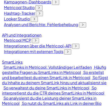
Kampagnen-Dashboards
Metricool Studio
Hashtag-Tracker
Looker Studio
Analysen und Berichte: Fehlerbehebung
API und Integrationen
Metricool MCP
Integrationen über die Metricool-API
Integrationen mit externen Tools
SmartLinks
SmartLinks in Metricool: Vollständiger Leitfaden
Häufig
gestellte Fragen zu SmartLinks in Metricool
So erstellst
und bearbeitest du einen SmartLink in Metricool
So fügst
du Inhalte zu deinem SmartLink hinzu und aktualisierst sie
So verwaltest du deine SmartLinks in Metricool
So
interpretierst du die CTR deines SmartLinks in Metricool
So analysierst du die Leistung deiner SmartLinks in
Metricool
So nutzt du SmartLinks als Link in deiner Bio