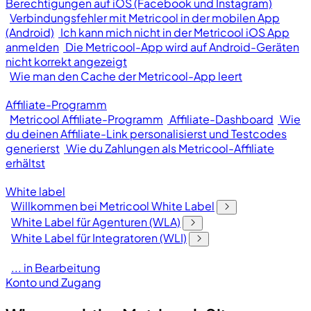
Berechtigungen auf iOS (Facebook und Instagram)
Verbindungsfehler mit Metricool in der mobilen App
(Android)
Ich kann mich nicht in der Metricool iOS App
anmelden
Die Metricool-App wird auf Android-Geräten
nicht korrekt angezeigt
Wie man den Cache der Metricool-App leert
Affiliate-Programm
Metricool Affiliate-Programm
Affiliate-Dashboard
Wie
du deinen Affiliate-Link personalisierst und Testcodes
generierst
Wie du Zahlungen als Metricool-Affiliate
erhältst
White label
Willkommen bei Metricool White Label
White Label für Agenturen (WLA)
White Label für Integratoren (WLI)
... in Bearbeitung
Konto und Zugang