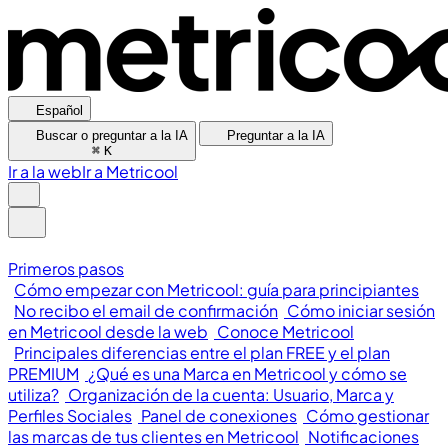
Español
Buscar o preguntar a la IA
Preguntar a la IA
⌘
K
Ir a la web
Ir a Metricool
Primeros pasos
Cómo empezar con Metricool: guía para principiantes
No recibo el email de confirmación
Cómo iniciar sesión
en Metricool desde la web
Conoce Metricool
Principales diferencias entre el plan FREE y el plan
PREMIUM
¿Qué es una Marca en Metricool y cómo se
utiliza?
Organización de la cuenta: Usuario, Marca y
Perfiles Sociales
Panel de conexiones
Cómo gestionar
las marcas de tus clientes en Metricool
Notificaciones