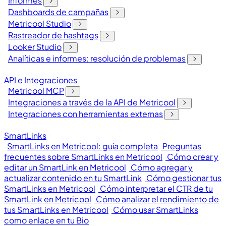
Informes
Dashboards de campañas
Metricool Studio
Rastreador de hashtags
Looker Studio
Analíticas e informes: resolución de problemas
API e Integraciones
Metricool MCP
Integraciones a través de la API de Metricool
Integraciones con herramientas externas
SmartLinks
SmartLinks en Metricool: guía completa
Preguntas
frecuentes sobre SmartLinks en Metricool
Cómo crear y
editar un SmartLink en Metricool
Cómo agregar y
actualizar contenido en tu SmartLink
Cómo gestionar tus
SmartLinks en Metricool
Cómo interpretar el CTR de tu
SmartLink en Metricool
Cómo analizar el rendimiento de
tus SmartLinks en Metricool
Cómo usar SmartLinks
como enlace en tu Bio