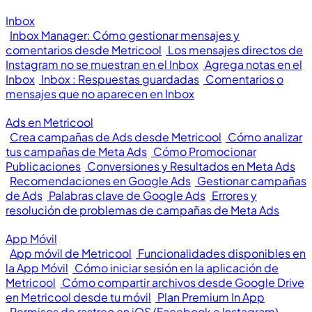
Inbox
Inbox Manager: Cómo gestionar mensajes y
comentarios desde Metricool
Los mensajes directos de
Instagram no se muestran en el Inbox
Agrega notas en el
Inbox
Inbox : Respuestas guardadas
Comentarios o
mensajes que no aparecen en Inbox
Ads en Metricool
Crea campañas de Ads desde Metricool
Cómo analizar
tus campañas de Meta Ads
Cómo Promocionar
Publicaciones
Conversiones y Resultados en Meta Ads
Recomendaciones en Google Ads
Gestionar campañas
de Ads
Palabras clave de Google Ads
Errores y
resolución de problemas de campañas de Meta Ads
App Móvil
App móvil de Metricool
Funcionalidades disponibles en
la App Móvil
Cómo iniciar sesión en la aplicación de
Metricool
Cómo compartir archivos desde Google Drive
en Metricool desde tu móvil
Plan Premium In App
Permisos de rastreo en iOS (Facebook e Instagram)