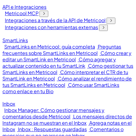
API e Integraciones
Metricool MCP
Integraciones a través de la API de Metricool
Integraciones con herramientas externas
SmartLinks
SmartLinks en Metricool: guía completa
Preguntas
frecuentes sobre SmartLinks en Metricool
Cómo crear y
editar un SmartLink en Metricool
Cómo agregar y
actualizar contenido en tu SmartLink
Cómo gestionar tus
SmartLinks en Metricool
Cómo interpretar el CTR de tu
SmartLink en Metricool
Cómo analizar el rendimiento de
tus SmartLinks en Metricool
Cómo usar SmartLinks
como enlace en tu Bio
Inbox
Inbox Manager: Cómo gestionar mensajes y
comentarios desde Metricool
Los mensajes directos de
Instagram no se muestran en el Inbox
Agrega notas en el
Inbox
Inbox : Respuestas guardadas
Comentarios o
mensajes que no aparecen en Inbox