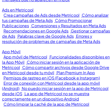
Ads en Metricool
Crea campañas de Ads desde Metricool
Cómo analizar
tus campañas de Meta Ads
Cómo Promocionar
Publicaciones
Conversiones y Resultados en Meta Ads
Recomendaciones en Google Ads
Gestionar campañas
de Ads
Palabras clave de Google Ads
Errores y
resolución de problemas de campañas de Meta Ads
App Móvil
App móvil de Metricool
Funcionalidades disponibles en
la App Móvil
Cómo iniciar sesión en la aplicación de
Metricool
Cómo compartir archivos desde Google Drive
en Metricool desde tu móvil
Plan Premium In App
Permisos de rastreo en iOS (Facebook e Instagram)
Error de conexión con Metricool desde la app móvil
(Android)
No puedo iniciar sesión en la app de Metricool
desde iOS
La app de Metricool no se muestra
correctamente en un dispositivo Android
Cómo limpiar la caché de la app de Metricool