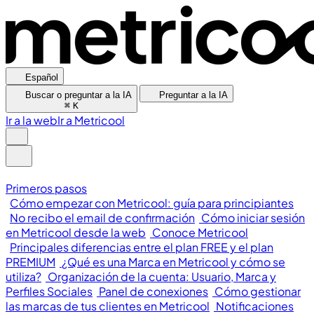
Español
Buscar o preguntar a la IA
Preguntar a la IA
⌘
K
Ir a la web
Ir a Metricool
Primeros pasos
Cómo empezar con Metricool: guía para principiantes
No recibo el email de confirmación
Cómo iniciar sesión
en Metricool desde la web
Conoce Metricool
Principales diferencias entre el plan FREE y el plan
PREMIUM
¿Qué es una Marca en Metricool y cómo se
utiliza?
Organización de la cuenta: Usuario, Marca y
Perfiles Sociales
Panel de conexiones
Cómo gestionar
las marcas de tus clientes en Metricool
Notificaciones