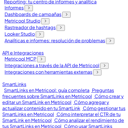
Reporting: tu centro de informes y analítica
Informes
Dashboards de campañas
Metricool Studio
Rastreador de hashtags
Looker Studio
Analíticas e informes: resolución de problemas
API e Integraciones
Metricool MCP
Integraciones a través de la API de Metricool
Integraciones con herramientas externas
SmartLinks
SmartLinks en Metricool: guía completa
Preguntas
frecuentes sobre SmartLinks en Metricool
Cómo crear y
editar un SmartLink en Metricool
Cómo agregar y
actualizar contenido en tu SmartLink
Cómo gestionar tus
SmartLinks en Metricool
Cómo interpretar el CTR de tu
SmartLink en Metricool
Cómo analizar el rendimiento de
tus SmartLinks en Metricool
Cómo usar SmartLinks