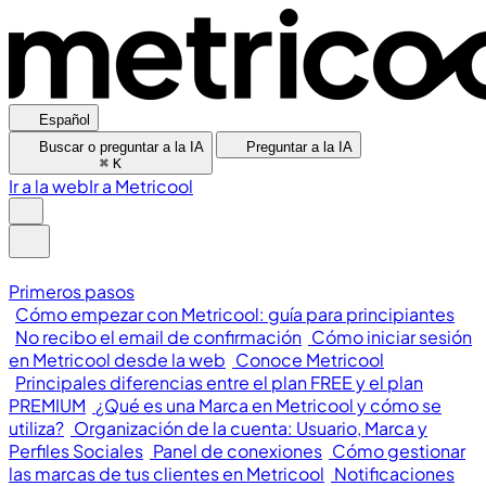
Español
Buscar o preguntar a la IA
Preguntar a la IA
⌘
K
Ir a la web
Ir a Metricool
Primeros pasos
Cómo empezar con Metricool: guía para principiantes
No recibo el email de confirmación
Cómo iniciar sesión
en Metricool desde la web
Conoce Metricool
Principales diferencias entre el plan FREE y el plan
PREMIUM
¿Qué es una Marca en Metricool y cómo se
utiliza?
Organización de la cuenta: Usuario, Marca y
Perfiles Sociales
Panel de conexiones
Cómo gestionar
las marcas de tus clientes en Metricool
Notificaciones