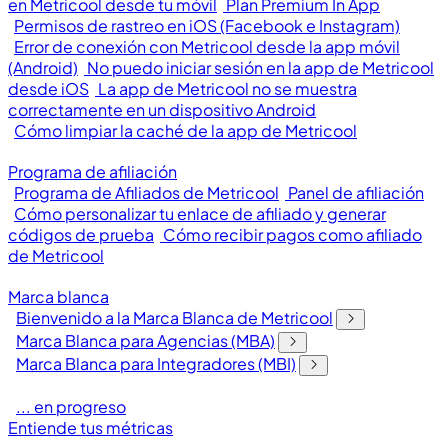
en Metricool desde tu móvil
Plan Premium In App
Permisos de rastreo en iOS (Facebook e Instagram)
Error de conexión con Metricool desde la app móvil
(Android)
No puedo iniciar sesión en la app de Metricool
desde iOS
La app de Metricool no se muestra
correctamente en un dispositivo Android
Cómo limpiar la caché de la app de Metricool
Programa de afiliación
Programa de Afiliados de Metricool
Panel de afiliación
Cómo personalizar tu enlace de afiliado y generar
códigos de prueba
Cómo recibir pagos como afiliado
de Metricool
Marca blanca
Bienvenido a la Marca Blanca de Metricool
Marca Blanca para Agencias (MBA)
Marca Blanca para Integradores (MBI)
... en progreso
Entiende tus métricas