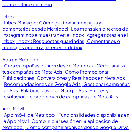
como enlace en tu Bio
Inbox
Inbox Manager: Cómo gestionar mensajes y
comentarios desde Metricool
Los mensajes directos de
Instagram no se muestran en el Inbox
Agrega notas en el
Inbox
Inbox : Respuestas guardadas
Comentarios o
mensajes que no aparecen en Inbox
Ads en Metricool
Crea campañas de Ads desde Metricool
Cómo analizar
tus campañas de Meta Ads
Cómo Promocionar
Publicaciones
Conversiones y Resultados en Meta Ads
Recomendaciones en Google Ads
Gestionar campañas
de Ads
Palabras clave de Google Ads
Errores y
resolución de problemas de campañas de Meta Ads
App Móvil
App móvil de Metricool
Funcionalidades disponibles en
la App Móvil
Cómo iniciar sesión en la aplicación de
Metricool
Cómo compartir archivos desde Google Drive