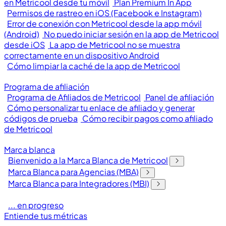
en Metricool desde tu móvil
Plan Premium In App
Permisos de rastreo en iOS (Facebook e Instagram)
Error de conexión con Metricool desde la app móvil
(Android)
No puedo iniciar sesión en la app de Metricool
desde iOS
La app de Metricool no se muestra
correctamente en un dispositivo Android
Cómo limpiar la caché de la app de Metricool
Programa de afiliación
Programa de Afiliados de Metricool
Panel de afiliación
Cómo personalizar tu enlace de afiliado y generar
códigos de prueba
Cómo recibir pagos como afiliado
de Metricool
Marca blanca
Bienvenido a la Marca Blanca de Metricool
Marca Blanca para Agencias (MBA)
Marca Blanca para Integradores (MBI)
... en progreso
Entiende tus métricas