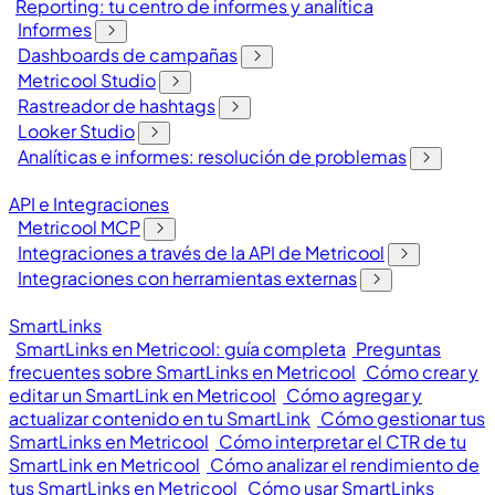
Reporting: tu centro de informes y analítica
Informes
Dashboards de campañas
Metricool Studio
Rastreador de hashtags
Looker Studio
Analíticas e informes: resolución de problemas
API e Integraciones
Metricool MCP
Integraciones a través de la API de Metricool
Integraciones con herramientas externas
SmartLinks
SmartLinks en Metricool: guía completa
Preguntas
frecuentes sobre SmartLinks en Metricool
Cómo crear y
editar un SmartLink en Metricool
Cómo agregar y
actualizar contenido en tu SmartLink
Cómo gestionar tus
SmartLinks en Metricool
Cómo interpretar el CTR de tu
SmartLink en Metricool
Cómo analizar el rendimiento de
tus SmartLinks en Metricool
Cómo usar SmartLinks