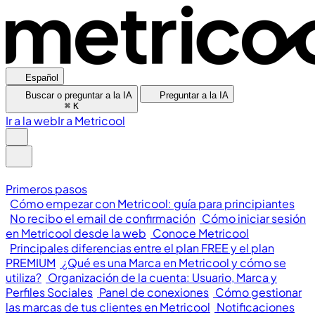
Español
Buscar o preguntar a la IA
Preguntar a la IA
⌘
K
Ir a la web
Ir a Metricool
Primeros pasos
Cómo empezar con Metricool: guía para principiantes
No recibo el email de confirmación
Cómo iniciar sesión
en Metricool desde la web
Conoce Metricool
Principales diferencias entre el plan FREE y el plan
PREMIUM
¿Qué es una Marca en Metricool y cómo se
utiliza?
Organización de la cuenta: Usuario, Marca y
Perfiles Sociales
Panel de conexiones
Cómo gestionar
las marcas de tus clientes en Metricool
Notificaciones