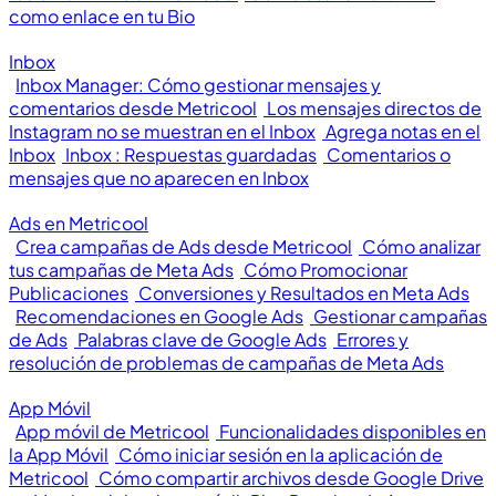
como enlace en tu Bio
Inbox
Inbox Manager: Cómo gestionar mensajes y
comentarios desde Metricool
Los mensajes directos de
Instagram no se muestran en el Inbox
Agrega notas en el
Inbox
Inbox : Respuestas guardadas
Comentarios o
mensajes que no aparecen en Inbox
Ads en Metricool
Crea campañas de Ads desde Metricool
Cómo analizar
tus campañas de Meta Ads
Cómo Promocionar
Publicaciones
Conversiones y Resultados en Meta Ads
Recomendaciones en Google Ads
Gestionar campañas
de Ads
Palabras clave de Google Ads
Errores y
resolución de problemas de campañas de Meta Ads
App Móvil
App móvil de Metricool
Funcionalidades disponibles en
la App Móvil
Cómo iniciar sesión en la aplicación de
Metricool
Cómo compartir archivos desde Google Drive