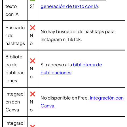
texto
Sí
generación de texto con IA
.
con IA
Buscado
❌
No hay buscador de hashtags para
r de
N
Instagram ni TikTok.
hashtags
o
Bibliote
❌
ca de
Sin acceso a la
biblioteca de
N
publicac
publicaciones
.
o
iones
Integraci
❌
No disponible en Free.
Integración con
ón con
N
Canva
.
Canva
o
Integraci
❌