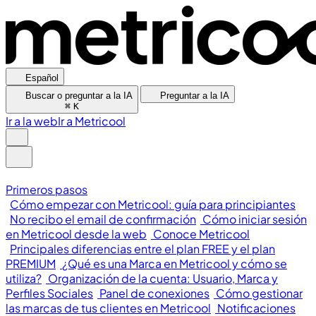
Español
Buscar o preguntar a la IA
Preguntar a la IA
⌘
K
Ir a la web
Ir a Metricool
Primeros pasos
Cómo empezar con Metricool: guía para principiantes
No recibo el email de confirmación
Cómo iniciar sesión
en Metricool desde la web
Conoce Metricool
Principales diferencias entre el plan FREE y el plan
PREMIUM
¿Qué es una Marca en Metricool y cómo se
utiliza?
Organización de la cuenta: Usuario, Marca y
Perfiles Sociales
Panel de conexiones
Cómo gestionar
las marcas de tus clientes en Metricool
Notificaciones