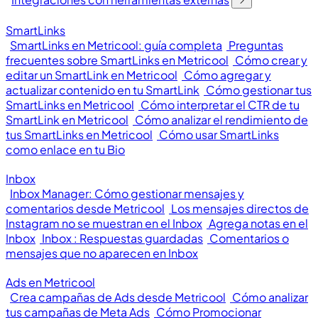
SmartLinks
SmartLinks en Metricool: guía completa
Preguntas
frecuentes sobre SmartLinks en Metricool
Cómo crear y
editar un SmartLink en Metricool
Cómo agregar y
actualizar contenido en tu SmartLink
Cómo gestionar tus
SmartLinks en Metricool
Cómo interpretar el CTR de tu
SmartLink en Metricool
Cómo analizar el rendimiento de
tus SmartLinks en Metricool
Cómo usar SmartLinks
como enlace en tu Bio
Inbox
Inbox Manager: Cómo gestionar mensajes y
comentarios desde Metricool
Los mensajes directos de
Instagram no se muestran en el Inbox
Agrega notas en el
Inbox
Inbox : Respuestas guardadas
Comentarios o
mensajes que no aparecen en Inbox
Ads en Metricool
Crea campañas de Ads desde Metricool
Cómo analizar
tus campañas de Meta Ads
Cómo Promocionar