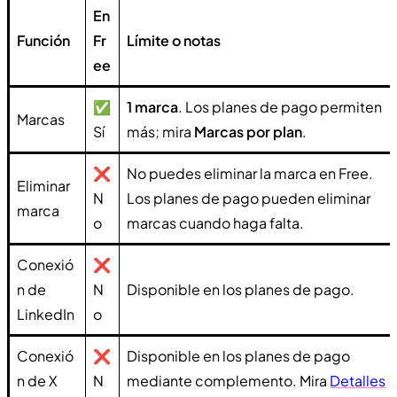
En
Función
Fr
Límite o notas
ee
✅
1 marca
. Los planes de pago permiten
Marcas
Sí
más; mira
Marcas por plan
.
❌
No puedes eliminar la marca en Free.
Eliminar
N
Los planes de pago pueden eliminar
marca
o
marcas cuando haga falta.
Conexió
❌
n de
N
Disponible en los planes de pago.
LinkedIn
o
Conexió
❌
Disponible en los planes de pago
n de X
N
mediante complemento. Mira
Detalles