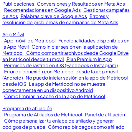
Publicaciones
Conversiones y Resultados en Meta Ads
Recomendaciones en Google Ads
Gestionar campañas
de Ads
Palabras clave de Google Ads
Errores y
resolución de problemas de campañas de Meta Ads
App Móvil
App móvil de Metricool
Funcionalidades disponibles en
la App Móvil
Cómo iniciar sesión en la aplicación de
Metricool
Cómo compartir archivos desde Google Drive
en Metricool desde tu móvil
Plan Premium In App
Permisos de rastreo en iOS (Facebook e Instagram)
Error de conexión con Metricool desde la app móvil
(Android)
No puedo iniciar sesión en la app de Metricool
desde iOS
La app de Metricool no se muestra
correctamente en un dispositivo Android
Cómo limpiar la caché de la app de Metricool
Programa de afiliación
Programa de Afiliados de Metricool
Panel de afiliación
Cómo personalizar tu enlace de afiliado y generar
códigos de prueba
Cómo recibir pagos como afiliado