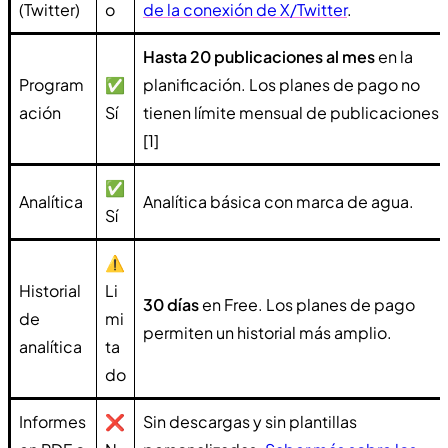
(Twitter)
o
de la conexión de X/Twitter
.
Hasta 20 publicaciones al mes
en la
Program
✅
planificación. Los planes de pago no
ación
Sí
tienen límite mensual de publicaciones.
[1]
✅
Analítica
Analítica básica con marca de agua.
Sí
⚠️
Historial
Li
30 días
en Free. Los planes de pago
de
mi
permiten un historial más amplio.
analítica
ta
do
Informes
❌
Sin descargas y sin plantillas