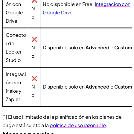
ón con
No disponible en Free.
Integración con
N
Google
Google Drive
.
o
Drive
Conecto
❌
r de
N
Disponible solo en
Advanced
o
Custom
.
Looker
o
Studio
Integraci
❌
ón con
N
Disponible solo en
Advanced
o
Custom
.
Make y
o
Zapier
[1] El uso ilimitado de la planificación en los planes de
pago está sujeto a la
política de uso razonable
.