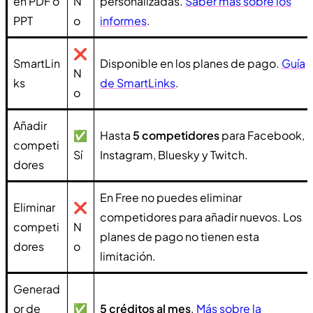
en PDF o
N
personalizadas.
Saber más sobre los
PPT
o
informes
.
❌
SmartLin
Disponible en los planes de pago.
Guía
N
ks
de SmartLinks
.
o
Añadir
✅
Hasta
5 competidores
para Facebook,
competi
Sí
Instagram, Bluesky y Twitch.
dores
En Free no puedes eliminar
Eliminar
❌
competidores para añadir nuevos. Los
competi
N
planes de pago no tienen esta
dores
o
limitación.
Generad
or de
✅
5 créditos al mes
.
Más sobre la