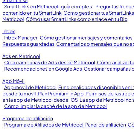
SmartLinks
SmartLinks en Metricool: guía completa
Preguntas frecue
contenido en tu SmartLink
Cómo gestionar tus SmartLinks
Metricool
Cómo usar SmartLinks como enlace en tu Bio
Inbox
Inbox Manager: Cómo gestionar mensajes y comentarios
Respuestas guardadas
Comentarios o mensajes que no a
Ads en Metricool
Crea campañas de Ads desde Metricool
Cómo analizar t
Recomendaciones en Google Ads
Gestionar campañas 
App Móvil
App móvil de Metricool
Funcionalidades disponibles en l
desde tu móvil
Plan Premium In App
Permisos de rastreo 
en la app de Metricool desde iOS
La app de Metricool no 
Cómo limpiar la caché de la app de Metricool
Programa de afiliación
Programa de Afiliados de Metricool
Panel de afiliación
Có