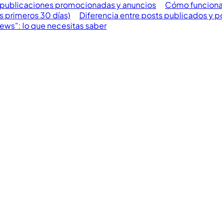
e publicaciones promocionadas y anuncios
Cómo funcionan
us primeros 30 días)
Diferencia entre posts publicados y po
ews”: lo que necesitas saber