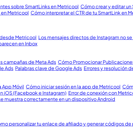
ntes sobre SmartLinks en Metricool
Cómo crear y editar un
 en Metricool
Cómo interpretar el CTR de tu SmartLink en M
 desde Metricool
Los mensajes directos de Instagram no se 
parecen en Inbox
us campañas de Meta Ads
Cómo Promocionar Publicacione
de Ads
Palabras clave de Google Ads
Errores y resolución
a App Móvil
Cómo iniciar sesión en la app de Metricool
Cómo
en iOS (Facebook e Instagram)
Error de conexión con Metric
se muestra correctamente en un dispositivo Android
mo personalizar tu enlace de afiliado y generar códigos de