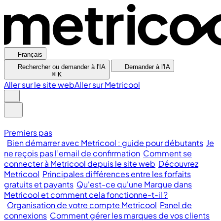
Français
Rechercher ou demander à l'IA
Demander à l'IA
⌘
K
Aller sur le site web
Aller sur Metricool
Premiers pas
Bien démarrer avec Metricool : guide pour débutants
Je
ne reçois pas l’email de confirmation
Comment se
connecter à Metricool depuis le site web
Découvrez
Metricool
Principales différences entre les forfaits
gratuits et payants
Qu'est-ce qu'une Marque dans
Metricool et comment cela fonctionne-t-il ?
Organisation de votre compte Metricool
Panel de
connexions
Comment gérer les marques de vos clients