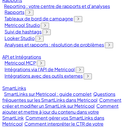
Rapports
Reporting : votre centre de rapports et d'analyses
Rapports
Tableaux de bord de campagne
Metricool Studio
Suivi de hashtags
Looker Studio
Analyses et rapports : résolution de problèmes
API et Intégrations
Metricool MCP
Intégrations via l'API de Metricool
Intégrations avec des outils externes
SmartLinks
SmartLinks sur Metricool : guide complet
Questions
fréquentes sur les SmartLinks dans Metricool
Comment
créer et modifier un SmartLink sur Metricool
Comment
ajouter et mettre à jour du contenu dans votre
SmartLink
Comment gérer vos SmartLinks dans
Metricool
Comment interpréter le CTR de votre