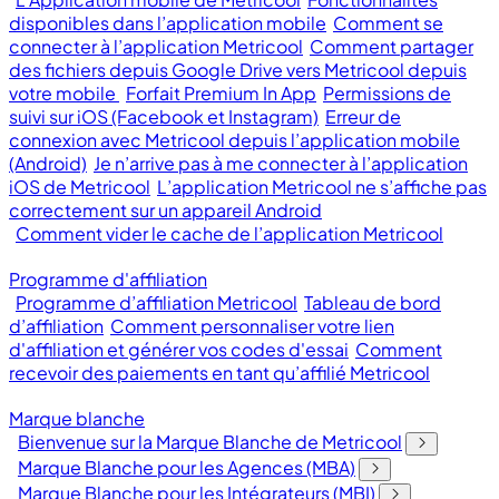
disponibles dans l’application mobile
Comment se
connecter à l’application Metricool
Comment partager
des fichiers depuis Google Drive vers Metricool depuis
votre mobile
Forfait Premium In App
Permissions de
suivi sur iOS (Facebook et Instagram)
Erreur de
connexion avec Metricool depuis l’application mobile
(Android)
Je n’arrive pas à me connecter à l’application
iOS de Metricool
L’application Metricool ne s’affiche pas
correctement sur un appareil Android
Comment vider le cache de l’application Metricool
Programme d'affiliation
Programme d’affiliation Metricool
Tableau de bord
d’affiliation
Comment personnaliser votre lien
d'affiliation et générer vos codes d'essai
Comment
recevoir des paiements en tant qu’affilié Metricool
Marque blanche
Bienvenue sur la Marque Blanche de Metricool
Marque Blanche pour les Agences (MBA)
Marque Blanche pour les Intégrateurs (MBI)