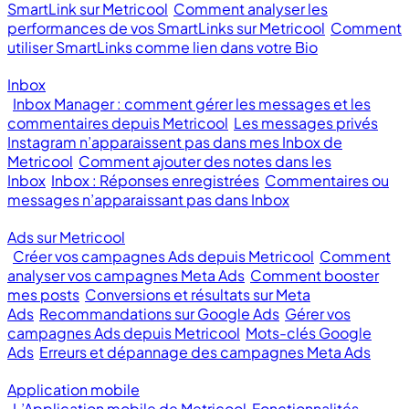
SmartLink sur Metricool
Comment analyser les
performances de vos SmartLinks sur Metricool
Comment
utiliser SmartLinks comme lien dans votre Bio
Inbox
Inbox Manager : comment gérer les messages et les
commentaires depuis Metricool
Les messages privés
Instagram n’apparaissent pas dans mes Inbox de
Metricool
Comment ajouter des notes dans les
Inbox
Inbox : Réponses enregistrées
Commentaires ou
messages n’apparaissant pas dans Inbox
Ads sur Metricool
Créer vos campagnes Ads depuis Metricool
Comment
analyser vos campagnes Meta Ads
Comment booster
mes posts
Conversions et résultats sur Meta
Ads
Recommandations sur Google Ads
Gérer vos
campagnes Ads depuis Metricool
Mots-clés Google
Ads
Erreurs et dépannage des campagnes Meta Ads
Application mobile
L’Application mobile de Metricool
Fonctionnalités