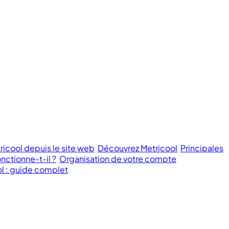
icool depuis le site web
Découvrez Metricool
Principales
ctionne-t-il ?
Organisation de votre compte
ol : guide complet