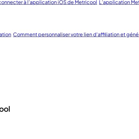
 connecter à l’application iOS de Metricool
L’application Met
ation
Comment personnaliser votre lien d'affiliation et géné
ool