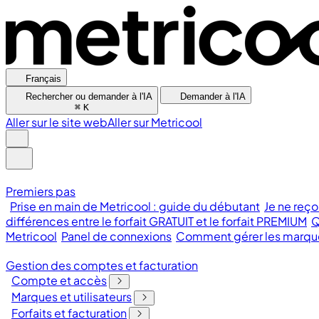
Français
Rechercher ou demander à l'IA
Demander à l'IA
⌘
K
Aller sur le site web
Aller sur Metricool
Premiers pas
Prise en main de Metricool : guide du débutant
Je ne reço
différences entre le forfait GRATUIT et le forfait PREMIUM
Q
Metricool
Panel de connexions
Comment gérer les marques
Gestion des comptes et facturation
Compte et accès
Marques et utilisateurs
Forfaits et facturation