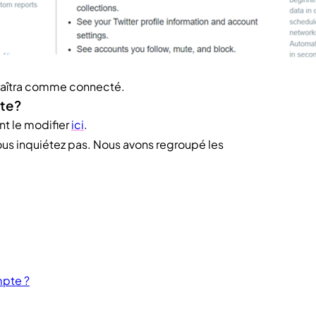
araîtra comme connecté.
te ?
t le modifier
ici
.
us inquiétez pas. Nous avons regroupé les
mpte ?