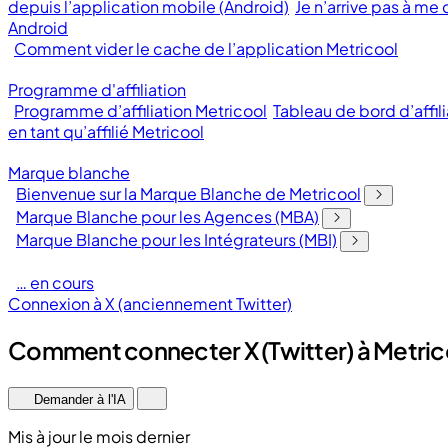
depuis l’application mobile (Android)
Je n’arrive pas à me
Android
Comment vider le cache de l’application Metricool
Programme d'affiliation
Programme d’affiliation Metricool
Tableau de bord d’affili
en tant qu’affilié Metricool
Marque blanche
Bienvenue sur la Marque Blanche de Metricool
Marque Blanche pour les Agences (MBA)
Marque Blanche pour les Intégrateurs (MBI)
… en cours
Connexion à X (anciennement Twitter)
Comment connecter X (Twitter) à Metric
Demander à l'IA
Mis à jour le mois dernier