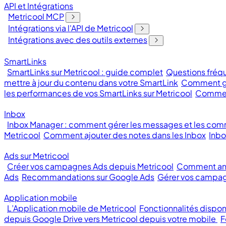
API et Intégrations
Metricool MCP
Intégrations via l'API de Metricool
Intégrations avec des outils externes
SmartLinks
SmartLinks sur Metricool : guide complet
Questions fréqu
mettre à jour du contenu dans votre SmartLink
Comment gé
les performances de vos SmartLinks sur Metricool
Comment
Inbox
Inbox Manager : comment gérer les messages et les com
Metricool
Comment ajouter des notes dans les Inbox
Inbo
Ads sur Metricool
Créer vos campagnes Ads depuis Metricool
Comment ana
Ads
Recommandations sur Google Ads
Gérer vos campag
Application mobile
L’Application mobile de Metricool
Fonctionnalités dispon
depuis Google Drive vers Metricool depuis votre mobile
F