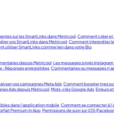
entes sur les SmartLinks dans Metricool
Comment créer et m
rer vos SmartLinks dans Metricool
Comment interpréter le
 utiliser SmartLinks comme lien dans votre Bio
mentaires depuis Metricool
Les messages privés Instagram
x : Réponses enregistrées
Commentaires ou messages n’ap
lyser vos campagnes Meta Ads
Comment booster mes po
nes Ads depuis Metricool
Mots-clés Google Ads
Erreurs 
ibles dans l’application mobile
Comment se connecter à l'a
orfait Premium In App
Permissions de suivi sur iOS (Faceboo