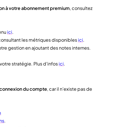
d-on à votre abonnement premium
, consultez
tenu
ici
.
 consultant les métriques disponibles
ici
.
re gestion en ajoutant des notes internes.
votre stratégie. Plus d’infos
ici
.
e connexion du compte
, car il n’existe pas de
m
ns
.