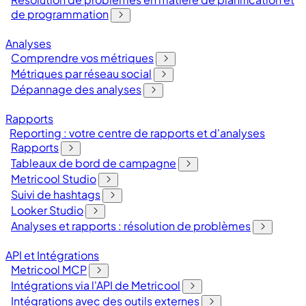
de programmation
Analyses
Comprendre vos métriques
Métriques par réseau social
Dépannage des analyses
Rapports
Reporting : votre centre de rapports et d'analyses
Rapports
Tableaux de bord de campagne
Metricool Studio
Suivi de hashtags
Looker Studio
Analyses et rapports : résolution de problèmes
API et Intégrations
Metricool MCP
Intégrations via l'API de Metricool
Intégrations avec des outils externes