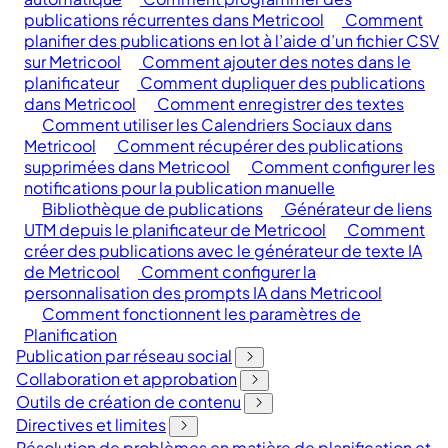
publications récurrentes dans Metricool
Comment
planifier des publications en lot à l’aide d’un fichier CSV
sur Metricool
Comment ajouter des notes dans le
planificateur
Comment dupliquer des publications
dans Metricool
Comment enregistrer des textes
Comment utiliser les Calendriers Sociaux dans
Metricool
Comment récupérer des publications
supprimées dans Metricool
Comment configurer les
notifications pour la publication manuelle
Bibliothèque de publications
Générateur de liens
UTM depuis le planificateur de Metricool
Comment
créer des publications avec le générateur de texte IA
de Metricool
Comment configurer la
personnalisation des prompts IA dans Metricool
Comment fonctionnent les paramètres de
Planification
Publication par réseau social
Collaboration et approbation
Outils de création de contenu
Directives et limites
Résolution de problèmes en matière de planification et