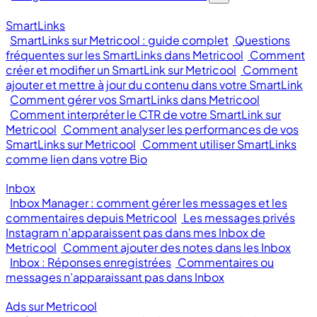
SmartLinks
SmartLinks sur Metricool : guide complet
Questions
fréquentes sur les SmartLinks dans Metricool
Comment
créer et modifier un SmartLink sur Metricool
Comment
ajouter et mettre à jour du contenu dans votre SmartLink
Comment gérer vos SmartLinks dans Metricool
Comment interpréter le CTR de votre SmartLink sur
Metricool
Comment analyser les performances de vos
SmartLinks sur Metricool
Comment utiliser SmartLinks
comme lien dans votre Bio
Inbox
Inbox Manager : comment gérer les messages et les
commentaires depuis Metricool
Les messages privés
Instagram n’apparaissent pas dans mes Inbox de
Metricool
Comment ajouter des notes dans les Inbox
Inbox : Réponses enregistrées
Commentaires ou
messages n’apparaissant pas dans Inbox
Ads sur Metricool