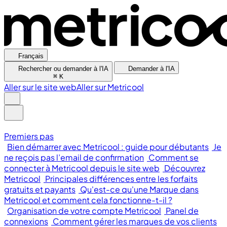
Français
Rechercher ou demander à l'IA
Demander à l'IA
⌘
K
Aller sur le site web
Aller sur Metricool
Premiers pas
Bien démarrer avec Metricool : guide pour débutants
Je
ne reçois pas l’email de confirmation
Comment se
connecter à Metricool depuis le site web
Découvrez
Metricool
Principales différences entre les forfaits
gratuits et payants
Qu'est-ce qu'une Marque dans
Metricool et comment cela fonctionne-t-il ?
Organisation de votre compte Metricool
Panel de
connexions
Comment gérer les marques de vos clients