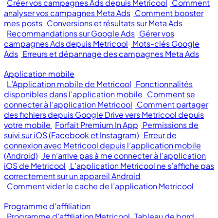
Créer vos campagnes Ads depuis Metricool
Comment
analyser vos campagnes Meta Ads
Comment booster
mes posts
Conversions et résultats sur Meta Ads
Recommandations sur Google Ads
Gérer vos
campagnes Ads depuis Metricool
Mots-clés Google
Ads
Erreurs et dépannage des campagnes Meta Ads
Application mobile
L’Application mobile de Metricool
Fonctionnalités
disponibles dans l’application mobile
Comment se
connecter à l’application Metricool
Comment partager
des fichiers depuis Google Drive vers Metricool depuis
votre mobile
Forfait Premium In App
Permissions de
suivi sur iOS (Facebook et Instagram)
Erreur de
connexion avec Metricool depuis l’application mobile
(Android)
Je n’arrive pas à me connecter à l’application
iOS de Metricool
L’application Metricool ne s’affiche pas
correctement sur un appareil Android
Comment vider le cache de l’application Metricool
Programme d'affiliation
Programme d’affiliation Metricool
Tableau de bord