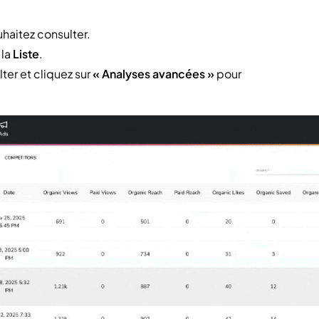
haitez consulter.
 la
Liste
.
ter et cliquez sur
« Analyses avancées »
pour