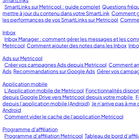
SmartLinks
SmartLinks sur Metricool : guide complet
Questions fréqu
mettre à jour du contenu dans votre SmartLink
Comment gé
les performances de vos SmartLinks sur Metricool
Comment
Inbox
Inbox Manager : comment gérer les messages et les com
Metricool
Comment ajouter des notes dans les Inbox
Inbo
Ads sur Metricool
Créer vos campagnes Ads depuis Metricool
Comment ana
Ads
Recommandations sur Google Ads
Gérer vos campag
Application mobile
L’Application mobile de Metricool
Fonctionnalités dispon
depuis Google Drive vers Metricool depuis votre mobile
F
depuis l’application mobile (Android)
Je n’arrive pas à me
Android
Comment vider le cache de l’application Metricool
Programme d'affiliation
Programme d’affiliation Metricool
Tableau de bord d’affili