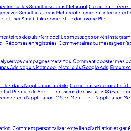
entes sur les SmartLinks dans Metricool
Comment créer et m
rer vos SmartLinks dans Metricool
Comment interpréter le
 utiliser SmartLinks comme lien dans votre Bio
mentaires depuis Metricool
Les messages privés Instagram
x : Réponses enregistrées
Commentaires ou messages n’ap
lyser vos campagnes Meta Ads
Comment booster mes po
nes Ads depuis Metricool
Mots-clés Google Ads
Erreurs 
ibles dans l’application mobile
Comment se connecter à l’a
orfait Premium In App
Permissions de suivi sur iOS (Faceboo
 connecter à l’application iOS de Metricool
L’application Met
ation
Comment personnaliser votre lien d'affiliation et géné