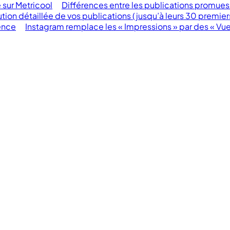
sur Metricool
Différences entre les publications promues
tion détaillée de vos publications (jusqu’à leurs 30 premiers
ence
Instagram remplace les « Impressions » par des « Vue