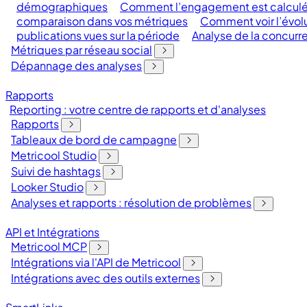
démographiques
Comment l’engagement est calculé 
comparaison dans vos métriques
Comment voir l’évolu
publications vues sur la période
Analyse de la concurr
Métriques par réseau social
Dépannage des analyses
Rapports
Reporting : votre centre de rapports et d'analyses
Rapports
Tableaux de bord de campagne
Metricool Studio
Suivi de hashtags
Looker Studio
Analyses et rapports : résolution de problèmes
API et Intégrations
Metricool MCP
Intégrations via l'API de Metricool
Intégrations avec des outils externes