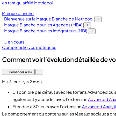
en tant qu’affilié Metricool
Marque blanche
Bienvenue sur la Marque Blanche de Metricool
Marque Blanche pour les Agences (MBA)
Marque Blanche pour les Intégrateurs (MBI)
… en cours
Comprendre vos métriques
Comment voir l’évolution détaillée de vos
Demander à l'IA
Mis à jour il y a 2 mois
Disponible par défaut avec les forfaits Advanced ou s
également y accéder avec l’extension
Advanced Ana
Étendue à 30 jours avec l’extension
Advanced Analyt
Le comportement du contenu sur les réseaux sociaux a chan