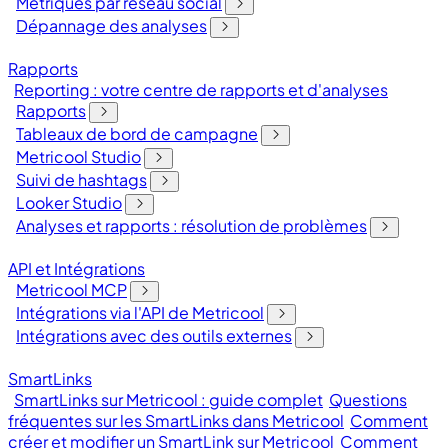
Métriques par réseau social
Dépannage des analyses
Rapports
Reporting : votre centre de rapports et d'analyses
Rapports
Tableaux de bord de campagne
Metricool Studio
Suivi de hashtags
Looker Studio
Analyses et rapports : résolution de problèmes
API et Intégrations
Metricool MCP
Intégrations via l'API de Metricool
Intégrations avec des outils externes
SmartLinks
SmartLinks sur Metricool : guide complet
Questions
fréquentes sur les SmartLinks dans Metricool
Comment
créer et modifier un SmartLink sur Metricool
Comment