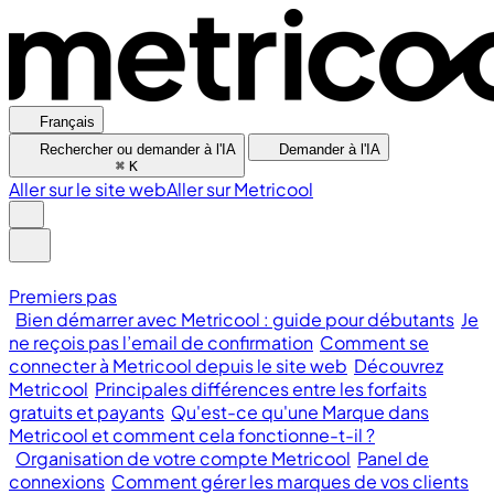
Français
Rechercher ou demander à l'IA
Demander à l'IA
⌘
K
Aller sur le site web
Aller sur Metricool
Premiers pas
Bien démarrer avec Metricool : guide pour débutants
Je
ne reçois pas l’email de confirmation
Comment se
connecter à Metricool depuis le site web
Découvrez
Metricool
Principales différences entre les forfaits
gratuits et payants
Qu'est-ce qu'une Marque dans
Metricool et comment cela fonctionne-t-il ?
Organisation de votre compte Metricool
Panel de
connexions
Comment gérer les marques de vos clients