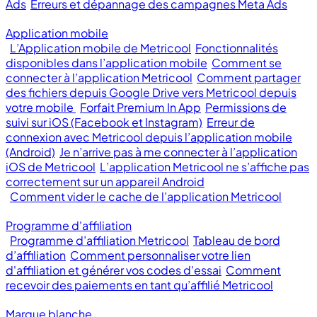
Ads
Erreurs et dépannage des campagnes Meta Ads
Application mobile
L’Application mobile de Metricool
Fonctionnalités
disponibles dans l’application mobile
Comment se
connecter à l’application Metricool
Comment partager
des fichiers depuis Google Drive vers Metricool depuis
votre mobile
Forfait Premium In App
Permissions de
suivi sur iOS (Facebook et Instagram)
Erreur de
connexion avec Metricool depuis l’application mobile
(Android)
Je n’arrive pas à me connecter à l’application
iOS de Metricool
L’application Metricool ne s’affiche pas
correctement sur un appareil Android
Comment vider le cache de l’application Metricool
Programme d'affiliation
Programme d’affiliation Metricool
Tableau de bord
d’affiliation
Comment personnaliser votre lien
d'affiliation et générer vos codes d'essai
Comment
recevoir des paiements en tant qu’affilié Metricool
Marque blanche