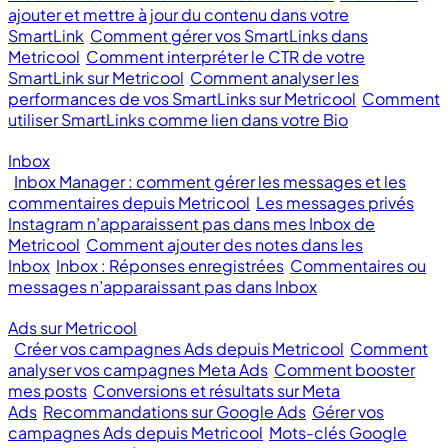
ajouter et mettre à jour du contenu dans votre
SmartLink
Comment gérer vos SmartLinks dans
Metricool
Comment interpréter le CTR de votre
SmartLink sur Metricool
Comment analyser les
performances de vos SmartLinks sur Metricool
Comment
utiliser SmartLinks comme lien dans votre Bio
Inbox
Inbox Manager : comment gérer les messages et les
commentaires depuis Metricool
Les messages privés
Instagram n’apparaissent pas dans mes Inbox de
Metricool
Comment ajouter des notes dans les
Inbox
Inbox : Réponses enregistrées
Commentaires ou
messages n’apparaissant pas dans Inbox
Ads sur Metricool
Créer vos campagnes Ads depuis Metricool
Comment
analyser vos campagnes Meta Ads
Comment booster
mes posts
Conversions et résultats sur Meta
Ads
Recommandations sur Google Ads
Gérer vos
campagnes Ads depuis Metricool
Mots-clés Google