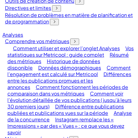
Outils de création de contenu
Directives et limites
Résolution de problèmes en matière de planification et
de programmation
Analyses
Comprendre vos métriques
Comment utiliser et explorer l’onglet Analyses
Vos
statistiques sur Metricool : guide complet
Résumé
des métriques
Historique de données
disponible
Données démographiques
Comment
l’engagement est calculé sur Metricool
Différences
entre les publications promues et les
annonces
Comment fonctionnent les périodes de
comparaison dans vos métriques
Comment voir
l’évolution détaillée de vos publications (jusqu’à leurs
30 premiers jours)
Différence entre publications
publiées et publications vues sur la période
Analyse
de la concurrence
Instagram remplace les «
Impressions » par des « Vues » : ce que vous devez
savoir