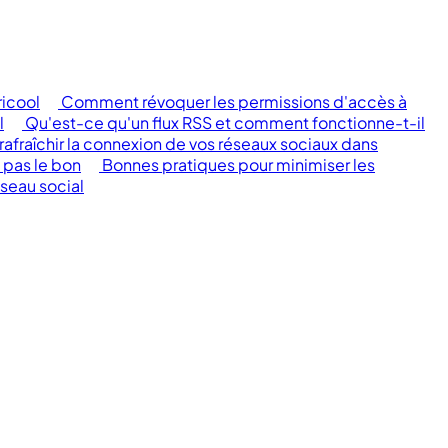
ricool
Comment révoquer les permissions d'accès à
l
Qu'est-ce qu'un flux RSS et comment fonctionne-t-il
fraîchir la connexion de vos réseaux sociaux dans
 pas le bon
Bonnes pratiques pour minimiser les
éseau social