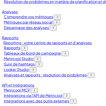
Résolution de problèmes en matière de planification et
Analyses
Comprendre vos métriques
Métriques par réseau social
Dépannage des analyses
Rapports
Reporting : votre centre de rapports et d'analyses
Rapports
Tableaux de bord de campagne
Metricool Studio
Suivi de hashtags
Looker Studio
Analyses et rapports : résolution de problèmes
API et Intégrations
Metricool MCP
Intégrations via l'API de Metricool
Intégrations avec des outils externes