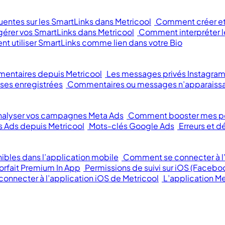
entes sur les SmartLinks dans Metricool
Comment créer et 
rer vos SmartLinks dans Metricool
Comment interpréter le
 utiliser SmartLinks comme lien dans votre Bio
mentaires depuis Metricool
Les messages privés Instagram
ses enregistrées
Commentaires ou messages n’apparaissa
alyser vos campagnes Meta Ads
Comment booster mes p
 Ads depuis Metricool
Mots-clés Google Ads
Erreurs et
ibles dans l’application mobile
Comment se connecter à l’
orfait Premium In App
Permissions de suivi sur iOS (Facebo
 connecter à l’application iOS de Metricool
L’application Me