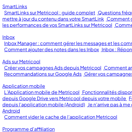
SmartLinks
SmartLinks sur Metricool : guide complet
Questions fréqu
mettre à jour du contenu dans votre SmartLink
Comment gé
les performances de vos SmartLinks sur Metricool
Comment
Inbox
Inbox Manager : comment gérer les messages et les com
Comment ajouter des notes dans les Inbox
Inbox : Répon
Ads sur Metricool
Créer vos campagnes Ads depuis Metricool
Comment an
Recommandations sur Google Ads
Gérer vos campagnes
Application mobile
L’Application mobile de Metricool
Fonctionnalités dispon
depuis Google Drive vers Metricool depuis votre mobile
F
depuis l’application mobile (Android)
Je n’arrive pas à me
Android
Comment vider le cache de l’application Metricool
Programme d'affiliation