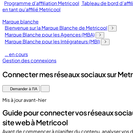
Programme d’affiliation Metricool
Tableau de bord d’affil
en tant qu’affilié Metricool
Marque blanche
Bienvenue sur la Marque Blanche de Metricool
Marque Blanche pour les Agences (MBA)
Marque Blanche pour les Intégrateurs (MBI)
… en cours
Gestion des connexions
Connecter mes réseaux sociaux sur Metr
Demander à l'IA
Mis à jour avant-hier
Guide pour connecter vos réseaux sociau
site web à Metricool
Avant de commencer à planifier du contenu, analyser vos d