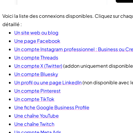
Voici la liste des connexions disponibles. Cliquez sur cha
détaillé :
Un site web ou blog
Une page Facebook
Un compte Instagram professionnel : Business ou Cr
Un compte Threads
Un compte X (Twitter)
(addon uniquement disponible 
Un compte Bluesky
Un profil ou une page LinkedIn
(non disponible avec le
Un compte Pinterest
Un compte TikTok
Une fiche Google Business Profile
Une chaîne YouTube
Une chaîne Twitch
Un compte Meta Ads