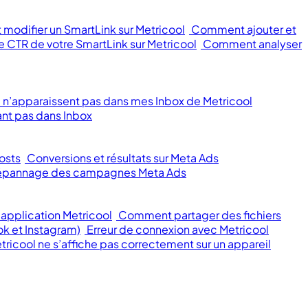
modifier un SmartLink sur Metricool
Comment ajouter et
 CTR de votre SmartLink sur Metricool
Comment analyser
 n’apparaissent pas dans mes Inbox de Metricool
nt pas dans Inbox
osts
Conversions et résultats sur Meta Ads
 dépannage des campagnes Meta Ads
application Metricool
Comment partager des fichiers
ok et Instagram)
Erreur de connexion avec Metricool
tricool ne s’affiche pas correctement sur un appareil