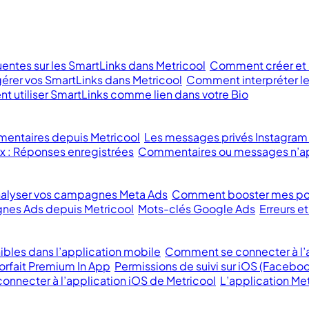
entes sur les SmartLinks dans Metricool
Comment créer et m
rer vos SmartLinks dans Metricool
Comment interpréter le
 utiliser SmartLinks comme lien dans votre Bio
mentaires depuis Metricool
Les messages privés Instagram
x : Réponses enregistrées
Commentaires ou messages n’ap
lyser vos campagnes Meta Ads
Comment booster mes po
nes Ads depuis Metricool
Mots-clés Google Ads
Erreurs 
ibles dans l’application mobile
Comment se connecter à l’a
orfait Premium In App
Permissions de suivi sur iOS (Faceboo
 connecter à l’application iOS de Metricool
L’application Met