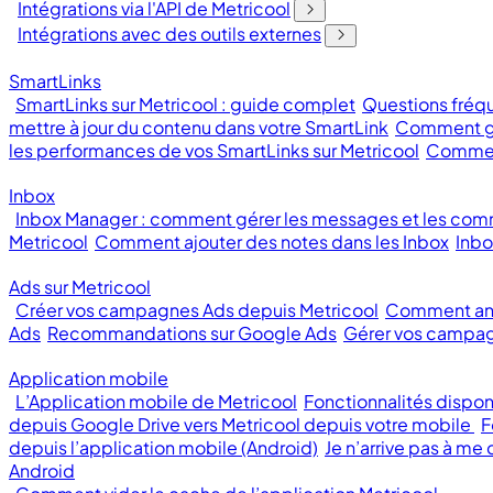
Intégrations via l'API de Metricool
Intégrations avec des outils externes
SmartLinks
SmartLinks sur Metricool : guide complet
Questions fréqu
mettre à jour du contenu dans votre SmartLink
Comment gé
les performances de vos SmartLinks sur Metricool
Comment
Inbox
Inbox Manager : comment gérer les messages et les com
Metricool
Comment ajouter des notes dans les Inbox
Inbo
Ads sur Metricool
Créer vos campagnes Ads depuis Metricool
Comment ana
Ads
Recommandations sur Google Ads
Gérer vos campag
Application mobile
L’Application mobile de Metricool
Fonctionnalités dispon
depuis Google Drive vers Metricool depuis votre mobile
F
depuis l’application mobile (Android)
Je n’arrive pas à me
Android