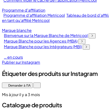
Comment vider le cache de l’application Metricool
Programme d'affiliation
Programme d’affiliation Metricool
Tableau de bord d’affili
en tant qu’affilié Metricool
Marque blanche
Bienvenue sur la Marque Blanche de Metricool
Marque Blanche pour les Agences (MBA)
Marque Blanche pour les Intégrateurs (MBI)
… en cours
Publier sur Instagram
Étiqueter des produits sur Instagram
Demander à l'IA
Mis à jour il y a 3 mois
Catalogue de produits