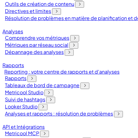
Outils de création de contenu
Directives et limites
Résolution de problèmes en matière de planification et
Analyses
Comprendre vos métriques
Métriques par réseau social
Dépannage des analyses
Rapports
Reporting : votre centre de rapports et d'analyses
Rapports
Tableaux de bord de campagne
Metricool Studio
Suivi de hashtags
Looker Studio
Analyses et rapports : résolution de problèmes
API et Intégrations
Metricool MCP