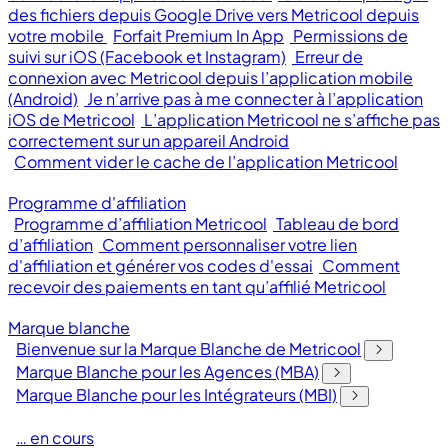
des fichiers depuis Google Drive vers Metricool depuis
votre mobile
Forfait Premium In App
Permissions de
suivi sur iOS (Facebook et Instagram)
Erreur de
connexion avec Metricool depuis l’application mobile
(Android)
Je n’arrive pas à me connecter à l’application
iOS de Metricool
L’application Metricool ne s’affiche pas
correctement sur un appareil Android
Comment vider le cache de l’application Metricool
Programme d'affiliation
Programme d’affiliation Metricool
Tableau de bord
d’affiliation
Comment personnaliser votre lien
d'affiliation et générer vos codes d'essai
Comment
recevoir des paiements en tant qu’affilié Metricool
Marque blanche
Bienvenue sur la Marque Blanche de Metricool
Marque Blanche pour les Agences (MBA)
Marque Blanche pour les Intégrateurs (MBI)
… en cours