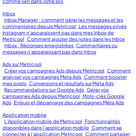
comme lien dans votre Bio
Inbox
Inbox Manager : comment gérer les messages et les
commentaires depuis Metricool
Les messages privés
Instagram n’apparaissent pas dans mes Inbox de
Metricool
Comment ajouter des notes dans les Inbox
Inbox : Réponses enregistrées
Commentaires ou
messages n’apparaissant pas dans Inbox
Ads sur Metricool
Créer vos campagnes Ads depuis Metricool
Comment
analyser vos campagnes Meta Ads
Comment booster
mes posts
Conversions et résultats sur Meta Ads
Recommandations sur Google Ads
Gérer vos
campagnes Ads depuis Metricool
Mots-clés Google
Ads
Erreurs et dépannage des campagnes Meta Ads
Application mobile
L’Application mobile de Metricool
Fonctionnalités
disponibles dans l’application mobile
Comment se
connecter à l’application Metricool
Comment partager