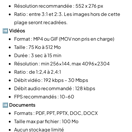
Résolution recommandée : 552 x 276 px
Ratio : entre 3:1 et 2:3. Les images hors de cette
plage seront recadrées.
➡️
Vidéos
Format : MP4 ou GIF (MOV non pris en charge)
Taille : 75 Ko à 512 Mo
Durée : 3 sec à 15 min
Résolution : min 256×144, max 4096x2304
Ratio : de 1:2,4 à 2,4:1
Débit vidéo : 192 kbps – 30 Mbps
Débit audio recommandé : 128 kbps
FPS recommandés : 10–60
➡️
Documents
Formats : PDF, PPT, PPTX, DOC, DOCX
Taille max par fichier : 100 Mo
Aucun stockage limité