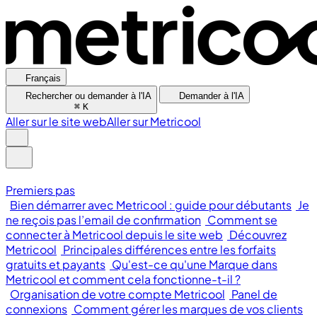
Français
Rechercher ou demander à l'IA
Demander à l'IA
⌘
K
Aller sur le site web
Aller sur Metricool
Premiers pas
Bien démarrer avec Metricool : guide pour débutants
Je
ne reçois pas l’email de confirmation
Comment se
connecter à Metricool depuis le site web
Découvrez
Metricool
Principales différences entre les forfaits
gratuits et payants
Qu'est-ce qu'une Marque dans
Metricool et comment cela fonctionne-t-il ?
Organisation de votre compte Metricool
Panel de
connexions
Comment gérer les marques de vos clients