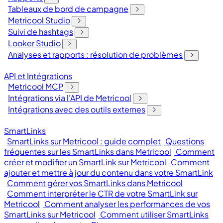
Tableaux de bord de campagne
Metricool Studio
Suivi de hashtags
Looker Studio
Analyses et rapports : résolution de problèmes
API et Intégrations
Metricool MCP
Intégrations via l'API de Metricool
Intégrations avec des outils externes
SmartLinks
SmartLinks sur Metricool : guide complet
Questions
fréquentes sur les SmartLinks dans Metricool
Comment
créer et modifier un SmartLink sur Metricool
Comment
ajouter et mettre à jour du contenu dans votre SmartLink
Comment gérer vos SmartLinks dans Metricool
Comment interpréter le CTR de votre SmartLink sur
Metricool
Comment analyser les performances de vos
SmartLinks sur Metricool
Comment utiliser SmartLinks