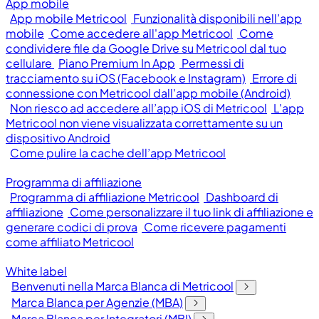
App mobile
App mobile Metricool
Funzionalità disponibili nell’app
mobile
Come accedere all'app Metricool
Come
condividere file da Google Drive su Metricool dal tuo
cellulare
Piano Premium In App
Permessi di
tracciamento su iOS (Facebook e Instagram)
Errore di
connessione con Metricool dall'app mobile (Android)
Non riesco ad accedere all’app iOS di Metricool
L'app
Metricool non viene visualizzata correttamente su un
dispositivo Android
Come pulire la cache dell’app Metricool
Programma di affiliazione
Programma di affiliazione Metricool
Dashboard di
affiliazione
Come personalizzare il tuo link di affiliazione e
generare codici di prova
Come ricevere pagamenti
come affiliato Metricool
White label
Benvenuti nella Marca Blanca di Metricool
Marca Blanca per Agenzie (MBA)
Marca Blanca per Integratori (MBI)