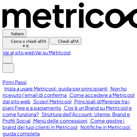
Italiano
Cerca o chiedi all'IA
Chiedi all'IA
⌘
K
Vai al sito web
Vai su Metricool
Primi Passi
Inizia a usare Metricool: guida per principianti
Non ho
ricevuto l'email di conferma
Come accedere a Metricool
dal sito web
Scopri Metricool
Principali differenze tra i
piani Free e a pagamento
Cos’è un Brand su Metricool e
come funziona?
Struttura dell'Account: Utente, Brand e
Profili Social
Menú delle connessioni
Come gestire i
brand dei tuoi clienti in Metricool
Notifiche in Metricool:
guida completa