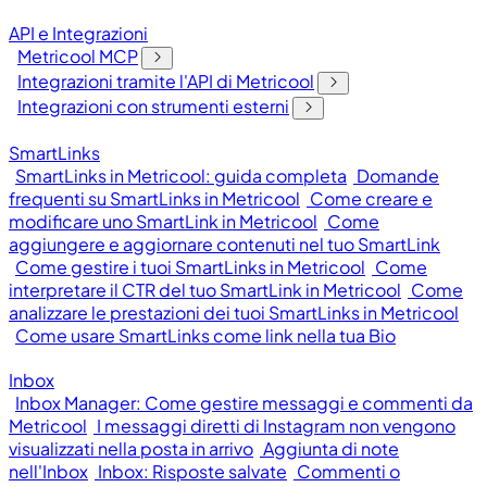
API e Integrazioni
Metricool MCP
Integrazioni tramite l'API di Metricool
Integrazioni con strumenti esterni
SmartLinks
SmartLinks in Metricool: guida completa
Domande
frequenti su SmartLinks in Metricool
Come creare e
modificare uno SmartLink in Metricool
Come
aggiungere e aggiornare contenuti nel tuo SmartLink
Come gestire i tuoi SmartLinks in Metricool
Come
interpretare il CTR del tuo SmartLink in Metricool
Come
analizzare le prestazioni dei tuoi SmartLinks in Metricool
Come usare SmartLinks come link nella tua Bio
Inbox
Inbox Manager: Come gestire messaggi e commenti da
Metricool
I messaggi diretti di Instagram non vengono
visualizzati nella posta in arrivo
Aggiunta di note
nell'Inbox
Inbox: Risposte salvate
Commenti o