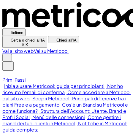
Italiano
Cerca o chiedi all'IA
Chiedi all'IA
⌘
K
Vai al sito web
Vai su Metricool
Primi Passi
Inizia a usare Metricool: guida per principianti
Non ho
ricevuto l'email di conferma
Come accedere a Metricool
dal sito web
Scopri Metricool
Principali differenze tra i
piani Free e a pagamento
Cos’è un Brand su Metricool e
come funziona?
Struttura dell'Account: Utente, Brand e
Profili Social
Menú delle connessioni
Come gestire i
brand dei tuoi clienti in Metricool
Notifiche in Metricool:
guida completa