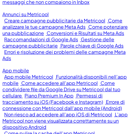
messaggi che non compaiono in Inbox
Annunci su Metricool
Creare campagne pubblicitarie da Metricool
Come
analizzare le tue campagne Meta Ads
Come potenziare
una pubblicazione
Conversioni e Risultati su Meta Ads
Raccomandazioni di Google Ads
Gestione delle
campagne pubblicitarie
Parole chiave di Google Ads
Errori e risoluzione dei problemi delle campagne Meta
Ads
App mobile
App mobile Metricool
Funzionalità disponibili nell’app
mobile
Come accedere all'app Metricool
Come
condividere file da Google Drive su Metricool dal tuo
cellulare
Piano Premium In App
Permessi di
tracciamento su iOS (Facebook e Instagram)
Errore di
connessione con Metricool dall'app mobile (Android)
Non riesco ad accedere all’app iOS di Metricool
L'app
Metricool non viene visualizzata correttamente su un
dispositivo Android
Come pulire la cache dell’app Metricool