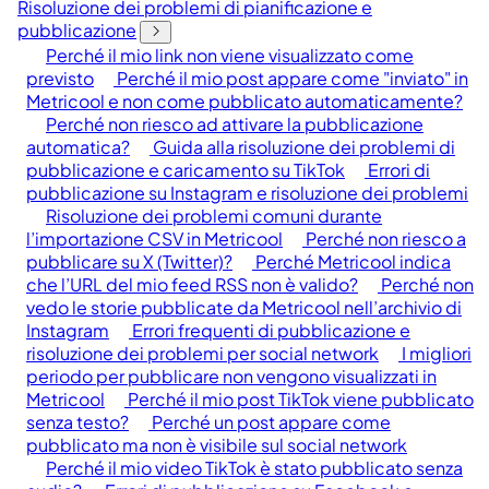
Risoluzione dei problemi di pianificazione e
pubblicazione
Perché il mio link non viene visualizzato come
previsto
Perché il mio post appare come "inviato" in
Metricool e non come pubblicato automaticamente?
Perché non riesco ad attivare la pubblicazione
automatica?
Guida alla risoluzione dei problemi di
pubblicazione e caricamento su TikTok
Errori di
pubblicazione su Instagram e risoluzione dei problemi
Risoluzione dei problemi comuni durante
l’importazione CSV in Metricool
Perché non riesco a
pubblicare su X (Twitter)?
Perché Metricool indica
che l’URL del mio feed RSS non è valido?
Perché non
vedo le storie pubblicate da Metricool nell’archivio di
Instagram
Errori frequenti di pubblicazione e
risoluzione dei problemi per social network
I migliori
periodo per pubblicare non vengono visualizzati in
Metricool
Perché il mio post TikTok viene pubblicato
senza testo?
Perché un post appare come
pubblicato ma non è visibile sul social network
Perché il mio video TikTok è stato pubblicato senza