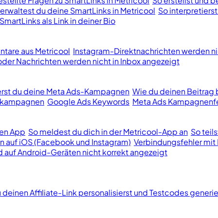
stellte Fragen zu SmartLinks in Metricool
So erstellst und b
erwaltest du deine SmartLinks in Metricool
So interpretiers
SmartLinks als Link in deiner Bio
tare aus Metricool
Instagram-Direktnachrichten werden ni
er Nachrichten werden nicht in Inbox angezeigt
ierst du deine Meta Ads-Kampagnen
Wie du deinen Beitrag 
bekampagnen
Google Ads Keywords
Meta Ads Kampagnenfe
len App
So meldest du dich in der Metricool-App an
So teil
n auf iOS (Facebook und Instagram)
Verbindungsfehler mit 
d auf Android-Geräten nicht korrekt angezeigt
 deinen Affiliate-Link personalisierst und Testcodes generie