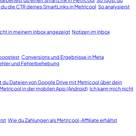
earbeitest du einen SmartLink in Metricool
So fügst du
t du die CTR deines SmartLinks in Metricool
So analysierst
cht in meinem Inbox angezeigt
Notizen im Inbox
boostest
Conversions und Ergebnisse in Meta
hler und Fehlerbehebung
st du Dateien von Google Drive mit Metricool über dein
Metricool in der mobilen App (Android)
Ich kann mich nicht
rst
Wie du Zahlungen als Metricool-Affiliate erhältst