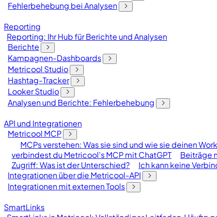
Fehlerbehebung bei Analysen
Reporting
Reporting: Ihr Hub für Berichte und Analysen
Berichte
Kampagnen-Dashboards
Metricool Studio
Hashtag-Tracker
Looker Studio
Analysen und Berichte: Fehlerbehebung
API und Integrationen
Metricool MCP
MCPs verstehen: Was sie sind und wie sie deinen Wor
verbindest du Metricool's MCP mit ChatGPT
Beiträge 
Zugriff: Was ist der Unterschied?
Ich kann keine Verbi
Integrationen über die Metricool-API
Integrationen mit externen Tools
SmartLinks