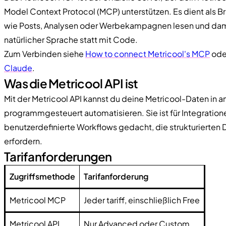
Model Context Protocol (MCP) unterstützen. Es dient als B
wie Posts, Analysen oder Werbekampagnen lesen und damit
natürlicher Sprache statt mit Code.
Zum Verbinden siehe
How to connect Metricool's MCP
oder
Claude
.
Was die Metricool API ist
Mit der Metricool API kannst du deine Metricool-Daten in 
programmgesteuert automatisieren. Sie ist für Integration
benutzerdefinierte Workflows gedacht, die strukturierten 
erfordern.
Tarifanforderungen
Zugriffsmethode
Tarifanforderung
Metricool MCP
Jeder tariff, einschließlich Free
Metricool API
Nur Advanced oder Custom