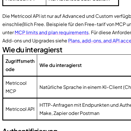
Die Metricool API ist nur auf Advanced und Custom verfügba
einschließlich Free. Beispiele für den Free-tarif von MCP 
unter
MCP limits and plan requirements
. Für diese Anfor
Add-ons und Upgrades siehe
Plans, add-ons, and API acc
Wie du interagierst
Zugriffsmeth
Wie du interagierst
ode
Metricool
Natürliche Sprache in einem KI-Client (C
MCP
HTTP-Anfragen mit Endpunkten und Authen
Metricool API
Make, Zapier oder Postman
Authentifizierung