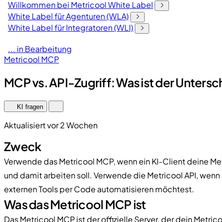
Willkommen bei Metricool White Label
White Label für Agenturen (WLA)
White Label für Integratoren (WLI)
... in Bearbeitung
Metricool MCP
MCP vs. API-Zugriff: Was ist der Untersc
KI fragen
Aktualisiert vor 2 Wochen
Zweck
Verwende das Metricool MCP, wenn ein KI-Client deine Met
und damit arbeiten soll. Verwende die Metricool API, wen
externen Tools per Code automatisieren möchtest.
Was das Metricool MCP ist
Das Metricool MCP ist der offizielle Server, der dein Metric