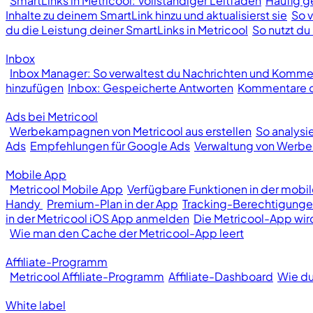
SmartLinks in Metricool: Vollständiger Leitfaden
Häufig ge
Inhalte zu deinem SmartLink hinzu und aktualisierst sie
So v
du die Leistung deiner SmartLinks in Metricool
So nutzt du 
Inbox
Inbox Manager: So verwaltest du Nachrichten und Kommen
hinzufügen
Inbox: Gespeicherte Antworten
Kommentare od
Ads bei Metricool
Werbekampagnen von Metricool aus erstellen
So analys
Ads
Empfehlungen für Google Ads
Verwaltung von Wer
Mobile App
Metricool Mobile App
Verfügbare Funktionen in der mobi
Handy
Premium-Plan in der App
Tracking-Berechtigunge
in der Metricool iOS App anmelden
Die Metricool-App wir
Wie man den Cache der Metricool-App leert
Affiliate-Programm
Metricool Affiliate-Programm
Affiliate-Dashboard
Wie du
White label