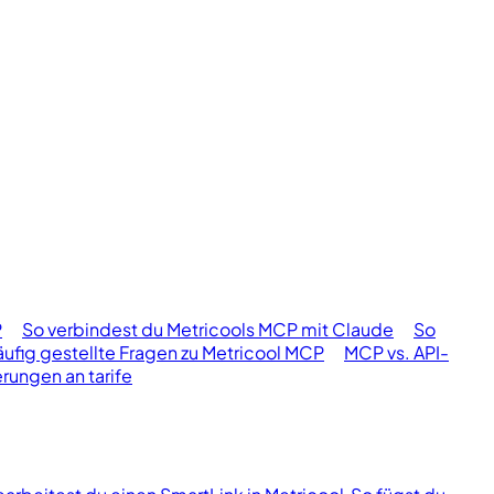
P
So verbindest du Metricools MCP mit Claude
So
ufig gestellte Fragen zu Metricool MCP
MCP vs. API-
rungen an tarife