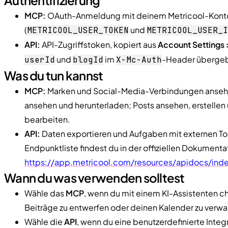
MCP:
OAuth-Anmeldung mit deinem Metricool-Konto
(
und
METRICOOL
_
USER
_
TOKEN
METRICOOL
_
USER
_
I
API:
API-Zugriffstoken, kopiert aus
Account Settings 
und
im
-Header überge
userId
blogId
X-Mc-Auth
Was du tun kannst
MCP:
Marken und Social-Media-Verbindungen ansehe
ansehen und herunterladen; Posts ansehen, erstellen 
bearbeiten.
API:
Daten exportieren und Aufgaben mit externen Too
Endpunktliste findest du in der offiziellen Dokumenta
https://app.metricool.com/resources/apidocs/inde
Wann du was verwenden solltest
Wähle das
MCP
, wenn du mit einem KI-Assistenten c
Beiträge zu entwerfen oder deinen Kalender zu verwa
Wähle die
API
, wenn du eine benutzerdefinierte Integra