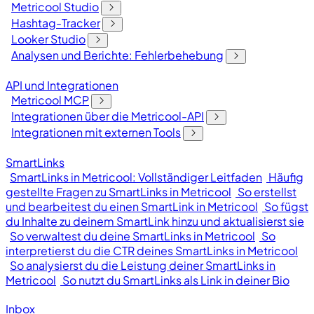
Metricool Studio
Hashtag-Tracker
Looker Studio
Analysen und Berichte: Fehlerbehebung
API und Integrationen
Metricool MCP
Integrationen über die Metricool-API
Integrationen mit externen Tools
SmartLinks
SmartLinks in Metricool: Vollständiger Leitfaden
Häufig
gestellte Fragen zu SmartLinks in Metricool
So erstellst
und bearbeitest du einen SmartLink in Metricool
So fügst
du Inhalte zu deinem SmartLink hinzu und aktualisierst sie
So verwaltest du deine SmartLinks in Metricool
So
interpretierst du die CTR deines SmartLinks in Metricool
So analysierst du die Leistung deiner SmartLinks in
Metricool
So nutzt du SmartLinks als Link in deiner Bio
Inbox