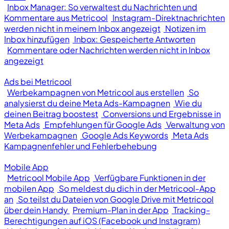
Inbox Manager: So verwaltest du Nachrichten und
Kommentare aus Metricool
Instagram-Direktnachrichten
werden nicht in meinem Inbox angezeigt
Notizen im
Inbox hinzufügen
Inbox: Gespeicherte Antworten
Kommentare oder Nachrichten werden nicht in Inbox
angezeigt
Ads bei Metricool
Werbekampagnen von Metricool aus erstellen
So
analysierst du deine Meta Ads-Kampagnen
Wie du
deinen Beitrag boostest
Conversions und Ergebnisse in
Meta Ads
Empfehlungen für Google Ads
Verwaltung von
Werbekampagnen
Google Ads Keywords
Meta Ads
Kampagnenfehler und Fehlerbehebung
Mobile App
Metricool Mobile App
Verfügbare Funktionen in der
mobilen App
So meldest du dich in der Metricool-App
an
So teilst du Dateien von Google Drive mit Metricool
über dein Handy
Premium-Plan in der App
Tracking-
Berechtigungen auf iOS (Facebook und Instagram)