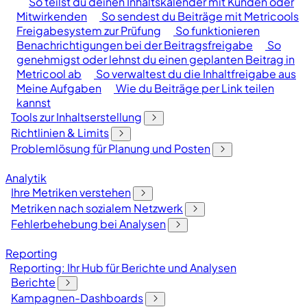
So teilst du deinen Inhaltskalender mit Kunden oder
Mitwirkenden
So sendest du Beiträge mit Metricools
Freigabesystem zur Prüfung
So funktionieren
Benachrichtigungen bei der Beitragsfreigabe
So
genehmigst oder lehnst du einen geplanten Beitrag in
Metricool ab
So verwaltest du die Inhaltfreigabe aus
Meine Aufgaben
Wie du Beiträge per Link teilen
kannst
Tools zur Inhaltserstellung
Richtlinien & Limits
Problemlösung für Planung und Posten
Analytik
Ihre Metriken verstehen
Metriken nach sozialem Netzwerk
Fehlerbehebung bei Analysen
Reporting
Reporting: Ihr Hub für Berichte und Analysen
Berichte
Kampagnen-Dashboards