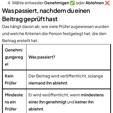
Wähle entweder
Genehmigen
✅ oder
Ablehnen
❌.
Was passiert, nachdem du einen
Beitrag geprüft hast
Das hängt davon ab, wie viele Prüfer zugewiesen wurden
und welche Kriterien die Person festgelegt hat, die den
Beitrag erstellt hat:
Genehmi
gungsreg
Was passiert?
el
Kein
Der Beitrag wird veröffentlicht, solange
Prüfer
niemand ihn ablehnt
.
Mindeste
Er wird veröffentlicht, wenn
mindestens
ns ein
einer ihn genehmigt
und
keiner ihn
Prüfer
ablehnt
.