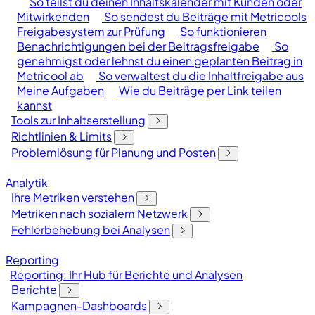
So teilst du deinen Inhaltskalender mit Kunden oder
Mitwirkenden
So sendest du Beiträge mit Metricools
Freigabesystem zur Prüfung
So funktionieren
Benachrichtigungen bei der Beitragsfreigabe
So
genehmigst oder lehnst du einen geplanten Beitrag in
Metricool ab
So verwaltest du die Inhaltfreigabe aus
Meine Aufgaben
Wie du Beiträge per Link teilen
kannst
Tools zur Inhaltserstellung
Richtlinien & Limits
Problemlösung für Planung und Posten
Analytik
Ihre Metriken verstehen
Metriken nach sozialem Netzwerk
Fehlerbehebung bei Analysen
Reporting
Reporting: Ihr Hub für Berichte und Analysen
Berichte
Kampagnen-Dashboards