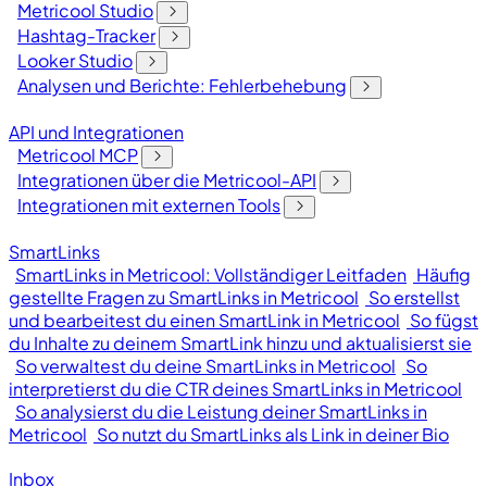
Metricool Studio
Hashtag-Tracker
Looker Studio
Analysen und Berichte: Fehlerbehebung
API und Integrationen
Metricool MCP
Integrationen über die Metricool-API
Integrationen mit externen Tools
SmartLinks
SmartLinks in Metricool: Vollständiger Leitfaden
Häufig
gestellte Fragen zu SmartLinks in Metricool
So erstellst
und bearbeitest du einen SmartLink in Metricool
So fügst
du Inhalte zu deinem SmartLink hinzu und aktualisierst sie
So verwaltest du deine SmartLinks in Metricool
So
interpretierst du die CTR deines SmartLinks in Metricool
So analysierst du die Leistung deiner SmartLinks in
Metricool
So nutzt du SmartLinks als Link in deiner Bio
Inbox