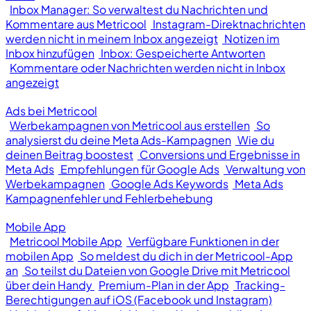
Inbox Manager: So verwaltest du Nachrichten und
Kommentare aus Metricool
Instagram-Direktnachrichten
werden nicht in meinem Inbox angezeigt
Notizen im
Inbox hinzufügen
Inbox: Gespeicherte Antworten
Kommentare oder Nachrichten werden nicht in Inbox
angezeigt
Ads bei Metricool
Werbekampagnen von Metricool aus erstellen
So
analysierst du deine Meta Ads-Kampagnen
Wie du
deinen Beitrag boostest
Conversions und Ergebnisse in
Meta Ads
Empfehlungen für Google Ads
Verwaltung von
Werbekampagnen
Google Ads Keywords
Meta Ads
Kampagnenfehler und Fehlerbehebung
Mobile App
Metricool Mobile App
Verfügbare Funktionen in der
mobilen App
So meldest du dich in der Metricool-App
an
So teilst du Dateien von Google Drive mit Metricool
über dein Handy
Premium-Plan in der App
Tracking-
Berechtigungen auf iOS (Facebook und Instagram)