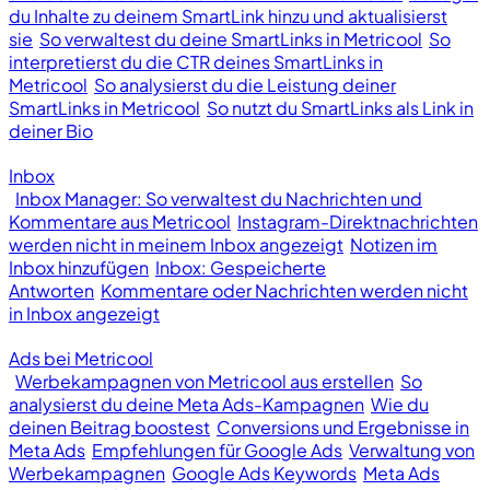
du Inhalte zu deinem SmartLink hinzu und aktualisierst
sie
So verwaltest du deine SmartLinks in Metricool
So
interpretierst du die CTR deines SmartLinks in
Metricool
So analysierst du die Leistung deiner
SmartLinks in Metricool
So nutzt du SmartLinks als Link in
deiner Bio
Inbox
Inbox Manager: So verwaltest du Nachrichten und
Kommentare aus Metricool
Instagram-Direktnachrichten
werden nicht in meinem Inbox angezeigt
Notizen im
Inbox hinzufügen
Inbox: Gespeicherte
Antworten
Kommentare oder Nachrichten werden nicht
in Inbox angezeigt
Ads bei Metricool
Werbekampagnen von Metricool aus erstellen
So
analysierst du deine Meta Ads-Kampagnen
Wie du
deinen Beitrag boostest
Conversions und Ergebnisse in
Meta Ads
Empfehlungen für Google Ads
Verwaltung von
Werbekampagnen
Google Ads Keywords
Meta Ads