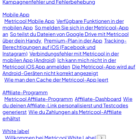
Kampagnenfehler und Fehlerbehebung
Mobile App
Metricool Mobile App
Verfügbare Funktionen in der
mobilen App
So melden Sie sich in der Metricool-App
an
So teilst du Dateien von Google Drive mit Metricool
über dein Handy
Premium-Plan in der App
Tracking-
Berechtigungen auf iOS (Facebook und
Instagram)
Verbindungsfehler mit Metricool in der
mobilen App (Android)
Ich kann mich nicht in der
Metricool iOS App anmelden
Die Metricool-App wird auf
Android-Geräten nicht korrekt angezeigt
Wie man den Cache der Metricool-App leert
Affiliate-Programm
Metricool Affiliate-Programm
Affiliate-Dashboard
Wie
du deinen Affiliate-Link personalisierst und Testcodes
generierst
Wie du Zahlungen als Metricool-Affiliate
erhältst
White label
Willkommen bei Metricool White Label