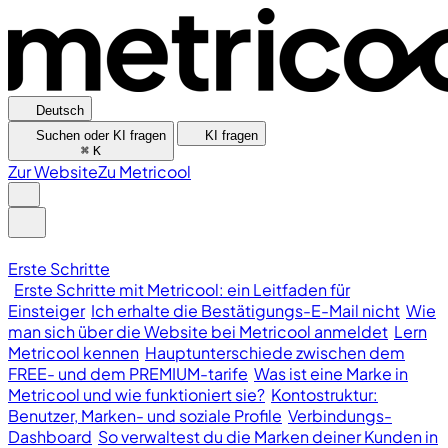
Deutsch
Suchen oder KI fragen
KI fragen
⌘
K
Zur Website
Zu Metricool
Erste Schritte
Erste Schritte mit Metricool: ein Leitfaden für
Einsteiger
Ich erhalte die Bestätigungs-E-Mail nicht
Wie
man sich über die Website bei Metricool anmeldet
Lern
Metricool kennen
Hauptunterschiede zwischen dem
FREE- und dem PREMIUM-tarife
Was ist eine Marke in
Metricool und wie funktioniert sie?
Kontostruktur:
Benutzer, Marken- und soziale Profile
Verbindungs-
Dashboard
So verwaltest du die Marken deiner Kunden in