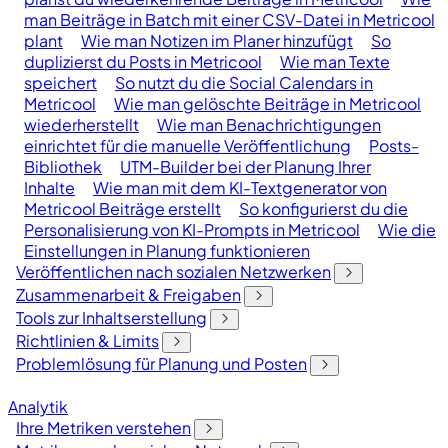
man Beiträge in Batch mit einer CSV-Datei in Metricool
plant
Wie man Notizen im Planer hinzufügt
So
duplizierst du Posts in Metricool
Wie man Texte
speichert
So nutzt du die Social Calendars in
Metricool
Wie man gelöschte Beiträge in Metricool
wiederherstellt
Wie man Benachrichtigungen
einrichtet für die manuelle Veröffentlichung
Posts-
Bibliothek
UTM-Builder bei der Planung Ihrer
Inhalte
Wie man mit dem KI-Textgenerator von
Metricool Beiträge erstellt
So konfigurierst du die
Personalisierung von KI-Prompts in Metricool
Wie die
Einstellungen in Planung funktionieren
Veröffentlichen nach sozialen Netzwerken
Zusammenarbeit & Freigaben
Tools zur Inhaltserstellung
Richtlinien & Limits
Problemlösung für Planung und Posten
Analytik
Ihre Metriken verstehen