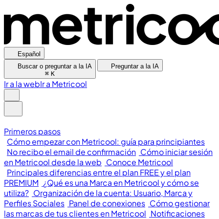
Español
Buscar o preguntar a la IA
Preguntar a la IA
⌘
K
Ir a la web
Ir a Metricool
Primeros pasos
Cómo empezar con Metricool: guía para principiantes
No recibo el email de confirmación
Cómo iniciar sesión
en Metricool desde la web
Conoce Metricool
Principales diferencias entre el plan FREE y el plan
PREMIUM
¿Qué es una Marca en Metricool y cómo se
utiliza?
Organización de la cuenta: Usuario, Marca y
Perfiles Sociales
Panel de conexiones
Cómo gestionar
las marcas de tus clientes en Metricool
Notificaciones