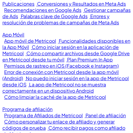
Publicaciones
Conversiones y Resultados en Meta Ads
Recomendaciones en Google Ads
Gestionar campañas
de Ads
Palabras clave de Google Ads
Errores y
resolución de problemas de campañas de Meta Ads
App Móvil
App móvil de Metricool
Funcionalidades disponibles en
la App Móvil
Cómo iniciar sesión en la aplicación de
Metricool
Cómo compartir archivos desde Google Drive
en Metricool desde tu móvil
Plan Premium In App
Permisos de rastreo en iOS (Facebook e Instagram)
Error de conexión con Metricool desde la app móvil
(Android)
No puedo iniciar sesión en la app de Metricool
desde iOS
La app de Metricool no se muestra
correctamente en un dispositivo Android
Cómo limpiar la caché de la app de Metricool
Programa de afiliación
Programa de Afiliados de Metricool
Panel de afiliación
Cómo personalizar tu enlace de afiliado y generar
códigos de prueba
Cómo recibir pagos como afiliado