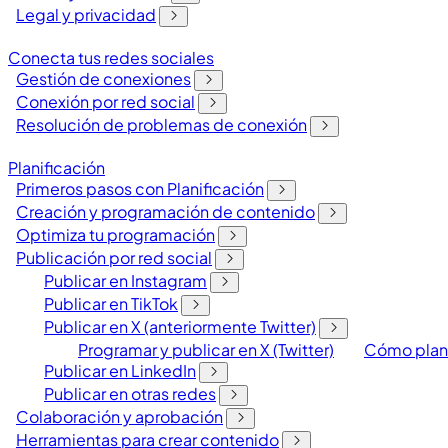
Legal y privacidad
Conecta tus redes sociales
Gestión de conexiones
Conexión por red social
Resolución de problemas de conexión
Planificación
Primeros pasos con Planificación
Creación y programación de contenido
Optimiza tu programación
Publicación por red social
Publicar en Instagram
Publicar en TikTok
Publicar en X (anteriormente Twitter)
Programar y publicar en X (Twitter)
Cómo planif
Publicar en LinkedIn
Publicar en otras redes
Colaboración y aprobación
Herramientas para crear contenido