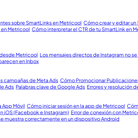
ntes sobre SmartLinks en Metricool
Cómo crear y editar un
 en Metricool
Cómo interpretar el CTR de tu SmartLink en M
 desde Metricool
Los mensajes directos de Instagram no se 
parecen en Inbox
us campañas de Meta Ads
Cómo Promocionar Publicacione
de Ads
Palabras clave de Google Ads
Errores y resolución
a App Móvil
Cómo iniciar sesión en la app de Metricool
Cómo
en iOS (Facebook e Instagram)
Error de conexión con Metric
se muestra correctamente en un dispositivo Android