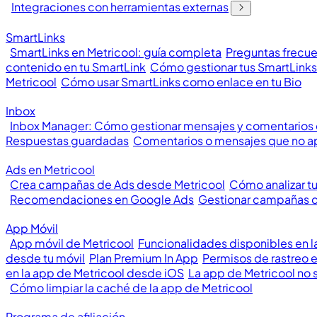
Integraciones con herramientas externas
SmartLinks
SmartLinks en Metricool: guía completa
Preguntas frecue
contenido en tu SmartLink
Cómo gestionar tus SmartLinks
Metricool
Cómo usar SmartLinks como enlace en tu Bio
Inbox
Inbox Manager: Cómo gestionar mensajes y comentarios
Respuestas guardadas
Comentarios o mensajes que no a
Ads en Metricool
Crea campañas de Ads desde Metricool
Cómo analizar t
Recomendaciones en Google Ads
Gestionar campañas 
App Móvil
App móvil de Metricool
Funcionalidades disponibles en l
desde tu móvil
Plan Premium In App
Permisos de rastreo 
en la app de Metricool desde iOS
La app de Metricool no 
Cómo limpiar la caché de la app de Metricool
Programa de afiliación