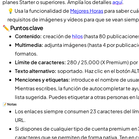
planes Starter o superiores. Amplía los detalles
aquí
.
💡 Usa la funcionalidad de
Mejores Horas
para saber cuán
requisitos de imágenes y vídeos para que se vean siemp
✏️ Puntos clave
Contenido:
creación de
hilos
(hasta 80 publicaciones
Multimedia:
adjunta imágenes (hasta 4 por publicació
formatos.
Límite de caracteres:
280 / 25,000 (X Premium) por 
Texto alternativo:
soportado. Haz clic en el botón ALT 
Menciones y etiquetas:
introduce el nombre de usuar
Mientras escribes, la función de autocompletar te ay
lista sugerida. Puedes etiquetar a otras personas en 
📝 Notas
Los enlaces siempre consumen 23 caracteres del límite 
URL.
Si dispones de cualquier tipo de cuenta premium en X
caracteres que se permiten de forma nativa. Ten en c