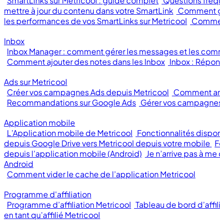
SmartLinks sur Metricool : guide complet
Questions fréqu
mettre à jour du contenu dans votre SmartLink
Comment gé
les performances de vos SmartLinks sur Metricool
Comment
Inbox
Inbox Manager : comment gérer les messages et les com
Comment ajouter des notes dans les Inbox
Inbox : Répon
Ads sur Metricool
Créer vos campagnes Ads depuis Metricool
Comment an
Recommandations sur Google Ads
Gérer vos campagnes
Application mobile
L’Application mobile de Metricool
Fonctionnalités dispon
depuis Google Drive vers Metricool depuis votre mobile
F
depuis l’application mobile (Android)
Je n’arrive pas à me
Android
Comment vider le cache de l’application Metricool
Programme d'affiliation
Programme d’affiliation Metricool
Tableau de bord d’affil
en tant qu’affilié Metricool