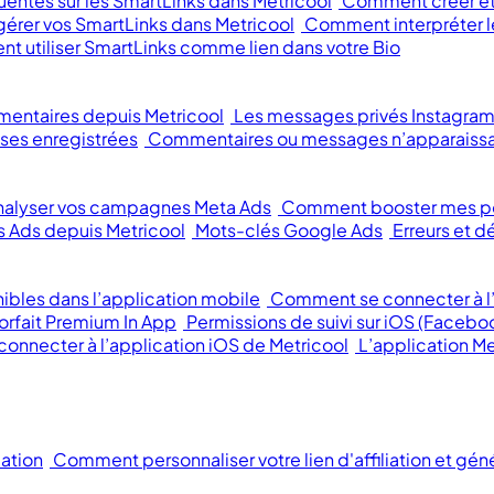
entes sur les SmartLinks dans Metricool
Comment créer et 
rer vos SmartLinks dans Metricool
Comment interpréter le
 utiliser SmartLinks comme lien dans votre Bio
mentaires depuis Metricool
Les messages privés Instagram
ses enregistrées
Commentaires ou messages n’apparaissa
alyser vos campagnes Meta Ads
Comment booster mes p
 Ads depuis Metricool
Mots-clés Google Ads
Erreurs et
ibles dans l’application mobile
Comment se connecter à l’
orfait Premium In App
Permissions de suivi sur iOS (Facebo
 connecter à l’application iOS de Metricool
L’application Me
iation
Comment personnaliser votre lien d'affiliation et gén