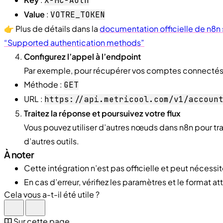
X-Mc-Auth
Value
:
VOTRE_TOKEN
👉 Plus de détails dans la
documentation officielle de n8n 
“Supported authentication methods”
Configurez l’appel à l’endpoint
Par exemple, pour récupérer vos comptes connectés
Méthode :
GET
URL :
https://api.metricool.com/v1/accoun
Traitez la réponse et poursuivez votre flux
Vous pouvez utiliser d’autres nœuds dans n8n pour tr
d’autres outils.
À noter
Cette intégration n’est pas officielle et peut néces
En cas d’erreur, vérifiez les paramètres et le format
Cela vous a-t-il été utile ?
Sur cette page