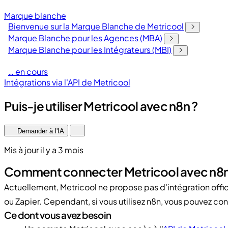
Marque blanche
Bienvenue sur la Marque Blanche de Metricool
Marque Blanche pour les Agences (MBA)
Marque Blanche pour les Intégrateurs (MBI)
… en cours
Intégrations via l'API de Metricool
Puis-je utiliser Metricool avec n8n ?
Demander à l'IA
Mis à jour il y a 3 mois
Comment connecter Metricool avec n8n en
Actuellement, Metricool ne propose pas d'intégration off
ou Zapier. Cependant, si vous utilisez n8n, vous pouvez conn
Ce dont vous avez besoin