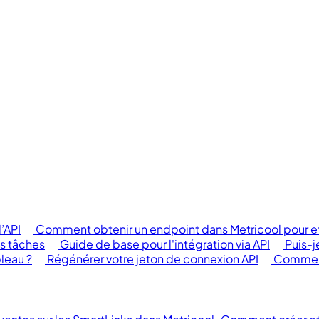
l’API
Comment obtenir un endpoint dans Metricool pour eff
es tâches
Guide de base pour l'intégration via API
Puis-j
bleau ?
Régénérer votre jeton de connexion API
Comment 