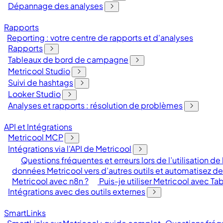
Dépannage des analyses
Rapports
Reporting : votre centre de rapports et d'analyses
Rapports
Tableaux de bord de campagne
Metricool Studio
Suivi de hashtags
Looker Studio
Analyses et rapports : résolution de problèmes
API et Intégrations
Metricool MCP
Intégrations via l'API de Metricool
Questions fréquentes et erreurs lors de l’utilisation de 
données Metricool vers d’autres outils et automatisez d
Metricool avec n8n ?
Puis-je utiliser Metricool avec Ta
Intégrations avec des outils externes
SmartLinks