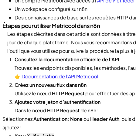
Un compte Metricool avec accès à l'
API de Metricool
Un workspace configuré sur n8n
Des connaissances de base sur les requêtes HTTP da
Étapes pour utiliser Metricool dans n8n
Les étapes décrites dans cet article sont données à titre 
jour de chaque plateforme. Nous vous recommandons de 
l’outil que vous utilisez pour suivre la procédure la plus à j
Consultez la documentation officielle de l’API
Trouvez les endpoints disponibles, les méthodes, l’aut
👉
Documentation de l’API Metricool
Créez un nouveau flux dans n8n
Utilisez le nœud
HTTP Request
pour effectuer des app
Ajoutez votre jeton d’authentification
Dans le nœud
HTTP Request
de n8n :
Sélectionnez
Authentication: None
ou
Header Auth
, puis 
ajoutez :
Key
: