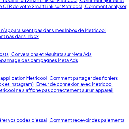
modifier un SmartLink sur Metricool
Comment ajouter et
 CTR de votre SmartLink sur Metricool
Comment analyser
 n’apparaissent pas dans mes Inbox de Metricool
nt pas dans Inbox
osts
Conversions et résultats sur Meta Ads
 dépannage des campagnes Meta Ads
application Metricool
Comment partager des fichiers
ok et Instagram)
Erreur de connexion avec Metricool
tricool ne s’affiche pas correctement sur un appareil
érer vos codes d'essai
Comment recevoir des paiements