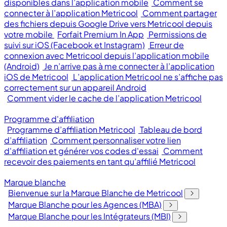
disponibles dans l’application mobile
Comment se
connecter à l’application Metricool
Comment partager
des fichiers depuis Google Drive vers Metricool depuis
votre mobile
Forfait Premium In App
Permissions de
suivi sur iOS (Facebook et Instagram)
Erreur de
connexion avec Metricool depuis l’application mobile
(Android)
Je n’arrive pas à me connecter à l’application
iOS de Metricool
L’application Metricool ne s’affiche pas
correctement sur un appareil Android
Comment vider le cache de l’application Metricool
Programme d'affiliation
Programme d’affiliation Metricool
Tableau de bord
d’affiliation
Comment personnaliser votre lien
d'affiliation et générer vos codes d'essai
Comment
recevoir des paiements en tant qu’affilié Metricool
Marque blanche
Bienvenue sur la Marque Blanche de Metricool
Marque Blanche pour les Agences (MBA)
Marque Blanche pour les Intégrateurs (MBI)