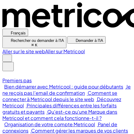
Français
Rechercher ou demander à l'IA
Demander à l'IA
⌘
K
Aller sur le site web
Aller sur Metricool
Premiers pas
Bien démarrer avec Metricool : guide pour débutants
Je
ne reçois pas l’email de confirmation
Comment se
connecter à Metricool depuis le site web
Découvrez
Metricool
Principales différences entre les forfaits
gratuits et payants
Qu'est-ce qu'une Marque dans
Metricool et comment cela fonctionne-t-il ?
Organisation de votre compte Metricool
Panel de
connexions
Comment gérer les marques de vos clients