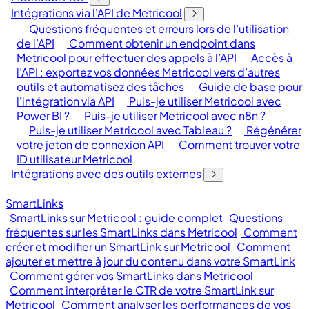
Intégrations via l'API de Metricool
Questions fréquentes et erreurs lors de l’utilisation
de l’API
Comment obtenir un endpoint dans
Metricool pour effectuer des appels à l’API
Accès à
l’API : exportez vos données Metricool vers d’autres
outils et automatisez des tâches
Guide de base pour
l'intégration via API
Puis-je utiliser Metricool avec
Power BI ?
Puis-je utiliser Metricool avec n8n ?
Puis-je utiliser Metricool avec Tableau ?
Régénérer
votre jeton de connexion API
Comment trouver votre
ID utilisateur Metricool
Intégrations avec des outils externes
SmartLinks
SmartLinks sur Metricool : guide complet
Questions
fréquentes sur les SmartLinks dans Metricool
Comment
créer et modifier un SmartLink sur Metricool
Comment
ajouter et mettre à jour du contenu dans votre SmartLink
Comment gérer vos SmartLinks dans Metricool
Comment interpréter le CTR de votre SmartLink sur
Metricool
Comment analyser les performances de vos