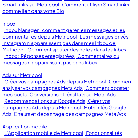
SmartLinks sur Metricool
Comment utiliser SmartLinks
comme lien dans votre Bio
Inbox
Inbox Manager : comment gérer les messages et les
commentaires depuis Metricool
Les messages privés
Instagram n’apparaissent pas dans mes Inbox de
Metricool
Comment ajouter des notes dans les Inbox
Inbox : Réponses enregistrées
Commentaires ou
messages n’apparaissant pas dans Inbox
Ads sur Metricool
Créer vos campagnes Ads depuis Metricool
Comment
analyser vos campagnes Meta Ads
Comment booster
mes posts
Conversions et résultats sur Meta Ads
Recommandations sur Google Ads
Gérer vos
campagnes Ads depuis Metricool
Mots-clés Google
Ads
Erreurs et dépannage des campagnes Meta Ads
Application mobile
L’Application mobile de Metricool
Fonctionnalités