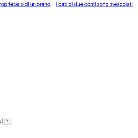
oprietario di un brand
I dati di due conti sono mescolati
e