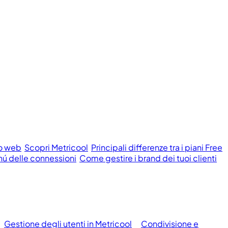
to web
Scopri Metricool
Principali differenze tra i piani Free
ú delle connessioni
Come gestire i brand dei tuoi clienti
Gestione degli utenti in Metricool
Condivisione e