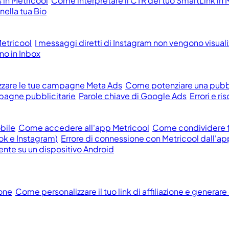
 in Metricool
Come interpretare il CTR del tuo SmartLink in 
ella tua Bio
etricool
I messaggi diretti di Instagram non vengono visualizz
o in Inbox
zzare le tue campagne Meta Ads
Come potenziare una pubb
pagne pubblicitarie
Parole chiave di Google Ads
Errori e r
obile
Come accedere all'app Metricool
Come condividere fi
ok e Instagram)
Errore di connessione con Metricool dall'ap
ente su un dispositivo Android
ione
Come personalizzare il tuo link di affiliazione e generare