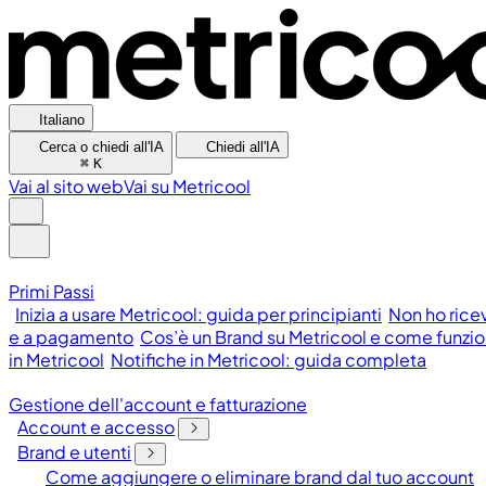
Italiano
Cerca o chiedi all'IA
Chiedi all'IA
⌘
K
Vai al sito web
Vai su Metricool
Primi Passi
Inizia a usare Metricool: guida per principianti
Non ho rice
e a pagamento
Cos’è un Brand su Metricool e come funzi
in Metricool
Notifiche in Metricool: guida completa
Gestione dell'account e fatturazione
Account e accesso
Brand e utenti
Come aggiungere o eliminare brand dal tuo account