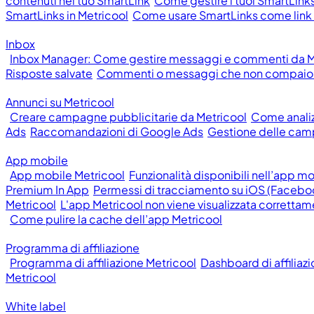
contenuti nel tuo SmartLink
Come gestire i tuoi SmartLinks
SmartLinks in Metricool
Come usare SmartLinks come link n
Inbox
Inbox Manager: Come gestire messaggi e commenti da M
Risposte salvate
Commenti o messaggi che non compaion
Annunci su Metricool
Creare campagne pubblicitarie da Metricool
Come anali
Ads
Raccomandazioni di Google Ads
Gestione delle cam
App mobile
App mobile Metricool
Funzionalità disponibili nell’app m
Premium In App
Permessi di tracciamento su iOS (Facebo
Metricool
L'app Metricool non viene visualizzata correttam
Come pulire la cache dell’app Metricool
Programma di affiliazione
Programma di affiliazione Metricool
Dashboard di affiliaz
Metricool
White label