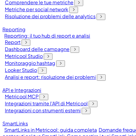
Comprendere le tue metriche
Metriche per social network
Risoluzione dei problemi delle analytics
Reporting
Reporting: il tuo hub di report e analisi
Report
Dashboard delle campagne
Metricool Studio
Monitoraggio hashtag
Looker Studio
Analisi e report: risoluzione dei problemi
API e Integrazioni
Metricool MCP
Integrazioni tramite l'API di Metricool
Integrazioni con strumenti esterni
SmartLinks
SmartLinks in Metricool: guida completa
Domande frequen