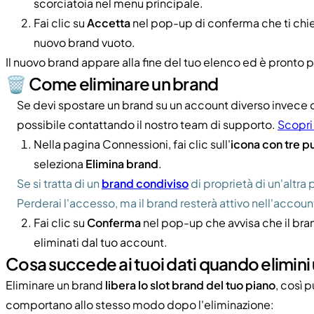
scorciatoia nel menu principale.
Fai clic su
Accetta
nel pop-up di conferma che ti chie
nuovo brand vuoto.
Il nuovo brand appare alla fine del tuo elenco ed è pronto p
🗑️ Come eliminare un brand
Se devi spostare un brand su un account diverso invece di
possibile contattando il nostro team di supporto.
Scopri 
Nella pagina Connessioni, fai clic sull'
icona con tre pu
seleziona
Elimina brand
.
Se si tratta di un
brand condiviso
di proprietà di un'altra
Perderai l'accesso, ma il brand resterà attivo nell'accoun
Fai clic su
Conferma
nel pop-up che avvisa che il bran
eliminati dal tuo account.
Cosa succede ai tuoi dati quando elimini
Eliminare un brand
libera lo slot brand del tuo piano
, così 
comportano allo stesso modo dopo l'eliminazione: