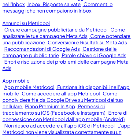
nell'Inbox
Inbox: Risposte salvate
Commenti o
messaggi che non compaiono in Inbox
Annunci su Metricool
Creare campagne pubblicitarie da Metricool
Come
analizzare le tue campagne Meta Ads
Come potenziare
una pubblicazione
Conversioni e Risultati su Meta Ads
Raccomandazioni di Google Ads
Gestione delle
campagne pubblicitarie
Parole chiave di Google Ads
Errori e risoluzione dei problemi delle campagne Meta
Ads
App mobile
App mobile Metricool
Funzionalità disponibili nell’app
mobile
Come accedere all'app Metricool
Come
condividere file da Google Drive su Metricool dal tuo
cellulare
Piano Premium In App
Permessi di
tracciamento su iOS (Facebook e Instagram)
Errore di
connessione con Metricool dall'app mobile (Android)
Non riesco ad accedere all’app iOS di Metricool
L'app
Metricool non viene visualizzata correttamente su un