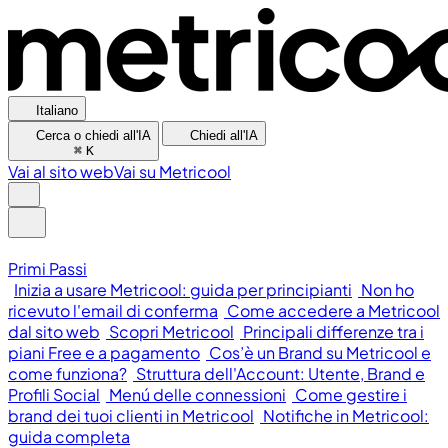
Italiano
Cerca o chiedi all'IA
Chiedi all'IA
⌘
K
Vai al sito web
Vai su Metricool
Primi Passi
Inizia a usare Metricool: guida per principianti
Non ho
ricevuto l'email di conferma
Come accedere a Metricool
dal sito web
Scopri Metricool
Principali differenze tra i
piani Free e a pagamento
Cos’è un Brand su Metricool e
come funziona?
Struttura dell'Account: Utente, Brand e
Profili Social
Menú delle connessioni
Come gestire i
brand dei tuoi clienti in Metricool
Notifiche in Metricool:
guida completa