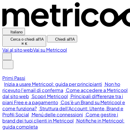
Italiano
Cerca o chiedi all'IA
Chiedi all'IA
⌘
K
Vai al sito web
Vai su Metricool
Primi Passi
Inizia a usare Metricool: guida per principianti
Non ho
ricevuto l'email di conferma
Come accedere a Metricool
dal sito web
Scopri Metricool
Principali differenze tra i
piani Free e a pagamento
Cos’è un Brand su Metricool e
come funziona?
Struttura dell'Account: Utente, Brand e
Profili Social
Menú delle connessioni
Come gestire i
brand dei tuoi clienti in Metricool
Notifiche in Metricool:
guida completa