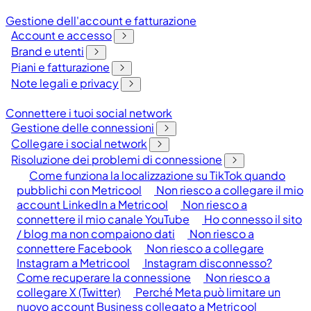
Gestione dell'account e fatturazione
Account e accesso
Brand e utenti
Piani e fatturazione
Note legali e privacy
Connettere i tuoi social network
Gestione delle connessioni
Collegare i social network
Risoluzione dei problemi di connessione
Come funziona la localizzazione su TikTok quando
pubblichi con Metricool
Non riesco a collegare il mio
account LinkedIn a Metricool
Non riesco a
connettere il mio canale YouTube
Ho connesso il sito
/ blog ma non compaiono dati
Non riesco a
connettere Facebook
Non riesco a collegare
Instagram a Metricool
Instagram disconnesso?
Come recuperare la connessione
Non riesco a
collegare X (Twitter)
Perché Meta può limitare un
nuovo account Business collegato a Metricool