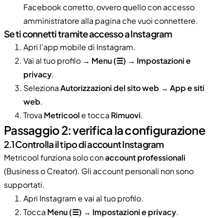
Facebook corretto, ovvero quello con accesso
amministratore alla pagina che vuoi connettere.
Se ti connetti tramite accesso a Instagram
Apri l'app mobile di Instagram.
Vai al tuo profilo →
Menu (☰)
→
Impostazioni e
privacy
.
Seleziona
Autorizzazioni del sito web
→
App e siti
web
.
Trova
Metricool
e tocca
Rimuovi
.
Passaggio 2: verifica la configurazione
2.1 Controlla il tipo di account Instagram
Metricool funziona solo con
account professionali
(Business o Creator). Gli account personali non sono
supportati.
Apri Instagram e vai al tuo profilo.
Tocca
Menu (☰)
→
Impostazioni e privacy
.