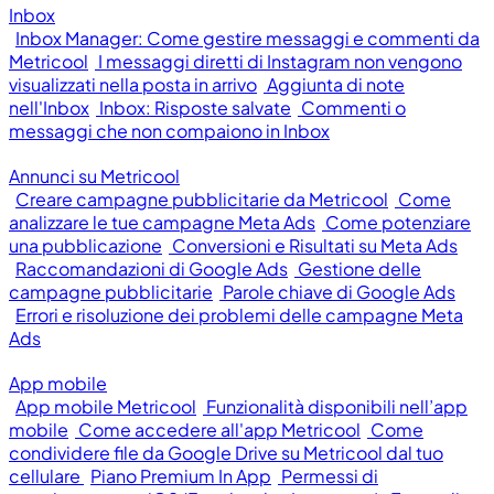
Inbox
Inbox Manager: Come gestire messaggi e commenti da
Metricool
I messaggi diretti di Instagram non vengono
visualizzati nella posta in arrivo
Aggiunta di note
nell'Inbox
Inbox: Risposte salvate
Commenti o
messaggi che non compaiono in Inbox
Annunci su Metricool
Creare campagne pubblicitarie da Metricool
Come
analizzare le tue campagne Meta Ads
Come potenziare
una pubblicazione
Conversioni e Risultati su Meta Ads
Raccomandazioni di Google Ads
Gestione delle
campagne pubblicitarie
Parole chiave di Google Ads
Errori e risoluzione dei problemi delle campagne Meta
Ads
App mobile
App mobile Metricool
Funzionalità disponibili nell’app
mobile
Come accedere all'app Metricool
Come
condividere file da Google Drive su Metricool dal tuo
cellulare
Piano Premium In App
Permessi di