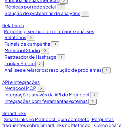
Entenda as suas métricas
Métricas por rede social
Solução de problemas de analytics
Relatórios
Reporting: seu hub de relatórios e análises
Relatórios
Painéis de campanha
Metricool Studio
Rastreador de Hashtags
Looker Studio
Análises e relatórios: resolução de problemas
API e Integrações
Metricool MCP
Integrações através da API do Metricool
Integrações com ferramentas externas
SmartLinks
SmartLinks no Metricool: guia completo
Perguntas
frequentes sobre SmartLinks no Metricool
Como criar e