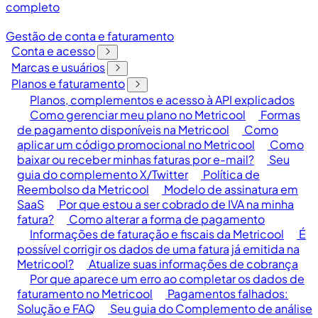
completo
Gestão de conta e faturamento
Conta e acesso
Marcas e usuários
Planos e faturamento
Planos, complementos e acesso à API explicados
Como gerenciar meu plano no Metricool
Formas
de pagamento disponíveis na Metricool
Como
aplicar um código promocional no Metricool
Como
baixar ou receber minhas faturas por e-mail?
Seu
guia do complemento X/Twitter
Política de
Reembolso da Metricool
Modelo de assinatura em
SaaS
Por que estou a ser cobrado de IVA na minha
fatura?
Como alterar a forma de pagamento
Informações de faturação e fiscais da Metricool
É
possível corrigir os dados de uma fatura já emitida na
Metricool?
Atualize suas informações de cobrança
Por que aparece um erro ao completar os dados de
faturamento no Metricool
Pagamentos falhados:
Solução e FAQ
Seu guia do Complemento de análise