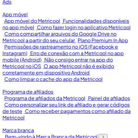
Ads
App móvel
App móvel do Metricool
Funcionalidades disponíveis
no app móvel
Como fazer login no aplicativo Metricool
Como compartilhar arquivos do Google Drive no
Metricool a partir do seu celular
Plano Premium In App
Permissões de rastreamento no iOS (Facebook e
Instagram)
Erro de conexão com a Metricool no app
mobile (Android)
Não consigo entrar na app do
Metricool no iOS
O app Metricool não é exibido
corretamente em dispositivo Android
Como limpar o cache do app da Metricool
Programa de afiliados
Programa de afiliados da Metricool
Painel de afiliados
Como personalizar seu link de afiliado e gerar códigos
de teste
Como receber pagamentos como afiliado da
Metricool
Marca branca
Bem-vindo à Marca Branca da Metricool