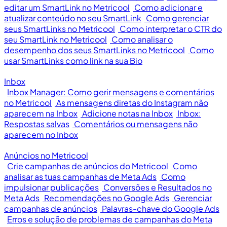
editar um SmartLink no Metricool
Como adicionar e
atualizar conteúdo no seu SmartLink
Como gerenciar
seus SmartLinks no Metricool
Como interpretar o CTR do
seu SmartLink no Metricool
Como analisar o
desempenho dos seus SmartLinks no Metricool
Como
usar SmartLinks como link na sua Bio
Inbox
Inbox Manager: Como gerir mensagens e comentários
no Metricool
As mensagens diretas do Instagram não
aparecem na Inbox
Adicione notas na Inbox
Inbox:
Respostas salvas
Comentários ou mensagens não
aparecem no Inbox
Anúncios no Metricool
Crie campanhas de anúncios do Metricool
Como
analisar as tuas campanhas de Meta Ads
Como
impulsionar publicações
Conversões e Resultados no
Meta Ads
Recomendações no Google Ads
Gerenciar
campanhas de anúncios
Palavras-chave do Google Ads
Erros e solução de problemas de campanhas do Meta