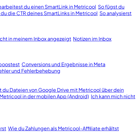
earbeitest du einen SmartLink in Metricool
So fügst du
t du die CTR deines SmartLinks in Metricool
So analysierst
cht in meinem Inbox angezeigt
Notizen im Inbox
boostest
Conversions und Ergebnisse in Meta
hler und Fehlerbehebung
st du Dateien von Google Drive mit Metricool über dein
Metricool in der mobilen App (Android)
Ich kann mich nicht
rst
Wie du Zahlungen als Metricool-Affiliate erhältst