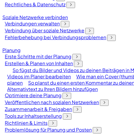
Rechtliches & Datenschutz
Soziale Netzwerke verbinden
Verbindungen verwalten
Verbindung über soziale Netzwerke
Fehlerbehebung bei Verbindungsproblemen
Planung
Erste Schritte mit der Planung
Erstellen & Planen von Inhalten
So fügst du Bilder und Videos zu deinen Beiträgen in M
Videos im Planer bearbeiten
Wie man ein Cover (thumbn
planen
So planst du einen ersten Kommentar zu deine
Alternativtext zu Ihren Bildern hinzufügen
Optimiere deine Planung
Veröffentlichen nach sozialen Netzwerken
Zusammenarbeit & Freigaben
Tools zur Inhaltserstellung
Richtlinien & Limits
Problemlösung für Planung und Posten