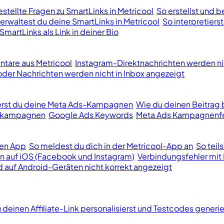
stellte Fragen zu SmartLinks in Metricool
So erstellst und b
erwaltest du deine SmartLinks in Metricool
So interpretiers
SmartLinks als Link in deiner Bio
tare aus Metricool
Instagram-Direktnachrichten werden ni
er Nachrichten werden nicht in Inbox angezeigt
ierst du deine Meta Ads-Kampagnen
Wie du deinen Beitrag 
bekampagnen
Google Ads Keywords
Meta Ads Kampagnenfe
len App
So meldest du dich in der Metricool-App an
So teil
n auf iOS (Facebook und Instagram)
Verbindungsfehler mit 
d auf Android-Geräten nicht korrekt angezeigt
 deinen Affiliate-Link personalisierst und Testcodes generie