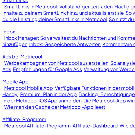
SmartLinks
SmartLinks in Metricool: Vollständiger Leitfaden
Häufig ge
Inhalte zu deinem SmartLink hinzu und aktualisierst sie
So v
du die Leistung deiner SmartLinks in Metricool
So nutzt du 
Inbox
Inbox Manager: So verwaltest du Nachrichten und Kommen
hinzufügen
Inbox: Gespeicherte Antworten
Kommentare od
Ads bei Metricool
Werbekampagnen von Metricool aus erstellen
So analys
Ads
Empfehlungen für Google Ads
Verwaltung von Wer
Mobile App
Metricool Mobile App
Verfügbare Funktionen in der mobi
Handy
Premium-Plan in der App
Tracking-Berechtigunge
in der Metricool iOS App anmelden
Die Metricool-App wir
Wie man den Cache der Metricool-App leert
Affiliate-Programm
Metricool Affiliate-Programm
Affiliate-Dashboard
Wie du