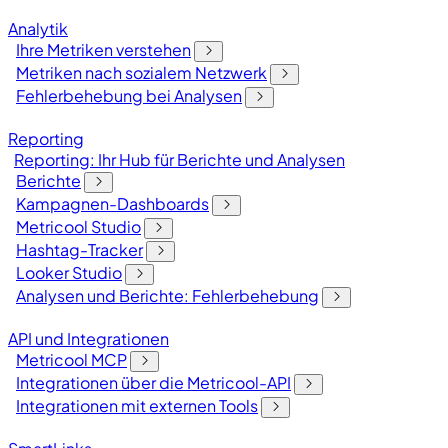
Analytik
Ihre Metriken verstehen
Metriken nach sozialem Netzwerk
Fehlerbehebung bei Analysen
Reporting
Reporting: Ihr Hub für Berichte und Analysen
Berichte
Kampagnen-Dashboards
Metricool Studio
Hashtag-Tracker
Looker Studio
Analysen und Berichte: Fehlerbehebung
API und Integrationen
Metricool MCP
Integrationen über die Metricool-API
Integrationen mit externen Tools