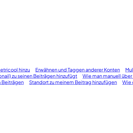
etricool hinzu
Erwähnen und Taggen anderer Konten
Mul
ail) zu seinen Beiträgen hinzufügt
Wie man manuell über 
n Beiträgen
Standort zu meinem Beitrag hinzufügen
Wie 