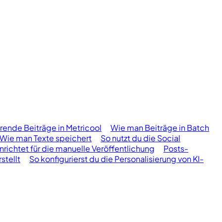
rende Beiträge in Metricool
Wie man Beiträge in Batch
Wie man Texte speichert
So nutzt du die Social
ichtet für die manuelle Veröffentlichung
Posts-
stellt
So konfigurierst du die Personalisierung von KI-