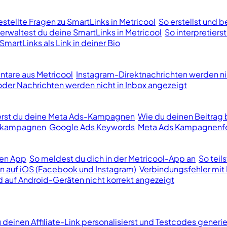
stellte Fragen zu SmartLinks in Metricool
So erstellst und b
erwaltest du deine SmartLinks in Metricool
So interpretiers
SmartLinks als Link in deiner Bio
tare aus Metricool
Instagram-Direktnachrichten werden ni
er Nachrichten werden nicht in Inbox angezeigt
ierst du deine Meta Ads-Kampagnen
Wie du deinen Beitrag 
bekampagnen
Google Ads Keywords
Meta Ads Kampagnenfe
len App
So meldest du dich in der Metricool-App an
So teil
n auf iOS (Facebook und Instagram)
Verbindungsfehler mit 
d auf Android-Geräten nicht korrekt angezeigt
 deinen Affiliate-Link personalisierst und Testcodes generie