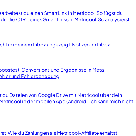
earbeitest du einen SmartLink in Metricool
So fügst du
t du die CTR deines SmartLinks in Metricool
So analysierst
cht in meinem Inbox angezeigt
Notizen im Inbox
boostest
Conversions und Ergebnisse in Meta
hler und Fehlerbehebung
st du Dateien von Google Drive mit Metricool über dein
Metricool in der mobilen App (Android)
Ich kann mich nicht
rst
Wie du Zahlungen als Metricool-Affiliate erhältst