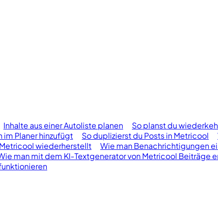
Inhalte aus einer Autoliste planen
So planst du wiederkeh
 im Planer hinzufügt
So duplizierst du Posts in Metricool
Metricool wiederherstellt
Wie man Benachrichtigungen einr
Wie man mit dem KI-Textgenerator von Metricool Beiträge er
funktionieren