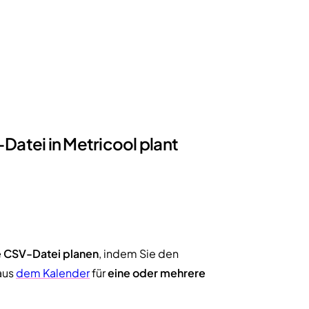
Datei in Metricool plant
ne CSV-Datei planen
, indem Sie den
aus
dem Kalender
für
eine oder mehrere