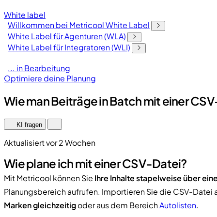
White label
Willkommen bei Metricool White Label
White Label für Agenturen (WLA)
White Label für Integratoren (WLI)
... in Bearbeitung
Optimiere deine Planung
Wie man Beiträge in Batch mit einer CSV-
KI fragen
Aktualisiert vor 2 Wochen
Wie plane ich mit einer CSV-Datei?
Mit Metricool können Sie
Ihre Inhalte stapelweise über ei
Planungsbereich aufrufen. Importieren Sie die CSV-Datei 
Marken gleichzeitig
oder aus dem Bereich
Autolisten
.