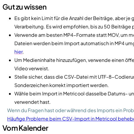
Gut zu wissen
Es gibt kein Limit für die Anzahl der Beiträge, aber j
Verarbeitung. Es wird empfohlen, bis zu 50 Beiträge p
Verwende am besten MP4-Formate statt MOV, um m
Dateien werden beim Import automatisch in MP4 umg
hier
.
Um Medieninhalte hinzuzufügen, verwende einen öffent
Video verweist.
Stelle sicher, dass die CSV-Datei mit UTF-8-Codieru
Sonderzeichen korrekt importiert werden.
Wähle beim Import in Metricool dasselbe Datums- und
verwendet hast.
Wenn du Fragen hast oder während des Imports ein Prob
Häufige Probleme beim CSV-Import in Metricool beheb
Vom Kalender