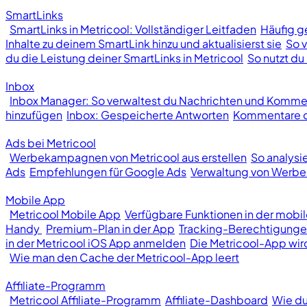
SmartLinks
SmartLinks in Metricool: Vollständiger Leitfaden
Häufig ge
Inhalte zu deinem SmartLink hinzu und aktualisierst sie
So v
du die Leistung deiner SmartLinks in Metricool
So nutzt du 
Inbox
Inbox Manager: So verwaltest du Nachrichten und Kommen
hinzufügen
Inbox: Gespeicherte Antworten
Kommentare od
Ads bei Metricool
Werbekampagnen von Metricool aus erstellen
So analys
Ads
Empfehlungen für Google Ads
Verwaltung von Wer
Mobile App
Metricool Mobile App
Verfügbare Funktionen in der mobi
Handy
Premium-Plan in der App
Tracking-Berechtigunge
in der Metricool iOS App anmelden
Die Metricool-App wir
Wie man den Cache der Metricool-App leert
Affiliate-Programm
Metricool Affiliate-Programm
Affiliate-Dashboard
Wie du