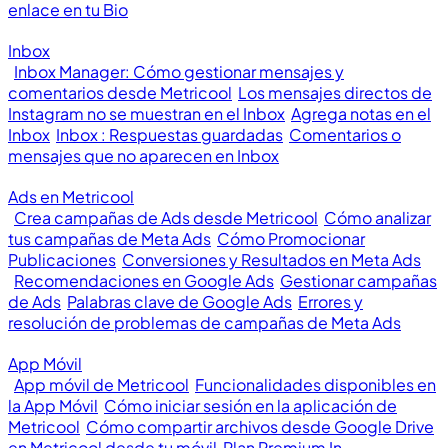
enlace en tu Bio
Inbox
Inbox Manager: Cómo gestionar mensajes y
comentarios desde Metricool
Los mensajes directos de
Instagram no se muestran en el Inbox
Agrega notas en el
Inbox
Inbox : Respuestas guardadas
Comentarios o
mensajes que no aparecen en Inbox
Ads en Metricool
Crea campañas de Ads desde Metricool
Cómo analizar
tus campañas de Meta Ads
Cómo Promocionar
Publicaciones
Conversiones y Resultados en Meta Ads
Recomendaciones en Google Ads
Gestionar campañas
de Ads
Palabras clave de Google Ads
Errores y
resolución de problemas de campañas de Meta Ads
App Móvil
App móvil de Metricool
Funcionalidades disponibles en
la App Móvil
Cómo iniciar sesión en la aplicación de
Metricool
Cómo compartir archivos desde Google Drive
en Metricool desde tu móvil
Plan Premium In