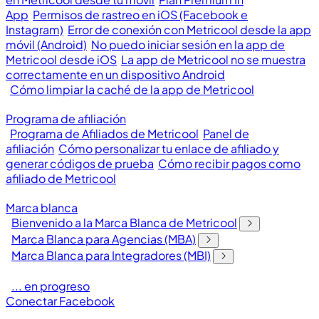
App
Permisos de rastreo en iOS (Facebook e
Instagram)
Error de conexión con Metricool desde la app
móvil (Android)
No puedo iniciar sesión en la app de
Metricool desde iOS
La app de Metricool no se muestra
correctamente en un dispositivo Android
Cómo limpiar la caché de la app de Metricool
Programa de afiliación
Programa de Afiliados de Metricool
Panel de
afiliación
Cómo personalizar tu enlace de afiliado y
generar códigos de prueba
Cómo recibir pagos como
afiliado de Metricool
Marca blanca
Bienvenido a la Marca Blanca de Metricool
Marca Blanca para Agencias (MBA)
Marca Blanca para Integradores (MBI)
... en progreso
Conectar Facebook