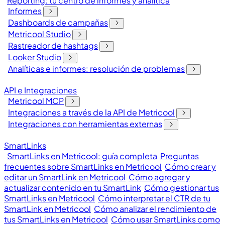
Reporting: tu centro de informes y analítica
Informes
Dashboards de campañas
Metricool Studio
Rastreador de hashtags
Looker Studio
Analíticas e informes: resolución de problemas
API e Integraciones
Metricool MCP
Integraciones a través de la API de Metricool
Integraciones con herramientas externas
SmartLinks
SmartLinks en Metricool: guía completa
Preguntas
frecuentes sobre SmartLinks en Metricool
Cómo crear y
editar un SmartLink en Metricool
Cómo agregar y
actualizar contenido en tu SmartLink
Cómo gestionar tus
SmartLinks en Metricool
Cómo interpretar el CTR de tu
SmartLink en Metricool
Cómo analizar el rendimiento de
tus SmartLinks en Metricool
Cómo usar SmartLinks como