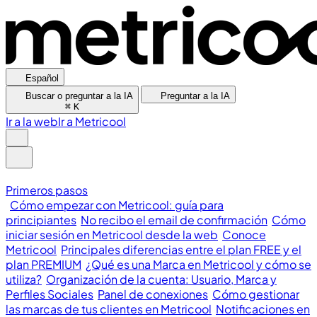
Español
Buscar o preguntar a la IA
Preguntar a la IA
⌘
K
Ir a la web
Ir a Metricool
Primeros pasos
Cómo empezar con Metricool: guía para
principiantes
No recibo el email de confirmación
Cómo
iniciar sesión en Metricool desde la web
Conoce
Metricool
Principales diferencias entre el plan FREE y el
plan PREMIUM
¿Qué es una Marca en Metricool y cómo se
utiliza?
Organización de la cuenta: Usuario, Marca y
Perfiles Sociales
Panel de conexiones
Cómo gestionar
las marcas de tus clientes en Metricool
Notificaciones en