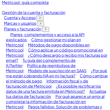
Metricool: guía completa
Gestión de la cuenta y facturación
Cuenta y Acceso
Marcas y usuarios
Planes y facturación
Planes, complementos y acceso a la API
explicados
Cómo gestionar mi plan en
Metricool
Métodos de pago disponibles en
Metricool
Cómo aplicar un código promocional en
Metricool
¿Cómo descargo o recibo mis facturas por
email?
Tu guía del complemento de
X/Twitter
Política de reembolsos de
Metricool
Modelo de suscripción en SAAS
¿Por qué
me están cobrando IVA en mi factura?
Cómo cambiar
el método de pago
Información fiscal y de
facturación de Metricool
¿Es posible rectificar los
datos de una factura emitida en Metricool?
Actualiza
tus datos de facturación
Por qué aparece un error al
completar la información de facturación en
Metricool
Pagos fallidos: Solución de problemas y