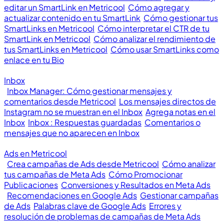
editar un SmartLink en Metricool
Cómo agregar y
actualizar contenido en tu SmartLink
Cómo gestionar tus
SmartLinks en Metricool
Cómo interpretar el CTR de tu
SmartLink en Metricool
Cómo analizar el rendimiento de
tus SmartLinks en Metricool
Cómo usar SmartLinks como
enlace en tu Bio
Inbox
Inbox Manager: Cómo gestionar mensajes y
comentarios desde Metricool
Los mensajes directos de
Instagram no se muestran en el Inbox
Agrega notas en el
Inbox
Inbox : Respuestas guardadas
Comentarios o
mensajes que no aparecen en Inbox
Ads en Metricool
Crea campañas de Ads desde Metricool
Cómo analizar
tus campañas de Meta Ads
Cómo Promocionar
Publicaciones
Conversiones y Resultados en Meta Ads
Recomendaciones en Google Ads
Gestionar campañas
de Ads
Palabras clave de Google Ads
Errores y
resolución de problemas de campañas de Meta Ads