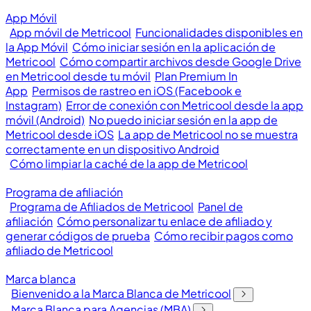
App Móvil
App móvil de Metricool
Funcionalidades disponibles en
la App Móvil
Cómo iniciar sesión en la aplicación de
Metricool
Cómo compartir archivos desde Google Drive
en Metricool desde tu móvil
Plan Premium In
App
Permisos de rastreo en iOS (Facebook e
Instagram)
Error de conexión con Metricool desde la app
móvil (Android)
No puedo iniciar sesión en la app de
Metricool desde iOS
La app de Metricool no se muestra
correctamente en un dispositivo Android
Cómo limpiar la caché de la app de Metricool
Programa de afiliación
Programa de Afiliados de Metricool
Panel de
afiliación
Cómo personalizar tu enlace de afiliado y
generar códigos de prueba
Cómo recibir pagos como
afiliado de Metricool
Marca blanca
Bienvenido a la Marca Blanca de Metricool
Marca Blanca para Agencias (MBA)