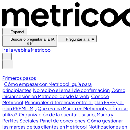
Español
Buscar o preguntar a la IA
Preguntar a la IA
⌘
K
Ir a la web
Ir a Metricool
Primeros pasos
Cómo empezar con Metricool: guía para
principiantes
No recibo el email de confirmación
Cómo
iniciar sesión en Metricool desde la web
Conoce
Metricool
Principales diferencias entre el plan FREE y el
plan PREMIUM
¿Qué es una Marca en Metricool y cómo se
utiliza?
Organización de la cuenta: Usuario, Marca y
Perfiles Sociales
Panel de conexiones
Cómo gestionar
las marcas de tus clientes en Metricool
Notificaciones en