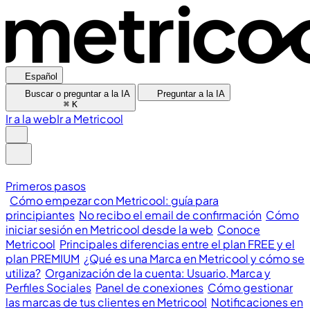
Español
Buscar o preguntar a la IA
Preguntar a la IA
⌘
K
Ir a la web
Ir a Metricool
Primeros pasos
Cómo empezar con Metricool: guía para
principiantes
No recibo el email de confirmación
Cómo
iniciar sesión en Metricool desde la web
Conoce
Metricool
Principales diferencias entre el plan FREE y el
plan PREMIUM
¿Qué es una Marca en Metricool y cómo se
utiliza?
Organización de la cuenta: Usuario, Marca y
Perfiles Sociales
Panel de conexiones
Cómo gestionar
las marcas de tus clientes en Metricool
Notificaciones en