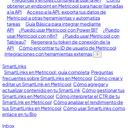
obtener un endpoint en Metricool para hacer llamadas
a la API
Acceso a la API: exporta tus datos de
Metricool a otras herramientas y automatiza
tareas
Guía Básica para integrar mediante
API
¿Puedo usar Metricool con Power BI?
¿Puedo
usar Metricool con n8n?
¿Puedo usar Metricool con
Tableau?
Regenera tu token de conexión de la
API
Cómo encontrar tu ID de usuario de Metricool
Integraciones con herramientas externas
SmartLinks
SmartLinks en Metricool: guía completa
Preguntas
frecuentes sobre SmartLinks en Metricool
Cómo crear y
editar un SmartLink en Metricool
Cómo agregar y
actualizar contenido en tu SmartLink
Cómo gestionar tus
SmartLinks en Metricool
Cómo interpretar el CTR de tu
SmartLink en Metricool
Cómo analizar el rendimiento de
tus SmartLinks en Metricool
Cómo usar SmartLinks como
enlace en tu Bio
Inbox