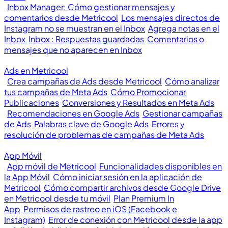
Inbox Manager: Cómo gestionar mensajes y
comentarios desde Metricool
Los mensajes directos de
Instagram no se muestran en el Inbox
Agrega notas en el
Inbox
Inbox : Respuestas guardadas
Comentarios o
mensajes que no aparecen en Inbox
Ads en Metricool
Crea campañas de Ads desde Metricool
Cómo analizar
tus campañas de Meta Ads
Cómo Promocionar
Publicaciones
Conversiones y Resultados en Meta Ads
Recomendaciones en Google Ads
Gestionar campañas
de Ads
Palabras clave de Google Ads
Errores y
resolución de problemas de campañas de Meta Ads
App Móvil
App móvil de Metricool
Funcionalidades disponibles en
la App Móvil
Cómo iniciar sesión en la aplicación de
Metricool
Cómo compartir archivos desde Google Drive
en Metricool desde tu móvil
Plan Premium In
App
Permisos de rastreo en iOS (Facebook e
Instagram)
Error de conexión con Metricool desde la app