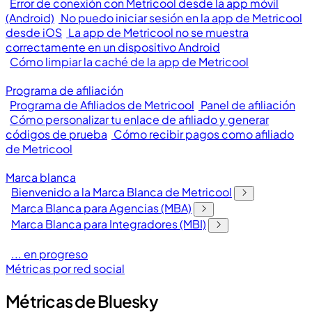
Error de conexión con Metricool desde la app móvil
(Android)
No puedo iniciar sesión en la app de Metricool
desde iOS
La app de Metricool no se muestra
correctamente en un dispositivo Android
Cómo limpiar la caché de la app de Metricool
Programa de afiliación
Programa de Afiliados de Metricool
Panel de afiliación
Cómo personalizar tu enlace de afiliado y generar
códigos de prueba
Cómo recibir pagos como afiliado
de Metricool
Marca blanca
Bienvenido a la Marca Blanca de Metricool
Marca Blanca para Agencias (MBA)
Marca Blanca para Integradores (MBI)
... en progreso
Métricas por red social
Métricas de Bluesky