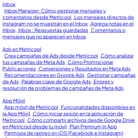
Inbox
Inbox Manager: Cómo gestionar mensajes y
comentarios desde Metricool
Los mensajes directos de
Instagram no se muestran en el Inbox
Agrega notas en el
Inbox
Inbox : Respuestas guardadas
Comentarios o
mensajes que no aparecen en Inbox
Ads en Metricool
Crea campañas de Ads desde Metricool
Cómo analizar
tus campañas de Meta Ads
Cómo Promocionar
Publicaciones
Conversiones y Resultados en Meta Ads
Recomendaciones en Google Ads
Gestionar campañas
de Ads
Palabras clave de Google Ads
Errores y
resolución de problemas de campañas de Meta Ads
App Móvil
App móvil de Metricool
Funcionalidades disponibles en
la App Móvil
Cómo iniciar sesión en la aplicación de
Metricool
Cómo compartir archivos desde Google Drive
en Metricool desde tu móvil
Plan Premium In App
Permisos de rastreo en iOS (Facebook e Instagram)