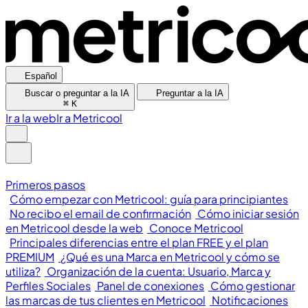
Español
Buscar o preguntar a la IA
Preguntar a la IA
⌘
K
Ir a la web
Ir a Metricool
Primeros pasos
Cómo empezar con Metricool: guía para principiantes
No recibo el email de confirmación
Cómo iniciar sesión
en Metricool desde la web
Conoce Metricool
Principales diferencias entre el plan FREE y el plan
PREMIUM
¿Qué es una Marca en Metricool y cómo se
utiliza?
Organización de la cuenta: Usuario, Marca y
Perfiles Sociales
Panel de conexiones
Cómo gestionar
las marcas de tus clientes en Metricool
Notificaciones