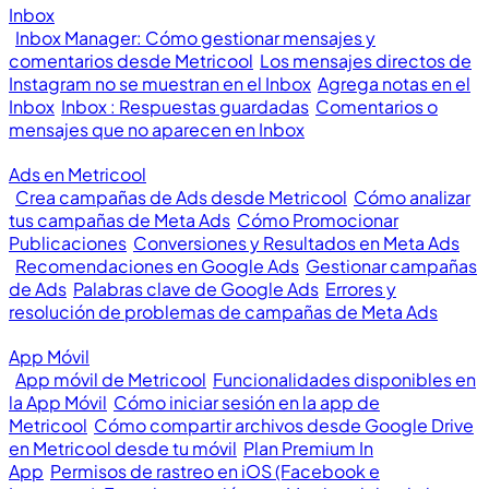
Inbox
Inbox Manager: Cómo gestionar mensajes y
comentarios desde Metricool
Los mensajes directos de
Instagram no se muestran en el Inbox
Agrega notas en el
Inbox
Inbox : Respuestas guardadas
Comentarios o
mensajes que no aparecen en Inbox
Ads en Metricool
Crea campañas de Ads desde Metricool
Cómo analizar
tus campañas de Meta Ads
Cómo Promocionar
Publicaciones
Conversiones y Resultados en Meta Ads
Recomendaciones en Google Ads
Gestionar campañas
de Ads
Palabras clave de Google Ads
Errores y
resolución de problemas de campañas de Meta Ads
App Móvil
App móvil de Metricool
Funcionalidades disponibles en
la App Móvil
Cómo iniciar sesión en la app de
Metricool
Cómo compartir archivos desde Google Drive
en Metricool desde tu móvil
Plan Premium In
App
Permisos de rastreo en iOS (Facebook e