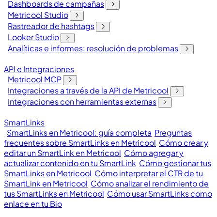
Dashboards de campañas
Metricool Studio
Rastreador de hashtags
Looker Studio
Analíticas e informes: resolución de problemas
API e Integraciones
Metricool MCP
Integraciones a través de la API de Metricool
Integraciones con herramientas externas
SmartLinks
SmartLinks en Metricool: guía completa
Preguntas
frecuentes sobre SmartLinks en Metricool
Cómo crear y
editar un SmartLink en Metricool
Cómo agregar y
actualizar contenido en tu SmartLink
Cómo gestionar tus
SmartLinks en Metricool
Cómo interpretar el CTR de tu
SmartLink en Metricool
Cómo analizar el rendimiento de
tus SmartLinks en Metricool
Cómo usar SmartLinks como
enlace en tu Bio