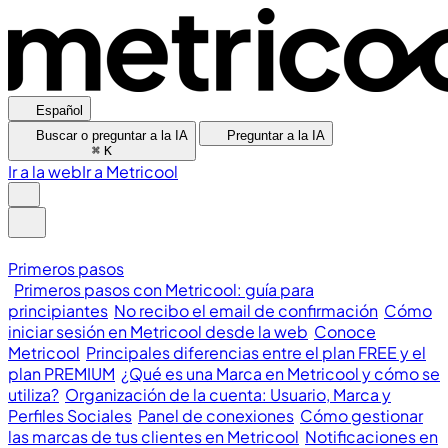
Español
Buscar o preguntar a la IA
Preguntar a la IA
⌘
K
Ir a la web
Ir a Metricool
Primeros pasos
Primeros pasos con Metricool: guía para
principiantes
No recibo el email de confirmación
Cómo
iniciar sesión en Metricool desde la web
Conoce
Metricool
Principales diferencias entre el plan FREE y el
plan PREMIUM
¿Qué es una Marca en Metricool y cómo se
utiliza?
Organización de la cuenta: Usuario, Marca y
Perfiles Sociales
Panel de conexiones
Cómo gestionar
las marcas de tus clientes en Metricool
Notificaciones en