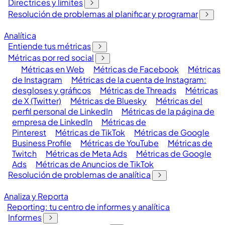
Directrices y límites
Resolución de problemas al planificar y programar
Analítica
Entiende tus métricas
Métricas por red social
Métricas en Web
Métricas de Facebook
Métricas
de Instagram
Métricas de la cuenta de Instagram:
desgloses y gráficos
Métricas de Threads
Métricas
de X (Twitter)
Métricas de Bluesky
Métricas del
perfil personal de LinkedIn
Métricas de la página de
empresa de LinkedIn
Métricas de
Pinterest
Métricas de TikTok
Métricas de Google
Business Profile
Métricas de YouTube
Métricas de
Twitch
Métricas de Meta Ads
Métricas de Google
Ads
Métricas de Anuncios de TikTok
Resolución de problemas de analítica
Analiza y Reporta
Reporting: tu centro de informes y analítica
Informes