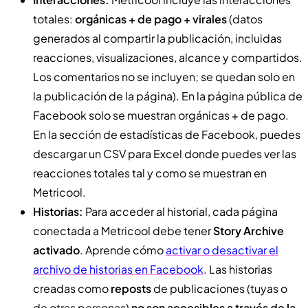
totales:
orgánicas + de pago + virales
(datos
generados al compartir la publicación, incluidas
reacciones, visualizaciones, alcance y compartidos.
Los comentarios no se incluyen; se quedan solo en
la publicación de la página). En la página pública de
Facebook solo se muestran orgánicas + de pago.
En la sección de estadísticas de Facebook, puedes
descargar un CSV para Excel donde puedes ver las
reacciones totales tal y como se muestran en
Metricool.
Historias:
Para acceder al historial, cada página
conectada a Metricool debe tener
Story Archive
activado
. Aprende cómo
activar o desactivar el
archivo de historias en Facebook
. Las historias
creadas como
reposts
de publicaciones (tuyas o
de otras personas)
no son accesibles a través de la