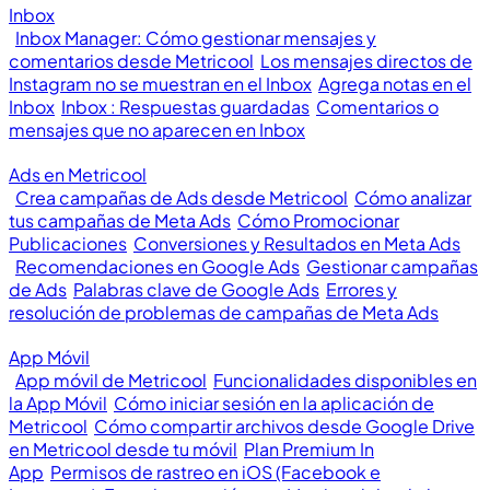
Inbox
Inbox Manager: Cómo gestionar mensajes y
comentarios desde Metricool
Los mensajes directos de
Instagram no se muestran en el Inbox
Agrega notas en el
Inbox
Inbox : Respuestas guardadas
Comentarios o
mensajes que no aparecen en Inbox
Ads en Metricool
Crea campañas de Ads desde Metricool
Cómo analizar
tus campañas de Meta Ads
Cómo Promocionar
Publicaciones
Conversiones y Resultados en Meta Ads
Recomendaciones en Google Ads
Gestionar campañas
de Ads
Palabras clave de Google Ads
Errores y
resolución de problemas de campañas de Meta Ads
App Móvil
App móvil de Metricool
Funcionalidades disponibles en
la App Móvil
Cómo iniciar sesión en la aplicación de
Metricool
Cómo compartir archivos desde Google Drive
en Metricool desde tu móvil
Plan Premium In
App
Permisos de rastreo en iOS (Facebook e