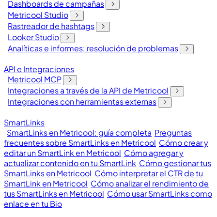
Dashboards de campañas
Metricool Studio
Rastreador de hashtags
Looker Studio
Analíticas e informes: resolución de problemas
API e Integraciones
Metricool MCP
Integraciones a través de la API de Metricool
Integraciones con herramientas externas
SmartLinks
SmartLinks en Metricool: guía completa
Preguntas
frecuentes sobre SmartLinks en Metricool
Cómo crear y
editar un SmartLink en Metricool
Cómo agregar y
actualizar contenido en tu SmartLink
Cómo gestionar tus
SmartLinks en Metricool
Cómo interpretar el CTR de tu
SmartLink en Metricool
Cómo analizar el rendimiento de
tus SmartLinks en Metricool
Cómo usar SmartLinks como
enlace en tu Bio