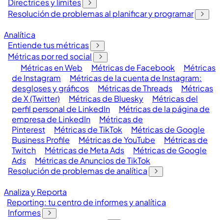
Directrices y límites
Resolución de problemas al planificar y programar
Analítica
Entiende tus métricas
Métricas por red social
Métricas en Web
Métricas de Facebook
Métricas
de Instagram
Métricas de la cuenta de Instagram:
desgloses y gráficos
Métricas de Threads
Métricas
de X (Twitter)
Métricas de Bluesky
Métricas del
perfil personal de LinkedIn
Métricas de la página de
empresa de LinkedIn
Métricas de
Pinterest
Métricas de TikTok
Métricas de Google
Business Profile
Métricas de YouTube
Métricas de
Twitch
Métricas de Meta Ads
Métricas de Google
Ads
Métricas de Anuncios de TikTok
Resolución de problemas de analítica
Analiza y Reporta
Reporting: tu centro de informes y analítica
Informes