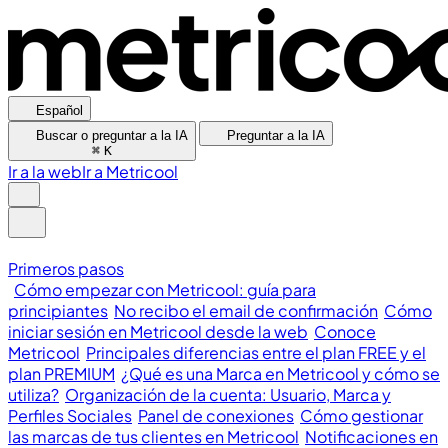
Español
Buscar o preguntar a la IA
Preguntar a la IA
⌘
K
Ir a la web
Ir a Metricool
Primeros pasos
Cómo empezar con Metricool: guía para
principiantes
No recibo el email de confirmación
Cómo
iniciar sesión en Metricool desde la web
Conoce
Metricool
Principales diferencias entre el plan FREE y el
plan PREMIUM
¿Qué es una Marca en Metricool y cómo se
utiliza?
Organización de la cuenta: Usuario, Marca y
Perfiles Sociales
Panel de conexiones
Cómo gestionar
las marcas de tus clientes en Metricool
Notificaciones en