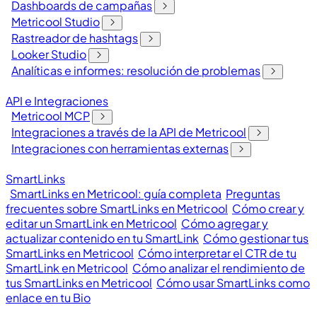
Dashboards de campañas
Metricool Studio
Rastreador de hashtags
Looker Studio
Analíticas e informes: resolución de problemas
API e Integraciones
Metricool MCP
Integraciones a través de la API de Metricool
Integraciones con herramientas externas
SmartLinks
SmartLinks en Metricool: guía completa
Preguntas
frecuentes sobre SmartLinks en Metricool
Cómo crear y
editar un SmartLink en Metricool
Cómo agregar y
actualizar contenido en tu SmartLink
Cómo gestionar tus
SmartLinks en Metricool
Cómo interpretar el CTR de tu
SmartLink en Metricool
Cómo analizar el rendimiento de
tus SmartLinks en Metricool
Cómo usar SmartLinks como
enlace en tu Bio