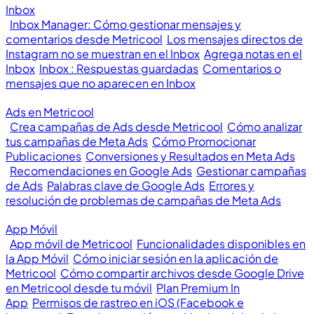
Inbox
Inbox Manager: Cómo gestionar mensajes y
comentarios desde Metricool
Los mensajes directos de
Instagram no se muestran en el Inbox
Agrega notas en el
Inbox
Inbox : Respuestas guardadas
Comentarios o
mensajes que no aparecen en Inbox
Ads en Metricool
Crea campañas de Ads desde Metricool
Cómo analizar
tus campañas de Meta Ads
Cómo Promocionar
Publicaciones
Conversiones y Resultados en Meta Ads
Recomendaciones en Google Ads
Gestionar campañas
de Ads
Palabras clave de Google Ads
Errores y
resolución de problemas de campañas de Meta Ads
App Móvil
App móvil de Metricool
Funcionalidades disponibles en
la App Móvil
Cómo iniciar sesión en la aplicación de
Metricool
Cómo compartir archivos desde Google Drive
en Metricool desde tu móvil
Plan Premium In
App
Permisos de rastreo en iOS (Facebook e