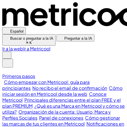
Español
Buscar o preguntar a la IA
Preguntar a la IA
⌘
K
Ir a la web
Ir a Metricool
Primeros pasos
Cómo empezar con Metricool: guía para
principiantes
No recibo el email de confirmación
Cómo
iniciar sesión en Metricool desde la web
Conoce
Metricool
Principales diferencias entre el plan FREE y el
plan PREMIUM
¿Qué es una Marca en Metricool y cómo se
utiliza?
Organización de la cuenta: Usuario, Marca y
Perfiles Sociales
Panel de conexiones
Cómo gestionar
las marcas de tus clientes en Metricool
Notificaciones en