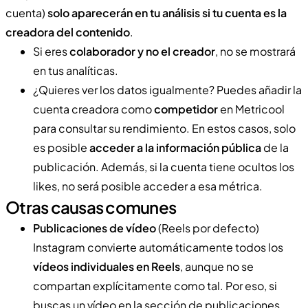
cuenta)
solo aparecerán en tu análisis si tu cuenta es la
creadora del contenido
.
Si eres
colaborador y no el creador
, no se mostrará
en tus analíticas.
¿Quieres ver los datos igualmente? Puedes añadir la
cuenta creadora como
competidor
en Metricool
para consultar su rendimiento. En estos casos, solo
es posible
acceder a la información pública
de la
publicación. Además, si la cuenta tiene ocultos los
likes, no será posible acceder a esa métrica.
Otras causas comunes
Publicaciones de vídeo
(Reels por defecto)
Instagram convierte automáticamente todos los
vídeos individuales en Reels
, aunque no se
compartan explícitamente como tal. Por eso, si
buscas un vídeo en la sección de publicaciones