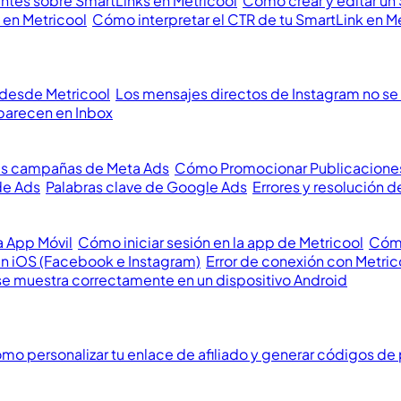
ntes sobre SmartLinks en Metricool
Cómo crear y editar un
 en Metricool
Cómo interpretar el CTR de tu SmartLink en M
 desde Metricool
Los mensajes directos de Instagram no se 
parecen en Inbox
us campañas de Meta Ads
Cómo Promocionar Publicacione
de Ads
Palabras clave de Google Ads
Errores y resolución
a App Móvil
Cómo iniciar sesión en la app de Metricool
Cómo
en iOS (Facebook e Instagram)
Error de conexión con Metric
se muestra correctamente en un dispositivo Android
mo personalizar tu enlace de afiliado y generar códigos de