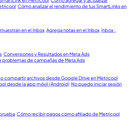
 SmartLink en Metricool
Cómo agregar y actualizar
etricool
Cómo analizar el rendimiento de tus SmartLinks en
muestran en el Inbox
Agrega notas en el Inbox
Inbox :
s
Conversiones y Resultados en Meta Ads
 de problemas de campañas de Meta Ads
 compartir archivos desde Google Drive en Metricool
ool desde la app móvil (Android)
No puedo iniciar sesión
 prueba
Cómo recibir pagos como afiliado de Metricool