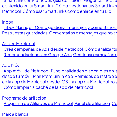
SmartLinks en Metricool: guía completa
Preguntas frecue
contenido en tu SmartLink
Cómo gestionar tus SmartLinks
Metricool
Cómo usar SmartLinks como enlace en tu Bio
Inbox
Inbox Manager: Cómo gestionar mensajes y comentarios
Respuestas guardadas
Comentarios o mensajes que no a
Ads en Metricool
Crea campañas de Ads desde Metricool
Cómo analizar t
Recomendaciones en Google Ads
Gestionar campañas 
App Móvil
App móvil de Metricool
Funcionalidades disponibles en l
desde tu móvil
Plan Premium In App
Permisos de rastreo 
en la app de Metricool desde iOS
La app de Metricool no 
Cómo limpiar la caché de la app de Metricool
Programa de afiliación
Programa de Afiliados de Metricool
Panel de afiliación
Có
Marca blanca