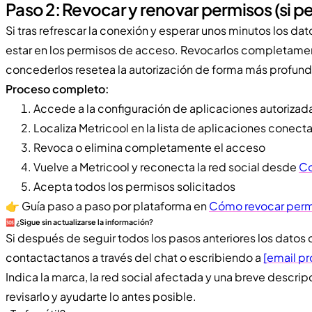
Paso 2: Revocar y renovar permisos (si pe
Si tras refrescar la conexión y esperar unos minutos los da
estar en los permisos de acceso. Revocarlos completament
concederlos resetea la autorización de forma más profund
Proceso completo:
Accede a la configuración de aplicaciones autorizada
Localiza Metricool en la lista de aplicaciones conect
Revoca o elimina completamente el acceso
Vuelve a Metricool y reconecta la red social desde
Co
Acepta todos los permisos solicitados
👉 Guía paso a paso por plataforma en
Cómo revocar permi
🆘 ¿Sigue sin actualizarse la información?
Si después de seguir todos los pasos anteriores los datos d
contactactanos a través del chat o escribiendo a
[email p
Indica la marca, la red social afectada y una breve desc
revisarlo y ayudarte lo antes posible.