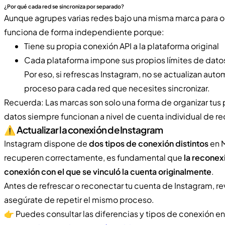
¿Por qué cada red se sincroniza por separado?
Aunque agrupes varias redes bajo una misma marca para or
funciona de forma independiente porque:
Tiene su propia conexión API a la plataforma original
Cada plataforma impone sus propios límites de dato
Por eso, si refrescas Instagram, no se actualizan au
proceso para cada red que necesites sincronizar.
Recuerda: Las marcas son solo una forma de organizar tus p
datos siempre funcionan a nivel de cuenta individual de re
⚠️ Actualizar la conexión de Instagram
Instagram dispone de
dos tipos de conexión distintos
en M
recuperen correctamente, es fundamental que
la reconex
conexión con el que se vinculó la cuenta originalmente
.
Antes de refrescar o reconectar tu cuenta de Instagram, re
asegúrate de repetir el mismo proceso.
👉 Puedes consultar las diferencias y tipos de conexión en 