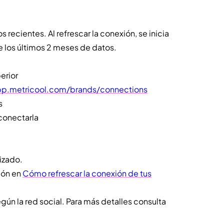
s recientes. Al refrescar la conexión, se inicia
los últimos 2 meses de datos.
erior
pp.metricool.com/brands/connections
s
conectarla
lizado.
ión en
Cómo refrescar la conexión de tus
ún la red social. Para más detalles consulta