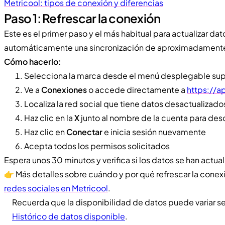
Metricool: tipos de conexión y diferencias
Paso 1: Refrescar la conexión
Este es el primer paso y el más habitual para actualizar dato
automáticamente una sincronización de aproximadamente 
Cómo hacerlo:
Selecciona la marca desde el menú desplegable sup
Ve a
Conexiones
o accede directamente a
https://a
Localiza la red social que tiene datos desactualizado
Haz clic en la
X
junto al nombre de la cuenta para des
Haz clic en
Conectar
e inicia sesión nuevamente
Acepta todos los permisos solicitados
Espera unos 30 minutos y verifica si los datos se han actua
👉 Más detalles sobre cuándo y por qué refrescar la conex
redes sociales en Metricool
.
Recuerda que la disponibilidad de datos puede variar seg
Histórico de datos disponible
.