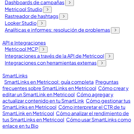
Dashboards de campañas
Metricool Studio
Rastreador de hashtags
Looker Studio
Analíticas e informes: resolución de problemas
API e Integraciones
Metricool MCP
Integraciones a través de la API de Metricool
Integraciones con herramientas externas
SmartLinks
SmartLinks en Metricool: guía completa
Preguntas
frecuentes sobre SmartLinks en Metricool
Cómo crear y
editar un SmartLink en Metricool
Cómo agregar y
actualizar contenido en tu SmartLink
Cómo gestionar tus
SmartLinks en Metricool
Cómo interpretar el CTR de tu
SmartLink en Metricool
Cómo analizar el rendimiento de
tus SmartLinks en Metricool
Cómo usar SmartLinks como
enlace en tu Bio