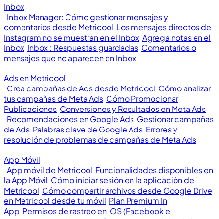
Inbox
Inbox Manager: Cómo gestionar mensajes y
comentarios desde Metricool
Los mensajes directos de
Instagram no se muestran en el Inbox
Agrega notas en el
Inbox
Inbox : Respuestas guardadas
Comentarios o
mensajes que no aparecen en Inbox
Ads en Metricool
Crea campañas de Ads desde Metricool
Cómo analizar
tus campañas de Meta Ads
Cómo Promocionar
Publicaciones
Conversiones y Resultados en Meta Ads
Recomendaciones en Google Ads
Gestionar campañas
de Ads
Palabras clave de Google Ads
Errores y
resolución de problemas de campañas de Meta Ads
App Móvil
App móvil de Metricool
Funcionalidades disponibles en
la App Móvil
Cómo iniciar sesión en la aplicación de
Metricool
Cómo compartir archivos desde Google Drive
en Metricool desde tu móvil
Plan Premium In
App
Permisos de rastreo en iOS (Facebook e