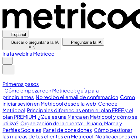
Español
Buscar o preguntar a la IA
Preguntar a la IA
⌘
K
Ir a la web
Ir a Metricool
Primeros pasos
Cómo empezar con Metricool: guía para
principiantes
No recibo el email de confirmación
Cómo
iniciar sesión en Metricool desde la web
Conoce
Metricool
Principales diferencias entre el plan FREE y el
plan PREMIUM
¿Qué es una Marca en Metricool y cómo se
utiliza?
Organización de la cuenta: Usuario, Marca y
Perfiles Sociales
Panel de conexiones
Cómo gestionar
las marcas de tus clientes en Metricool
Notificaciones en