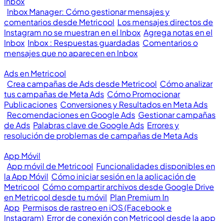
Inbox
Inbox Manager: Cómo gestionar mensajes y
comentarios desde Metricool
Los mensajes directos de
Instagram no se muestran en el Inbox
Agrega notas en el
Inbox
Inbox : Respuestas guardadas
Comentarios o
mensajes que no aparecen en Inbox
Ads en Metricool
Crea campañas de Ads desde Metricool
Cómo analizar
tus campañas de Meta Ads
Cómo Promocionar
Publicaciones
Conversiones y Resultados en Meta Ads
Recomendaciones en Google Ads
Gestionar campañas
de Ads
Palabras clave de Google Ads
Errores y
resolución de problemas de campañas de Meta Ads
App Móvil
App móvil de Metricool
Funcionalidades disponibles en
la App Móvil
Cómo iniciar sesión en la aplicación de
Metricool
Cómo compartir archivos desde Google Drive
en Metricool desde tu móvil
Plan Premium In
App
Permisos de rastreo en iOS (Facebook e
Instagram)
Error de conexión con Metricool desde la app