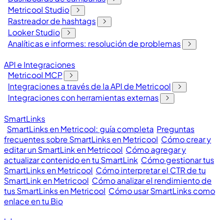
Metricool Studio
Rastreador de hashtags
Looker Studio
Analíticas e informes: resolución de problemas
API e Integraciones
Metricool MCP
Integraciones a través de la API de Metricool
Integraciones con herramientas externas
SmartLinks
SmartLinks en Metricool: guía completa
Preguntas
frecuentes sobre SmartLinks en Metricool
Cómo crear y
editar un SmartLink en Metricool
Cómo agregar y
actualizar contenido en tu SmartLink
Cómo gestionar tus
SmartLinks en Metricool
Cómo interpretar el CTR de tu
SmartLink en Metricool
Cómo analizar el rendimiento de
tus SmartLinks en Metricool
Cómo usar SmartLinks como
enlace en tu Bio