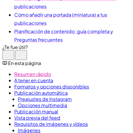
publicaciones
Cómo añadir una portada (miniatura) a tus
publicaciones
Planificación de contenido: guía completa y
Preguntas frecuentes
¿Te fue útil?
En esta página
Resumen rápido
A tener en cuenta
Formatos y opciones disponibles
Publicación automática
Preajustes de Instagram
Opciones multimedia
Publicación manual
Vista previa del feed
Requisitos de imágenes y vídeos
Imágenes