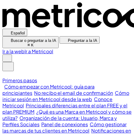
Español
Buscar o preguntar a la IA
Preguntar a la IA
⌘
K
Ir a la web
Ir a Metricool
Primeros pasos
Cómo empezar con Metricool: guía para
principiantes
No recibo el email de confirmación
Cómo
iniciar sesión en Metricool desde la web
Conoce
Metricool
Principales diferencias entre el plan FREE y el
plan PREMIUM
¿Qué es una Marca en Metricool y cómo se
utiliza?
Organización de la cuenta: Usuario, Marca y
Perfiles Sociales
Panel de conexiones
Cómo gestionar
las marcas de tus clientes en Metricool
Notificaciones en