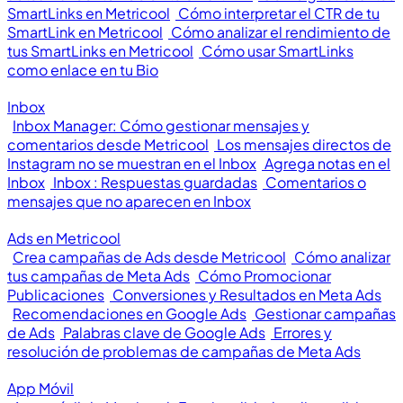
SmartLinks en Metricool
Cómo interpretar el CTR de tu
SmartLink en Metricool
Cómo analizar el rendimiento de
tus SmartLinks en Metricool
Cómo usar SmartLinks
como enlace en tu Bio
Inbox
Inbox Manager: Cómo gestionar mensajes y
comentarios desde Metricool
Los mensajes directos de
Instagram no se muestran en el Inbox
Agrega notas en el
Inbox
Inbox : Respuestas guardadas
Comentarios o
mensajes que no aparecen en Inbox
Ads en Metricool
Crea campañas de Ads desde Metricool
Cómo analizar
tus campañas de Meta Ads
Cómo Promocionar
Publicaciones
Conversiones y Resultados en Meta Ads
Recomendaciones en Google Ads
Gestionar campañas
de Ads
Palabras clave de Google Ads
Errores y
resolución de problemas de campañas de Meta Ads
App Móvil