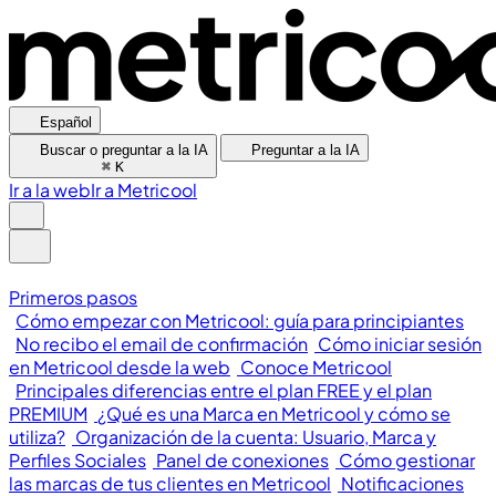
Español
Buscar o preguntar a la IA
Preguntar a la IA
⌘
K
Ir a la web
Ir a Metricool
Primeros pasos
Cómo empezar con Metricool: guía para principiantes
No recibo el email de confirmación
Cómo iniciar sesión
en Metricool desde la web
Conoce Metricool
Principales diferencias entre el plan FREE y el plan
PREMIUM
¿Qué es una Marca en Metricool y cómo se
utiliza?
Organización de la cuenta: Usuario, Marca y
Perfiles Sociales
Panel de conexiones
Cómo gestionar
las marcas de tus clientes en Metricool
Notificaciones