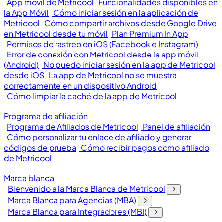
App móvil de Metricool
Funcionalidades disponibles en
la App Móvil
Cómo iniciar sesión en la aplicación de
Metricool
Cómo compartir archivos desde Google Drive
en Metricool desde tu móvil
Plan Premium In App
Permisos de rastreo en iOS (Facebook e Instagram)
Error de conexión con Metricool desde la app móvil
(Android)
No puedo iniciar sesión en la app de Metricool
desde iOS
La app de Metricool no se muestra
correctamente en un dispositivo Android
Cómo limpiar la caché de la app de Metricool
Programa de afiliación
Programa de Afiliados de Metricool
Panel de afiliación
Cómo personalizar tu enlace de afiliado y generar
códigos de prueba
Cómo recibir pagos como afiliado
de Metricool
Marca blanca
Bienvenido a la Marca Blanca de Metricool
Marca Blanca para Agencias (MBA)
Marca Blanca para Integradores (MBI)