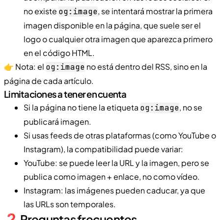
no existe
, se intentará mostrar la primera
og:image
imagen disponible en la página, que suele ser el
logo o cualquier otra imagen que aparezca primero
en el código HTML.
👉 Nota: el
no está dentro del RSS, sino en la
og:image
página de cada artículo.
Limitaciones a tener en cuenta
Si la página no tiene la etiqueta
, no se
og:image
publicará imagen.
Si usas feeds de otras plataformas (como YouTube o
Instagram), la compatibilidad puede variar:
YouTube: se puede leer la URL y la imagen, pero se
publica como imagen + enlace, no como vídeo.
Instagram: las imágenes pueden caducar, ya que
las URLs son temporales.
​❓ Preguntas frecuentes