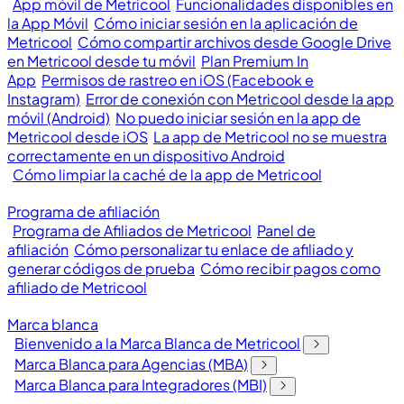
App móvil de Metricool
Funcionalidades disponibles en
la App Móvil
Cómo iniciar sesión en la aplicación de
Metricool
Cómo compartir archivos desde Google Drive
en Metricool desde tu móvil
Plan Premium In
App
Permisos de rastreo en iOS (Facebook e
Instagram)
Error de conexión con Metricool desde la app
móvil (Android)
No puedo iniciar sesión en la app de
Metricool desde iOS
La app de Metricool no se muestra
correctamente en un dispositivo Android
Cómo limpiar la caché de la app de Metricool
Programa de afiliación
Programa de Afiliados de Metricool
Panel de
afiliación
Cómo personalizar tu enlace de afiliado y
generar códigos de prueba
Cómo recibir pagos como
afiliado de Metricool
Marca blanca
Bienvenido a la Marca Blanca de Metricool
Marca Blanca para Agencias (MBA)
Marca Blanca para Integradores (MBI)