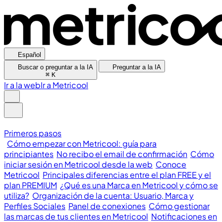
Español
Buscar o preguntar a la IA
Preguntar a la IA
⌘
K
Ir a la web
Ir a Metricool
Primeros pasos
Cómo empezar con Metricool: guía para
principiantes
No recibo el email de confirmación
Cómo
iniciar sesión en Metricool desde la web
Conoce
Metricool
Principales diferencias entre el plan FREE y el
plan PREMIUM
¿Qué es una Marca en Metricool y cómo se
utiliza?
Organización de la cuenta: Usuario, Marca y
Perfiles Sociales
Panel de conexiones
Cómo gestionar
las marcas de tus clientes en Metricool
Notificaciones en