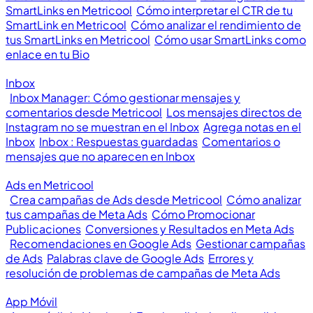
SmartLinks en Metricool
Cómo interpretar el CTR de tu
SmartLink en Metricool
Cómo analizar el rendimiento de
tus SmartLinks en Metricool
Cómo usar SmartLinks como
enlace en tu Bio
Inbox
Inbox Manager: Cómo gestionar mensajes y
comentarios desde Metricool
Los mensajes directos de
Instagram no se muestran en el Inbox
Agrega notas en el
Inbox
Inbox : Respuestas guardadas
Comentarios o
mensajes que no aparecen en Inbox
Ads en Metricool
Crea campañas de Ads desde Metricool
Cómo analizar
tus campañas de Meta Ads
Cómo Promocionar
Publicaciones
Conversiones y Resultados en Meta Ads
Recomendaciones en Google Ads
Gestionar campañas
de Ads
Palabras clave de Google Ads
Errores y
resolución de problemas de campañas de Meta Ads
App Móvil