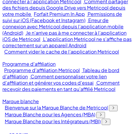
connecter à l’application Metricool
Comment partager
des fichiers depuis Google Drive vers Metricool depuis
votre mobile
Forfait Premium In App
Permissions de
suivi sur iOS (Facebook et Instagram)
Erreur de
connexion avec Metricool depuis l’application mobile
(Android)
Je n’arrive pas à me connecter à l’application
iOS de Metricool
L’application Metricool ne s’affiche pas
correctement sur un appareil Android
Comment vider le cache de l’application Metricool
Programme d'affiliation
Programme d’affiliation Metricool
Tableau de bord
d’affiliation
Comment personnaliser votre lien
d'affiliation et générer vos codes d'essai
Comment
recevoir des paiements en tant qu’affilié Metricool
Marque blanche
Bienvenue sur la Marque Blanche de Metricool
Marque Blanche pour les Agences (MBA)
Marque Blanche pour les Intégrateurs (MBI)