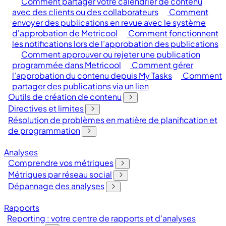
Comment partager votre calendrier de contenu
avec des clients ou des collaborateurs
Comment
envoyer des publications en revue avec le système
d'approbation de Metricool
Comment fonctionnent
les notifications lors de l’approbation des publications
Comment approuver ou rejeter une publication
programmée dans Metricool
Comment gérer
l’approbation du contenu depuis My Tasks
Comment
partager des publications via un lien
Outils de création de contenu
Directives et limites
Résolution de problèmes en matière de planification et
de programmation
Analyses
Comprendre vos métriques
Métriques par réseau social
Dépannage des analyses
Rapports
Reporting : votre centre de rapports et d'analyses