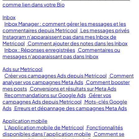
comme lien dans votre Bio
Inbox
Inbox Manager : comment gérer les messages et les
commentaires depuis Metricool
Les messages privés
Instagram n’apparaissent pas dans mes Inbox de
Metricool
Comment ajouter des notes dans les Inbox
Inbox : Réponses enregistrées
Commentaires ou
messages n’apparaissant pas dans Inbox
Ads sur Metricool
Créer vos campagnes Ads depuis Metricool
Comment
analyser vos campagnes Meta Ads
Comment booster
mes posts
Conversions et résultats sur Meta Ads
Recommandations sur Google Ads
Gérer vos
campagnes Ads depuis Metricool
Mots-clés Google
Ads
Erreurs et dépannage des campagnes Meta Ads
Application mobile
L’Application mobile de Metricool
Fonctionnalités
disponibles dans l’application mobile
Comment se