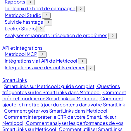
Rapports
Tableaux de bord de campagne
Metricool Studio
Suivi de hashtags
Looker Studio
Analyses et rapports : résolution de problèmes
API et Intégrations
Metricool MCP
Intégrations via l'API de Metricool
Intégrations avec des outils externes
SmartLinks
SmartLinks sur Metricool : guide complet
Questions
fréquentes sur les SmartLinks dans Metricool
Comment
créer et modifier un SmartLink sur Metricool
Comment
ajouter et mettre à jour du contenu dans votre SmartLink
Comment gérer vos SmartLinks dans Metricool
Comment interpréter le CTR de votre SmartLink sur
Metricool
Comment analyser les performances de vos
SmartLinks sur Metricool
Comment utiliser SmartLinks