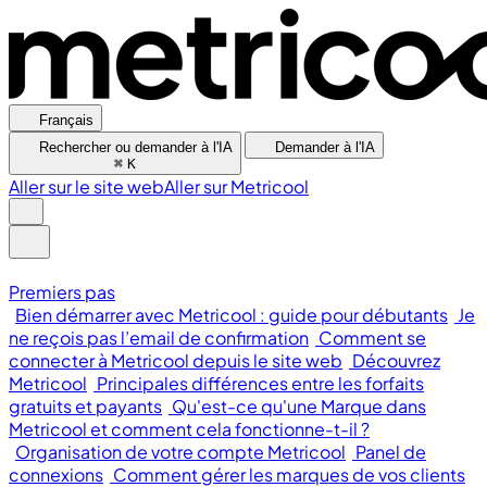
Français
Rechercher ou demander à l'IA
Demander à l'IA
⌘
K
Aller sur le site web
Aller sur Metricool
Premiers pas
Bien démarrer avec Metricool : guide pour débutants
Je
ne reçois pas l’email de confirmation
Comment se
connecter à Metricool depuis le site web
Découvrez
Metricool
Principales différences entre les forfaits
gratuits et payants
Qu'est-ce qu'une Marque dans
Metricool et comment cela fonctionne-t-il ?
Organisation de votre compte Metricool
Panel de
connexions
Comment gérer les marques de vos clients