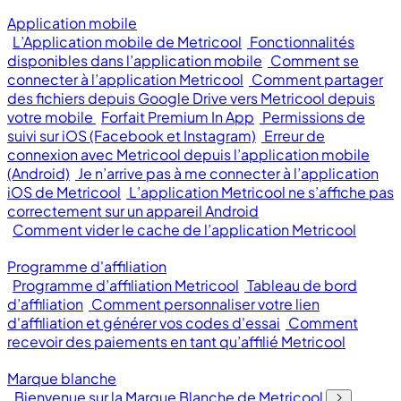
Application mobile
L’Application mobile de Metricool
Fonctionnalités
disponibles dans l’application mobile
Comment se
connecter à l’application Metricool
Comment partager
des fichiers depuis Google Drive vers Metricool depuis
votre mobile
Forfait Premium In App
Permissions de
suivi sur iOS (Facebook et Instagram)
Erreur de
connexion avec Metricool depuis l’application mobile
(Android)
Je n’arrive pas à me connecter à l’application
iOS de Metricool
L’application Metricool ne s’affiche pas
correctement sur un appareil Android
Comment vider le cache de l’application Metricool
Programme d'affiliation
Programme d’affiliation Metricool
Tableau de bord
d’affiliation
Comment personnaliser votre lien
d'affiliation et générer vos codes d'essai
Comment
recevoir des paiements en tant qu’affilié Metricool
Marque blanche
Bienvenue sur la Marque Blanche de Metricool