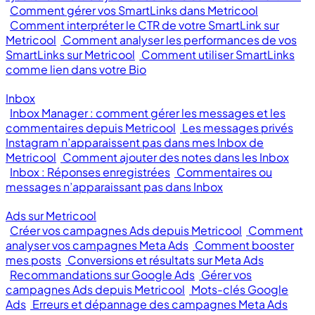
Comment gérer vos SmartLinks dans Metricool
Comment interpréter le CTR de votre SmartLink sur
Metricool
Comment analyser les performances de vos
SmartLinks sur Metricool
Comment utiliser SmartLinks
comme lien dans votre Bio
Inbox
Inbox Manager : comment gérer les messages et les
commentaires depuis Metricool
Les messages privés
Instagram n’apparaissent pas dans mes Inbox de
Metricool
Comment ajouter des notes dans les Inbox
Inbox : Réponses enregistrées
Commentaires ou
messages n’apparaissant pas dans Inbox
Ads sur Metricool
Créer vos campagnes Ads depuis Metricool
Comment
analyser vos campagnes Meta Ads
Comment booster
mes posts
Conversions et résultats sur Meta Ads
Recommandations sur Google Ads
Gérer vos
campagnes Ads depuis Metricool
Mots-clés Google
Ads
Erreurs et dépannage des campagnes Meta Ads