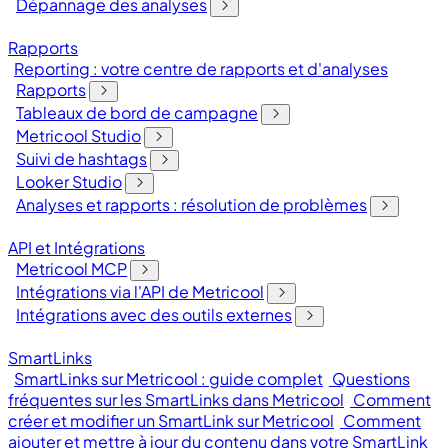
Dépannage des analyses
Rapports
Reporting : votre centre de rapports et d'analyses
Rapports
Tableaux de bord de campagne
Metricool Studio
Suivi de hashtags
Looker Studio
Analyses et rapports : résolution de problèmes
API et Intégrations
Metricool MCP
Intégrations via l'API de Metricool
Intégrations avec des outils externes
SmartLinks
SmartLinks sur Metricool : guide complet
Questions
fréquentes sur les SmartLinks dans Metricool
Comment
créer et modifier un SmartLink sur Metricool
Comment
ajouter et mettre à jour du contenu dans votre SmartLink