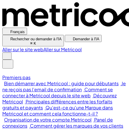
Français
Rechercher ou demander à l'IA
Demander à l'IA
⌘
K
Aller sur le site web
Aller sur Metricool
Premiers pas
Bien démarrer avec Metricool : guide pour débutants
Je
ne reçois pas l’email de confirmation
Comment se
connecter à Metricool depuis le site web
Découvrez
Metricool
Principales différences entre les forfaits
gratuits et payants
Qu'est-ce qu'une Marque dans
Metricool et comment cela fonctionne-t-il ?
Organisation de votre compte Metricool
Panel de
connexions
Comment gérer les marques de vos clients