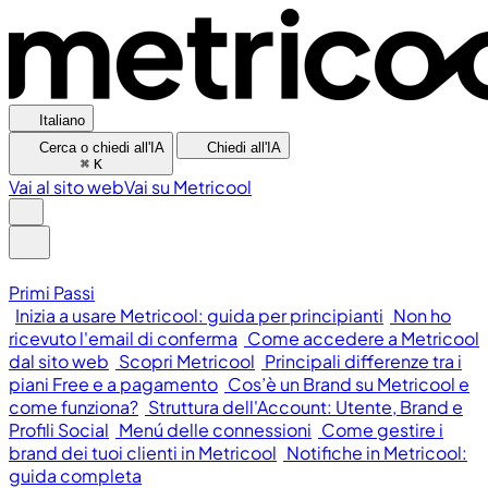
Italiano
Cerca o chiedi all'IA
Chiedi all'IA
⌘
K
Vai al sito web
Vai su Metricool
Primi Passi
Inizia a usare Metricool: guida per principianti
Non ho
ricevuto l'email di conferma
Come accedere a Metricool
dal sito web
Scopri Metricool
Principali differenze tra i
piani Free e a pagamento
Cos’è un Brand su Metricool e
come funziona?
Struttura dell'Account: Utente, Brand e
Profili Social
Menú delle connessioni
Come gestire i
brand dei tuoi clienti in Metricool
Notifiche in Metricool:
guida completa