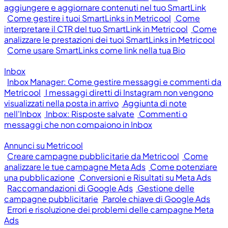
aggiungere e aggiornare contenuti nel tuo SmartLink
Come gestire i tuoi SmartLinks in Metricool
Come
interpretare il CTR del tuo SmartLink in Metricool
Come
analizzare le prestazioni dei tuoi SmartLinks in Metricool
Come usare SmartLinks come link nella tua Bio
Inbox
Inbox Manager: Come gestire messaggi e commenti da
Metricool
I messaggi diretti di Instagram non vengono
visualizzati nella posta in arrivo
Aggiunta di note
nell'Inbox
Inbox: Risposte salvate
Commenti o
messaggi che non compaiono in Inbox
Annunci su Metricool
Creare campagne pubblicitarie da Metricool
Come
analizzare le tue campagne Meta Ads
Come potenziare
una pubblicazione
Conversioni e Risultati su Meta Ads
Raccomandazioni di Google Ads
Gestione delle
campagne pubblicitarie
Parole chiave di Google Ads
Errori e risoluzione dei problemi delle campagne Meta
Ads