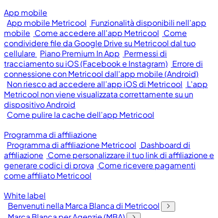
App mobile
App mobile Metricool
Funzionalità disponibili nell’app
mobile
Come accedere all'app Metricool
Come
condividere file da Google Drive su Metricool dal tuo
cellulare
Piano Premium In App
Permessi di
tracciamento su iOS (Facebook e Instagram)
Errore di
connessione con Metricool dall'app mobile (Android)
Non riesco ad accedere all’app iOS di Metricool
L'app
Metricool non viene visualizzata correttamente su un
dispositivo Android
Come pulire la cache dell’app Metricool
Programma di affiliazione
Programma di affiliazione Metricool
Dashboard di
affiliazione
Come personalizzare il tuo link di affiliazione e
generare codici di prova
Come ricevere pagamenti
come affiliato Metricool
White label
Benvenuti nella Marca Blanca di Metricool
Marca Blanca per Agenzie (MBA)