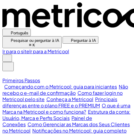
Português
Pesquisar ou perguntar à IA
Perguntar à IA
⌘
K
Ir para o site
Ir para a Metricool
Primeiros Passos
Começando com o Metricool: guia para iniciantes
Não
recebo o e-mail de confirmação
Como fazer login no
Metricool pelo site
Conheça a Metricool
Principais
diferenças entre o plano FREE e o PREMIUM
O que é uma
Marca na Metricool e como funciona?
Estrutura da conta:
Usuário, Marca e Perfis Sociais
Painel de
Conexões
Como Gerenciar as Marcas dos Seus Clientes
no Metricool
Notificações no Metricool: guia completo