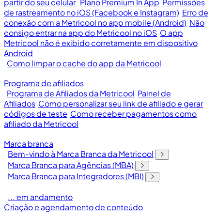
partir do seu celular
Plano Premium In App
Permissões
de rastreamento no iOS (Facebook e Instagram)
Erro de
conexão com a Metricool no app mobile (Android)
Não
consigo entrar na app do Metricool no iOS
O app
Metricool não é exibido corretamente em dispositivo
Android
Como limpar o cache do app da Metricool
Programa de afiliados
Programa de Afiliados da Metricool
Painel de
Afiliados
Como personalizar seu link de afiliado e gerar
códigos de teste
Como receber pagamentos como
afiliado da Metricool
Marca branca
Bem-vindo à Marca Branca da Metricool
Marca Branca para Agências (MBA)
Marca Branca para Integradores (MBI)
... em andamento
Criação e agendamento de conteúdo