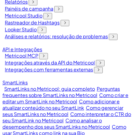
Relatórios
Painéis de campanha
Metricool Studio
Rastreador de Hashtags
Looker Studio
Análises e relatórios: resolução de problemas
API e Integrações
Metricool MCP
Integrações através da API do Metricool
Integrações com ferramentas externas
SmartLinks
SmartLinks no Metricool: guia completo
Perguntas
frequentes sobre SmartLinks no Metricool
Como criar e
editar um SmartLink no Metricool
Como adicionar e
atualizar conteúdo no seu SmartLink
Como gerenciar
seus SmartLinks no Metricool
Como interpretar o CTR do
seu SmartLink no Metricool
Como analisar o
desempenho dos seus SmartLinks no Metricool
Como
usar SmartLinks como link na sua Bio